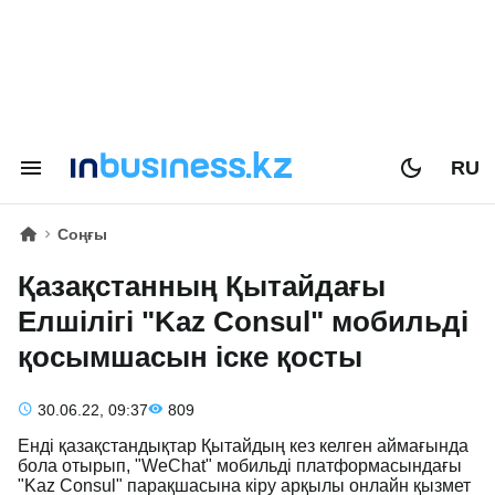
RU
Соңғы
Қазақстанның Қытайдағы
Елшілігі "Kaz Consul" мобильді
қосымшасын іске қосты
30.06.22, 09:37
809
Енді қазақстандықтар Қытайдың кез келген аймағында
бола отырып, "WeChat" мобильді платформасындағы
"Kaz Consul" парақшасына кіру арқылы онлайн қызмет