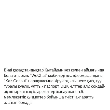
Енді қазақстандықтар Қытайдың кез келген аймағында
бола отырып, "WeChat" мобильді платформасындағы
"Kaz Consul" парақшасына кіру арқылы неке қию, туу
туралы куәлік, ұлттық паспорт, ЭЦҚ кілттер алу, сондай-
ақ нотариаттық іс-әрекеттер жасау және т.б.
мемлекеттік қызметтер бойынша тиісті ақпаратты
алатын болады.