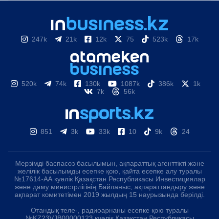
247k
21k
12k
75
523k
17k
520k
74k
130k
1087k
386k
1k
7k
56k
851
3k
33k
10
9k
24
Мерзімді баспасөз басылымын, ақпараттық агенттікті және
желілік басылымды есепке қою, қайта есепке алу туралы
№17614-АА куәлік Қазақстан Республикасы Инвестициялар
және даму министрлігінің Байланыс, ақпараттандыру және
ақпарат комитетімен 2019 жылдың 15 наурызында берілді.
Отандық теле-, радиоарнаны есепке қою туралы
№KZ23VJB00000123 куәлік Қазақстан Республикасы