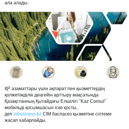
ала алады.
ҚР азаматтары үшін ақпарат пен қызметтердің
қолжетімділік деңгейін арттыру мақсатында
Қазақстанның Қытайдағы Елшілігі "Kaz Consul"
мобильді қосымшасын іске қосты,
деп
inbusiness.kz
СІМ баспасөз қызметіне сілтеме
жасап хабарлайды.