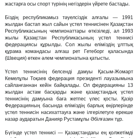
жастарға осы спорт түрінің негіздерін үйрете бастады.
Біздің республикамыз тәуелсіздік алғалы — 1991
жылдан бастап жыл сайын үстел теннисінен Қазақстан
Республикасының чемпионаттары өткізіледі, ал 1993
жылы Қазақстан Республикасының үстел теннисі
федерациясы құрылды. Сол жылы еліміздің ұлттық
құрама командасы алғаш рет Гетеборг қаласында
(Швеция) өткен әлем чемпионатына қатысты.
Үстел теннисінің белсенді дамуы Қасым-Жомарт
Кемелұлы Тоқаев федерация президенті лауазымына
сайланғаннан кейін байқалады. Ол федерацияны 13
жылдан астам басқарды және қазақстандық үстел
теннисінің дамуына баға жетпес үлес қосты. Қазір
Федерацияның басында еліміздің барлық өңірлерінде
үстел теннисін насихаттауға және ілгерілетуге ерекше
назар аударатын Данияр Рустамұлы Әбілғазин тұр.
Бүгінде үстел теннисі — Қазақстандағы ең қолжетімді