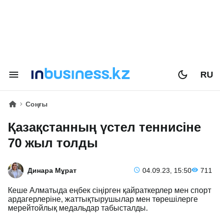
RU
Соңғы
Қазақстанның үстел теннисіне
70 жыл толды
Динара Мұрат
04.09.23, 15:50
711
Кеше Алматыда еңбек сіңірген қайраткерлер мен спорт
ардагерлеріне, жаттықтырушылар мен төрешілерге
мерейтойлық медальдар табысталды.