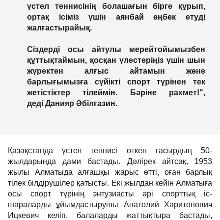
үстел теннисінің болашағын бірге құрып,
ортақ ісіміз үшін аянбай еңбек етуді
жалғастырайық.
Сіздерді осы айтулы мерейтойымызбен
құттықтаймын, қосқан үлестеріңіз үшін шын
жүректен алғыс айтамын және
барлығымызға сүйікті спорт түрінен тек
жетістіктер тілеймін. Бәріне рахмет!",
деді Данияр Әбілғазин.
Қазақстанда үстел теннисі өткен ғасырдың 50-
жылдарында дами бастады. Дәлірек айтсақ, 1953
жылы Алматыда алғашқы жарыс өтті, оған барлық
тілек білдірушілер қатысты. Екі жылдан кейін Алматыға
осы спорт түрінің энтузиасты әрі спорттық іс-
шараларды ұйымдастырушы Анатолий Харитонович
Ицкевич келіп, балаларды жаттықтыра бастады,