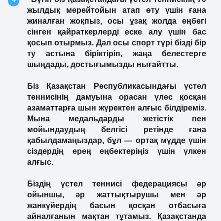
жылдық мерейтойын атап өту үшін ғана
жиналған жоқпыз, осы ұзақ жолда еңбегі
сінген қайраткерлерді еске алу үшін бас
қосып отырмыз. Дәл осы спорт түрі бізді бір
ту астына біріктіріп, жаңа белестерге
шыңдады, достығымызды нығайтты.
Біз Қазақстан Республикасындағы үстел
теннисінің дамуына орасан үлес қосқан
азаматтарға шын жүректен алғыс білдіреміз.
Мына медальдарды жетістік пен
мойындаудың белгісі ретінде ғана
қабылдамаңыздар, бұл — ортақ мүдде үшін
сіздердің ерең еңбектеріңіз үшін үлкен
алғыс.
Біздің үстел теннисі федерациясы әр
ойыншы, әр жаттықтырушы мен әр
жанкүйердің басын қосқан отбасыға
айналғанын мақтан тұтамыз. Қазақстанда