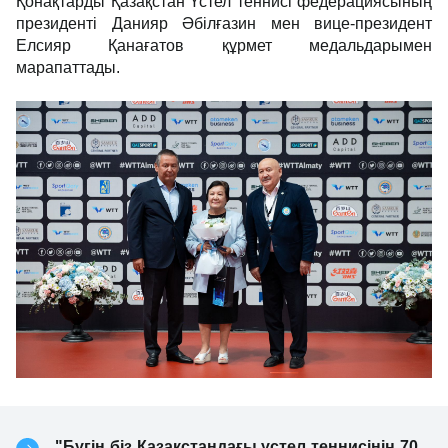
Қонақтарды Қазақстан Үстел теннисі федерациясының
президенті Данияр Әбілғазин мен вице-президент
Елсияр Қанағатов құрмет медальдарымен
марапаттады.
"Бүгін біз Қазақстандағы үстел теннисінің 70