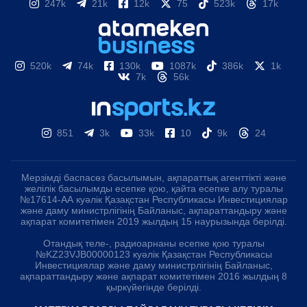
247k
21k
12k
75
523k
17k
520k
74k
130k
1087k
386k
1k
7k
56k
851
3k
33k
10
9k
24
Мерзімді баспасөз басылымын, ақпараттық агенттікті және
желілік басылымды есепке қою, қайта есепке алу туралы
№17614-АА куәлік Қазақстан Республикасы Инвестициялар
және даму министрлігінің Байланыс, ақпараттандыру және
ақпарат комитетімен 2019 жылдың 15 наурызында берілді.
Отандық теле-, радиоарнаны есепке қою туралы
№KZ23VJB00000123 куәлік Қазақстан Республикасы
Инвестициялар және даму министрлігінің Байланыс,
ақпараттандыру және ақпарат комитетімен 2016 жылдың 8
қыркүйегінде берілді.