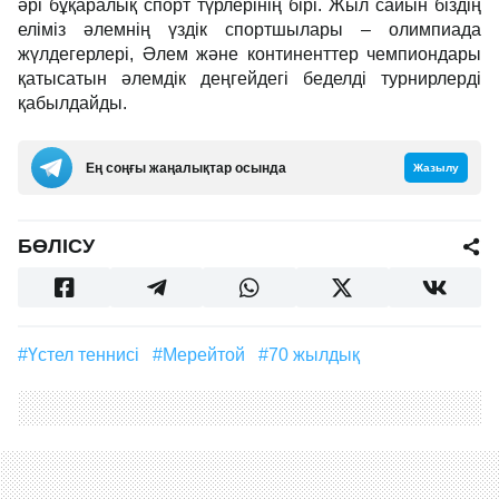
әрі бұқаралық спорт түрлерінің бірі. Жыл сайын біздің
еліміз әлемнің үздік спортшылары – олимпиада
жүлдегерлері, Әлем және континенттер чемпиондары
қатысатын әлемдік деңгейдегі беделді турнирлерді
қабылдайды.
Ең соңғы жаңалықтар осында
Жазылу
БӨЛІСУ
#үстел теннисі
#мерейтой
#70 жылдық