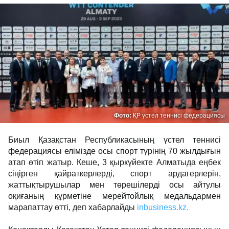
Фото:
ҚР үстел теннисі федерациясы
Биыл Қазақстан Республикасының үстел теннисі
федерациясы елімізде осы спорт түрінің 70 жылдығын
атап өтіп жатыр. Кеше, 3 қыркүйекте Алматыда еңбек
сіңірген қайраткерлерді, спорт ардагерлерін,
жаттықтырушылар мен төрешілерді осы айтулы
оқиғаның құрметіне мерейтойлық медальдармен
марапаттау өтті, деп хабарлайды
inbusiness.kz.