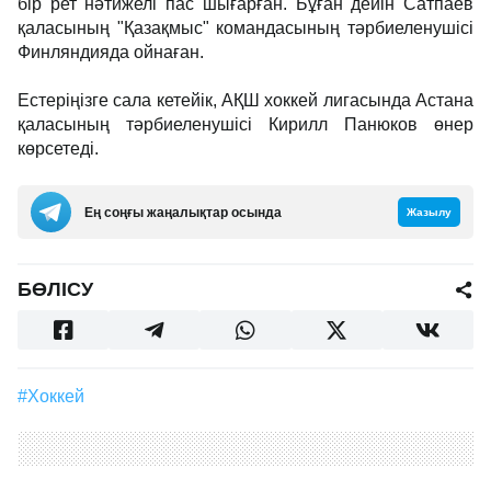
бір рет нәтижелі пас шығарған. Бұған дейін Сатпаев
қаласының "Қазақмыс" командасының тәрбиеленушісі
Финляндияда ойнаған.
Естеріңізге сала кетейік, АҚШ хоккей лигасында Астана
қаласының тәрбиеленушісі Кирилл Панюков өнер
көрсетеді.
Ең соңғы жаңалықтар осында
Жазылу
БӨЛІСУ
#хоккей