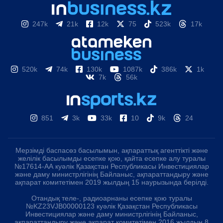
247k
21k
12k
75
523k
17k
520k
74k
130k
1087k
386k
1k
7k
56k
851
3k
33k
10
9k
24
Мерзімді баспасөз басылымын, ақпараттық агенттікті және
желілік басылымды есепке қою, қайта есепке алу туралы
№17614-АА куәлік Қазақстан Республикасы Инвестициялар
және даму министрлігінің Байланыс, ақпараттандыру және
ақпарат комитетімен 2019 жылдың 15 наурызында берілді.
Отандық теле-, радиоарнаны есепке қою туралы
№KZ23VJB00000123 куәлік Қазақстан Республикасы
Инвестициялар және даму министрлігінің Байланыс,
ақпараттандыру және ақпарат комитетімен 2016 жылдың 8