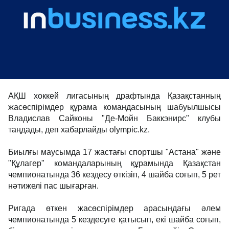
АҚШ хоккей лигасының драфтында Қазақстанның
жасөспірімдер құрама командасының шабуылшысы
Владислав Сайконы "Де-Мойн Баккэнирс" клубы
таңдады, деп хабарлайды olympic.kz.
Биылғы маусымда 17 жастағы спортшы "Астана" және
"Құлагер" командаларының құрамында Қазақстан
чемпионатында 36 кездесу өткізіп, 4 шайба соғып, 5 рет
нәтижелі пас шығарған.
Ригада өткен жасөспірімдер арасындағы әлем
чемпионатында 5 кездесуге қатысып, екі шайба соғып,