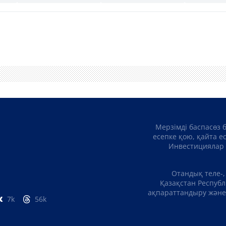
Мерзімді баспасөз 
есепке қою, қайта е
Инвестициялар 
Отандық теле-,
Қазақстан Республ
ақпараттандыру және 
7k
56k