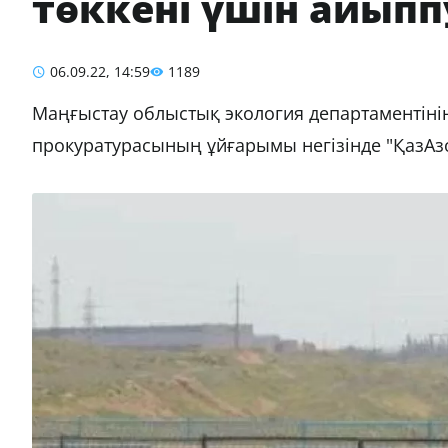
төккені үшін айып
06.09.22, 14:59
1189
Маңғыстау облыстық экология департаментіні
прокуратурасының ұйғарымы негізінде "ҚазАзо