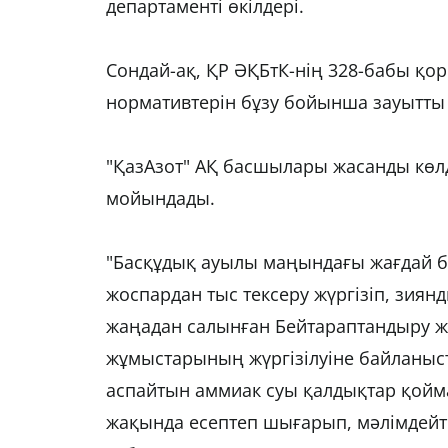
департаменті өкілдері.
Сондай-ақ, ҚР ӘҚБтК-нің 328-бабы қор
нормативтерін бұзу бойынша зауытты 
"ҚазАзот" АҚ басшылары жасанды көл
мойындады.
"Басқұдық ауылы маңындағы жағдай б
жоспардан тыс тексеру жүргізіп, зиянд
жаңадан салынған Бейтараптандыру жә
жұмыстарының жүргізілуіне байланыс
аспайтын аммиак суы қалдықтар қойм
жақында есептеп шығарып, мәлімдейтін