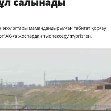
пұл салынады
ң экологтары мамандандырылған табиғат қорғау
т"АҚ-ға жоспардан тыс тексеру жүргізген.