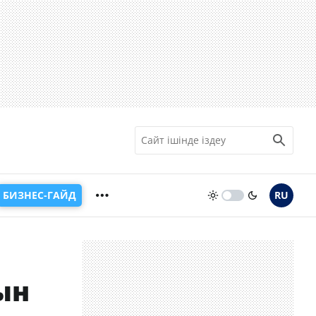
БИЗНЕС-ГАЙД
RU
ын