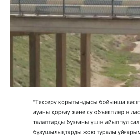
"Тексеру қорытындысы бойынша кәсіп
ауаны қорғау және су объектілерін ла
талаптарды бұзғаны үшін айыппұл салы
бұзушылықтарды жою туралы ұйғарым 