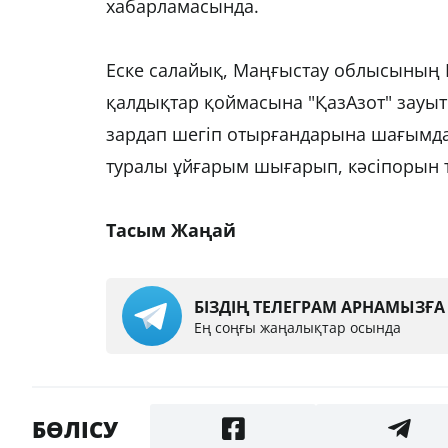
хабарламасында.
Еске салайық, Маңғыстау облысының Б
қалдықтар қоймасына "ҚазАзот" зауыт
зардап шегіп отырғандарына шағымд
туралы ұйғарым шығарып, кәсіпорын т
Тасым Жаңай
БІЗДІҢ ТЕЛЕГРАМ АРНАМЫЗҒ
Ең соңғы жаңалықтар осында
БӨЛІСУ