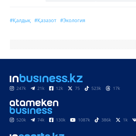
#қалдық
#Қазазот
#экология
247k
21k
12k
75
523k
17k
520k
74k
130k
1087k
386k
1k