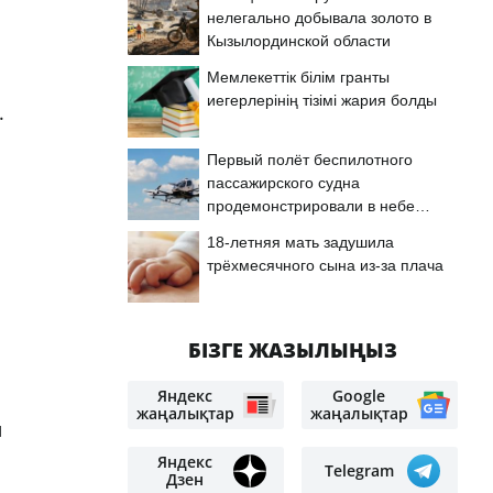
нелегально добывала золото в
Кызылординской области
Мемлекеттік білім гранты
иегерлерінің тізімі жария болды
.
Первый полёт беспилотного
пассажирского судна
продемонстрировали в небе
Астаны
18-летняя мать задушила
трёхмесячного сына из-за плача
БІЗГЕ ЖАЗЫЛЫҢЫЗ
Яндекс
Google
жаңалықтар
жаңалықтар
н
Яндекс
Telegram
Дзен