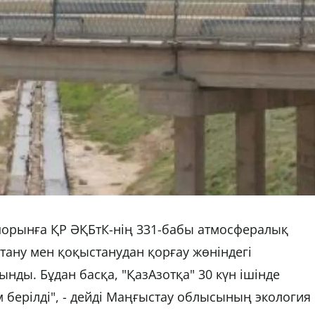
орынға ҚР ӘҚБтК-нің 331-бабы атмосфералық
стану мен қоқыстанудан қорғау жөніндегі
нды. Бұдан басқа, "ҚазАзотқа" 30 күн ішінде
берілді", - дейді Маңғыстау облысының экология