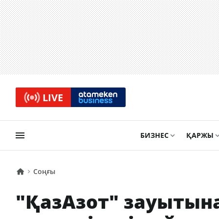
LIVE
БИЗНЕС
ҚАРЖЫ
Соңғы
"ҚазАзот" зауыты