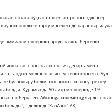
шаған ортаға рұқсат етілген антропогендік әсер
жауапкершілікке тарту мәселесі де қарастырылуда
де аммиак мөлшерінің артуына жол бергенін
ойынша кәсіпорынға экология департаменті
ы заттардың мөлшері асып түскенін көрсетті. Бұл
не буландыру бөлімі нысанын іске қосу, реттеу
ты болды. Құрамында 50 литр мөлшерінде 1%
асына жіберілген. Айыппұл көлемін құзырлы орга
 болады", - делінеді "ҚазАзот" АҚ