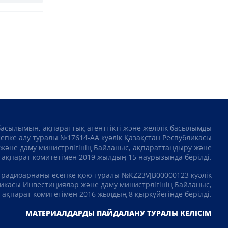
басылымын, ақпараттық агенттікті және желілік басылымды
сепке алу туралы №17614-АА куәлік Қазақстан Республикасы
және даму министрлігінің Байланыс, ақпараттандыру және
ақпарат комитетімен 2019 жылдың 15 наурызында берілді.
 радиоарнаны есепке қою туралы №KZ23VJB00000123 куәлік
икасы Инвестициялар және даму министрлігінің Байланыс,
ақпарат комитетімен 2016 жылдың 8 қыркүйегінде берілді.
МАТЕРИАЛДАРДЫ ПАЙДАЛАНУ ТУРАЛЫ КЕЛІСІМ