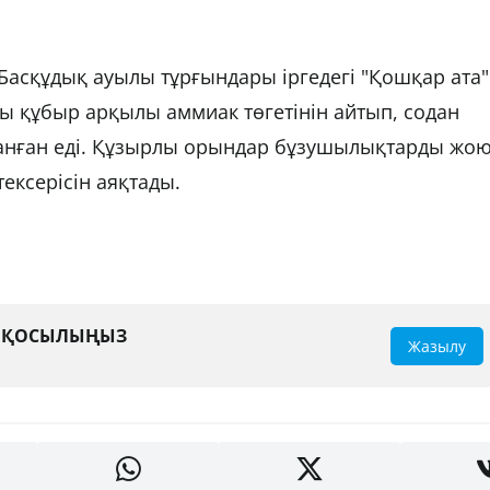
асқұдық ауылы тұрғындары іргедегі "Қошқар ата"
ы құбыр арқылы аммиак төгетінін айтып, содан
анған еді. Құзырлы орындар бұзушылықтарды жо
ексерісін аяқтады.
А ҚОСЫЛЫҢЫЗ
Жазылу