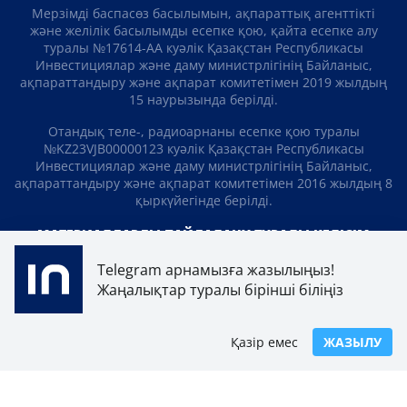
Мерзімді баспасөз басылымын, ақпараттық агенттікті
және желілік басылымды есепке қою, қайта есепке алу
туралы №17614-АА куәлік Қазақстан Республикасы
Инвестициялар және даму министрлігінің Байланыс,
ақпараттандыру және ақпарат комитетімен 2019 жылдың
15 наурызында берілді.
Отандық теле-, радиоарнаны есепке қою туралы
№KZ23VJB00000123 куәлік Қазақстан Республикасы
Инвестициялар және даму министрлігінің Байланыс,
ақпараттандыру және ақпарат комитетімен 2016 жылдың 8
қыркүйегінде берілді.
МАТЕРИАЛДАРДЫ ПАЙДАЛАНУ ТУРАЛЫ КЕЛІСІМ
Telegram арнамызға жазылыңыз!
БІЗ ТУРАЛЫ
БАЙЛАНЫСТАР
ЖОБАЛАР
Жаңалықтар туралы бірінші біліңіз
БОС ЖҰМЫС ОРЫНДАРЫ
РЕЙТИНГТЕР
Қазір емес
ЖАЗЫЛУ
«Atameken Business» Медиахолдингі
ҚҰПИЯЛЫЛЫҚ САЯСАТЫ