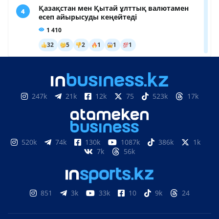
247k
21k
12k
75
523k
17k
520k
74k
130k
1087k
386k
1k
7k
56k
851
3k
33k
10
9k
24