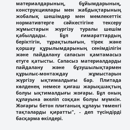
материалдарының, бұйымдарының,
конструкциялары мен жабдықтарының
жобалық шешімдер мен мемлекеттік
нормативтерге сәйкестігіне тексеру
жұмыстарын жүргізу туралы шешім
қабылдады. Бұл ғимараттардың
беріктігін, тұрақтылығын, тірек және
қоршау құрылымдарының сенімділігін
және пайдалану сапасын қамтамасыз
етуге қатысты. Сапасыз материалдарды
пайдалану және бұзушылықтармен
құрылыс-монтаждау жұмыстарын
жүргізу ықтималдығы бар. Плитада
көлденең немесе қиғаш жарықшақтың
болуы ықтималдығы жоғары. Бұл оның
құлауына әкеліп соққан болуы мүмкін.
Жоғарғы бетон плитаның құлауы төменгі
тақталарды қиратты", - деп түсіндірді
басқарма өкілдері.