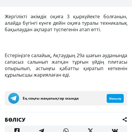
Жергілікті әкімдік оқиға 3 қыркүйекте болғанын,
алайда бүгінгі күнге дейін оқиға туралы техникалық
бақылаудан ақпарат түспегенін атап өтті.
Естеріңізге салайық, Ақтаудың 29а шағын ауданында
сапасыз салынып жатқан тұрғын үйдің плитасы
опырылып, астыңғы қабатты қиратып кеткенін
құрылысшы жариялаған еді.
Ең соңғы жаңалықтар осында
Жазылу
БӨЛІСУ