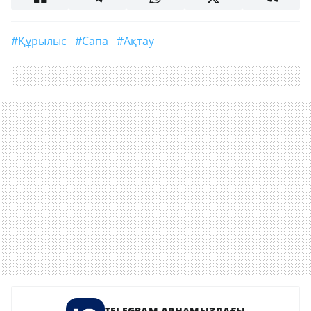
#Құрылыс
#сапа
#Ақтау