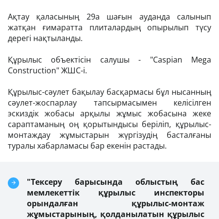
Ақтау қаласының 29а шағын ауданда салынып
жатқан ғимаратта плиталардың опырылып түсу
дерегі нақтыланды.
Құрылыс объектісін салушы - "Caspian Mega
Construction" ЖШС-і.
Құрылыс-сәулет бақылау басқармасы бұл нысанның
сәулет-жоспарлау тапсырмасымен келісілген
эскиздік жобасы арқылы жұмыс жобасына жеке
сараптаманың оң қорытындысы беріліп, құрылыс-
монтаждау жұмыстарын жүргізудің басталғаны
туралы хабарламасы бар екенін растады.
"Тексеру барысында облыстың бас
мемлекеттік құрылыс инспекторы
орындалған құрылыс-монтаж
жұмыстарының, қолданылатын құрылыс