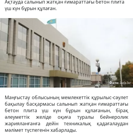
Ақтауда салынып жатқан ғимараттағы бетон плита
үш күн бұрын құлаған.
Фото:
lada.kz
Маңғыстау облысының мемлекеттік құрылыс-сәулет
бақылау басқармасы салынып жатқан ғимараттағы
бетон плита үш күн бұрын құлағанын, бірақ
әлеуметтік желіде оқиға туралы бейнеролик
жарияланғанға дейін техникалық қадағалаудан
мәлімет түспегенін хабарлады.