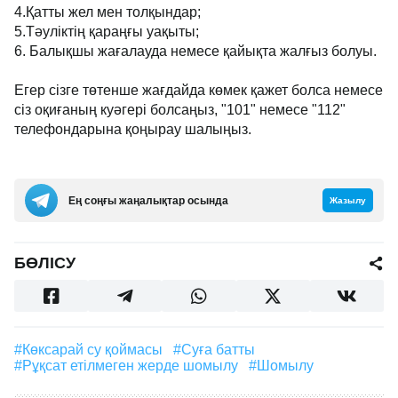
4.Қатты жел мен толқындар;
5.Тәуліктің қараңғы уақыты;
6. Балықшы жағалауда немесе қайықта жалғыз болуы.
Егер сізге төтенше жағдайда көмек қажет болса немесе
сіз оқиғаның куәгері болсаңыз, "101" немесе "112"
телефондарына қоңырау шалыңыз.
Ең соңғы жаңалықтар осында
Жазылу
БӨЛІСУ
#Көксарай су қоймасы
#суға батты
#рұқсат етілмеген жерде шомылу
#шомылу