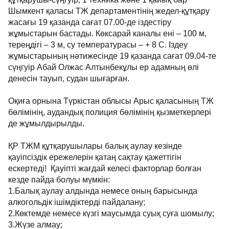
Шымкент қаласы ТЖ департаментінің жедел-құтқару
жасағы 19 қазанда сағат 07.00-де іздестіру
жұмыстарын бастады. Көксарай каналы ені – 100 м,
тереңдігі – 3 м, су температурасы – + 8 С. Іздеу
жұмыстарының нәтижесінде 19 қазанда сағат 09.04-те
сүңгуір Абай Олжас Алтынбекұлы ер адамның өлі
денесін тауып, судан шығарған.
Оқиға орнына Түркістан облысы Арыс қаласының ТЖ
бөлімінің, аудандық полиция бөлімінің қызметкерлері
де жұмылдырылды.
ҚР ТЖМ құтқарушылары балық аулау кезінде
қауіпсіздік ережелерін қатаң сақтау қажеттігін
ескертеді! Қауіпті жағдай келесі факторлар болған
кезде пайда болуы мүмкін:
1.Балық аулау алдында немесе оның барысында
алкогольдік ішімдіктерді пайдалану;
2.Көктемде немесе күзгі маусымда суық суға шомылу;
3.Жүзе алмау;