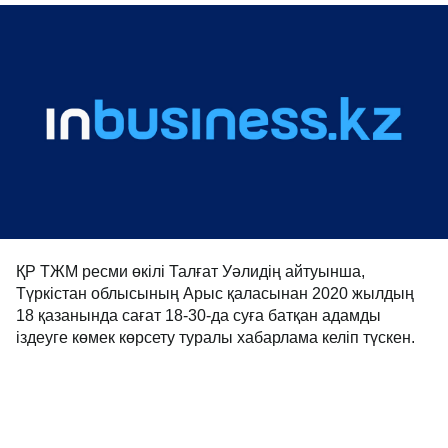
ҚР ТЖМ ресми өкілі Талғат Уәлидің айтуынша,
Түркістан облысының Арыс қаласынан 2020 жылдың
18 қазанында сағат 18-30-да суға батқан адамды
іздеуге көмек көрсету туралы хабарлама келіп түскен.