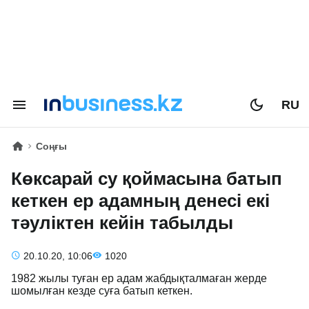
RU
Соңғы
Көксарай су қоймасына батып
кеткен ер адамның денесі екі
тәуліктен кейін табылды
20.10.20, 10:06
1020
1982 жылы туған ер адам жабдықталмаған жерде
шомылған кезде суға батып кеткен.