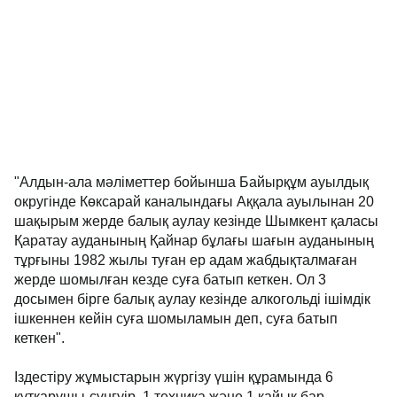
"Алдын-ала мәліметтер бойынша Байырқұм ауылдық
округінде Көксарай каналындағы Аққала ауылынан 20
шақырым жерде балық аулау кезінде Шымкент қаласы
Қаратау ауданының Қайнар бұлағы шағын ауданының
тұрғыны 1982 жылы туған ер адам жабдықталмаған
жерде шомылған кезде суға батып кеткен. Ол 3
досымен бірге балық аулау кезінде алкогольді ішімдік
ішкеннен кейін суға шомыламын деп, суға батып
кеткен".
Іздестіру жұмыстарын жүргізу үшін құрамында 6
құтқарушы-сүңгуір, 1 техника және 1 қайық бар