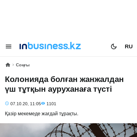
RU
Соңғы
Колонияда болған жанжалдан
үш тұтқын ауруханаға түсті
07.10.20, 11:05
1101
Қазір мекемеде жағдай тұрақты.