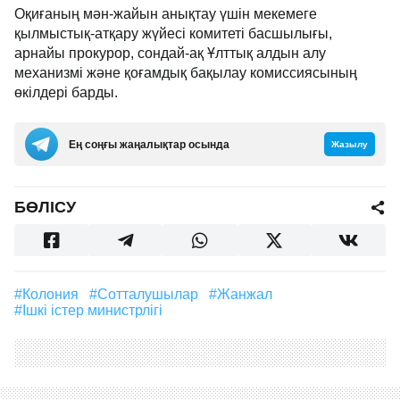
Оқиғаның мән-жайын анықтау үшін мекемеге
қылмыстық-атқару жүйесі комитеті басшылығы,
арнайы прокурор, сондай-ақ Ұлттық алдын алу
механизмі және қоғамдық бақылау комиссиясының
өкілдері барды.
Ең соңғы жаңалықтар осында
Жазылу
БӨЛІСУ
#колония
#сотталушылар
#жанжал
#ішкі істер министрлігі