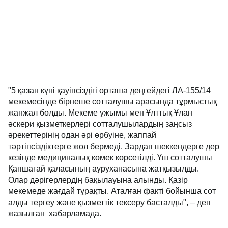
"5 қазан күні қауіпсіздігі орташа деңгейдегі ЛА-155/14
мекемесінде бірнеше сотталушы арасында тұрмыстық
жанжал болды. Мекеме ұжымы мен Ұлттық Ұлан
әскери қызметкерлері сотталушылардың заңсыз
әрекеттерінің одан әрі өрбуіне, жаппай
тәртіпсіздіктерге жол бермеді. Зардап шеккендерге дер
кезінде медициналық көмек көрсетілді. Үш сотталушы
Қапшағай қаласының ауруханасына жатқызылды.
Олар дәрігерлердің бақылауына алынды. Қазір
мекемеде жағдай тұрақты. Аталған факті бойынша сот
алды тергеу және қызметтік тексеру басталды", – деп
жазылған хабарламада.