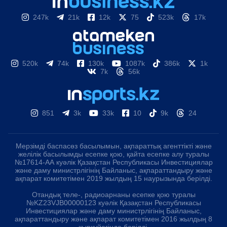
247k
21k
12k
75
523k
17k
520k
74k
130k
1087k
386k
1k
7k
56k
851
3k
33k
10
9k
24
Мерзімді баспасөз басылымын, ақпараттық агенттікті және
желілік басылымды есепке қою, қайта есепке алу туралы
№17614-АА куәлік Қазақстан Республикасы Инвестициялар
және даму министрлігінің Байланыс, ақпараттандыру және
ақпарат комитетімен 2019 жылдың 15 наурызында берілді.
Отандық теле-, радиоарнаны есепке қою туралы
№KZ23VJB00000123 куәлік Қазақстан Республикасы
Инвестициялар және даму министрлігінің Байланыс,
ақпараттандыру және ақпарат комитетімен 2016 жылдың 8