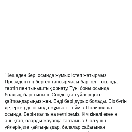
"Кешеден бері осында жұмыс істеп жатырмыз.
Президенттің берген тапсырмасы бар, ол – осында
тәртіп пен тыныштық орнату. Түні бойы осында
болдық, бәрі тыныш. Сондықтан үйлеріңізге
қайтқандарыңыз жөн. Енді бәрі дұрыс болады. Біз бүгін
де, ертең де осында жұмыс істейміз. Полиция да
осында. Бәрін қалпына келтіреміз. Кім кінәлі екенін
анықтап, оларды жауапқа тартамыз. Сол үшін
үйлеріңізге қайтыңыздар, балалар сабағынан