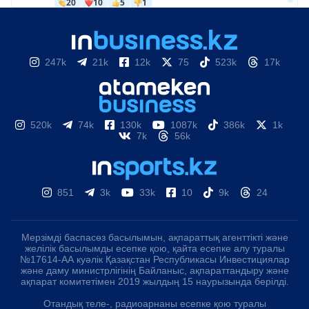
247k
21k
12k
75
523k
17k
520k
74k
130k
1087k
386k
1k
7k
56k
851
3k
33k
10
9k
24
Мерзімді баспасөз басылымын, ақпараттық агенттікті және
желілік басылымды есепке қою, қайта есепке алу туралы
№17614-АА куәлік Қазақстан Республикасы Инвестициялар
және даму министрлігінің Байланыс, ақпараттандыру және
ақпарат комитетімен 2019 жылдың 15 наурызында берілді.
Отандық теле-, радиоарнаны есепке қою туралы