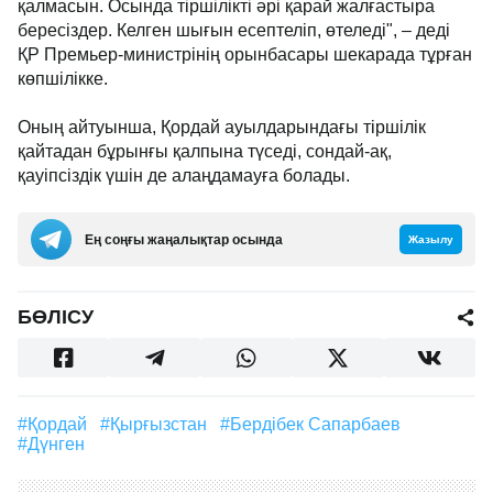
қалмасын. Осында тіршілікті әрі қарай жалғастыра
бересіздер. Келген шығын есептеліп, өтеледі", – деді
ҚР Премьер-министрінің орынбасары шекарада тұрған
көпшілікке.
Оның айтуынша, Қордай ауылдарындағы тіршілік
қайтадан бұрынғы қалпына түседі, сондай-ақ,
қауіпсіздік үшін де алаңдамауға болады.
Ең соңғы жаңалықтар осында
Жазылу
БӨЛІСУ
#Қордай
#Қырғызстан
#Бердібек Сапарбаев
#дүнген