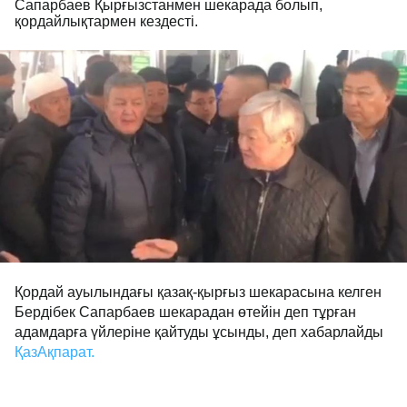
Сапарбаев Қырғызстанмен шекарада болып,
қордайлықтармен кездесті.
Қордай ауылындағы қазақ-қырғыз шекарасына келген
Бердібек Сапарбаев шекарадан өтейін деп тұрған
адамдарға үйлеріне қайтуды ұсынды, деп хабарлайды
ҚазАқпарат.