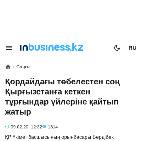
RU
Соңғы
Қордайдағы төбелестен соң
Қырғызстанға кеткен
тұрғындар үйлеріне қайтып
жатыр
09.02.20, 12:32
1314
ҚР Үкімет басшысының орынбасары Бердібек