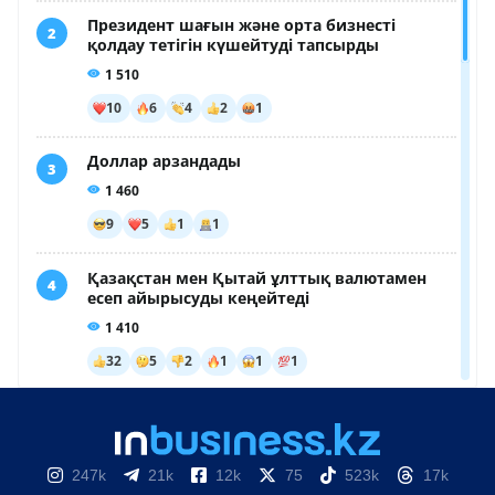
247k
21k
12k
75
523k
17k