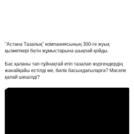
"Астана Тазалық" компаниясының 300-ге жуық
қызметкері бүгін жұмыстарына шықпай қойды.
Бас қаланы тап-тұйнақтай етіп тазалап жүргендердің
жанайқайы естілді ме, билік басындағыларға? Мәселе
қалай шешілді?