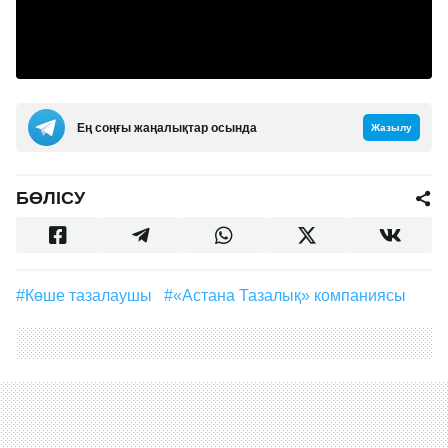
Ең соңғы жаңалықтар осында
Жазылу
БӨЛІСУ
#Көше тазалаушы
#«Астана Тазалық» компаниясы