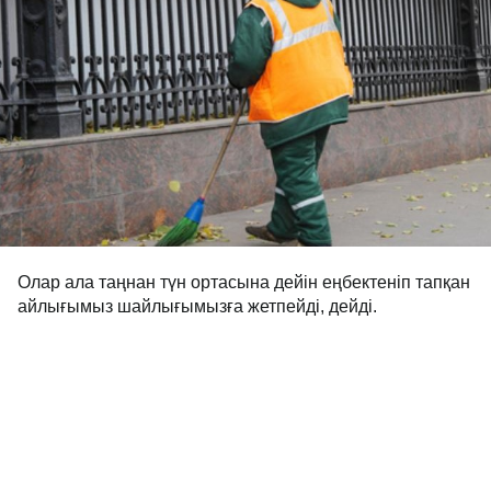
Олар ала таңнан түн ортасына дейін еңбектеніп тапқан
айлығымыз шайлығымызға жетпейді, дейді.