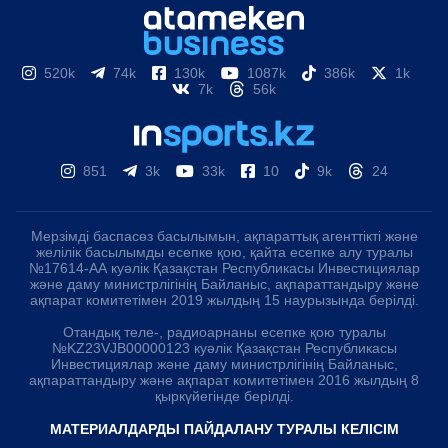
520k
74k
130k
1087k
386k
1k
7k
56k
851
3k
33k
10
9k
24
Мерзімді баспасөз басылымын, ақпараттық агенттікті және
желілік басылымды есепке қою, қайта есепке алу туралы
№17614-АА куәлік Қазақстан Республикасы Инвестициялар
және даму министрлігінің Байланыс, ақпараттандыру және
ақпарат комитетімен 2019 жылдың 15 наурызында берілді.
Отандық теле-, радиоарнаны есепке қою туралы
№KZ23VJB00000123 куәлік Қазақстан Республикасы
Инвестициялар және даму министрлігінің Байланыс,
ақпараттандыру және ақпарат комитетімен 2016 жылдың 8
қыркүйегінде берілді.
МАТЕРИАЛДАРДЫ ПАЙДАЛАНУ ТУРАЛЫ КЕЛІСІМ