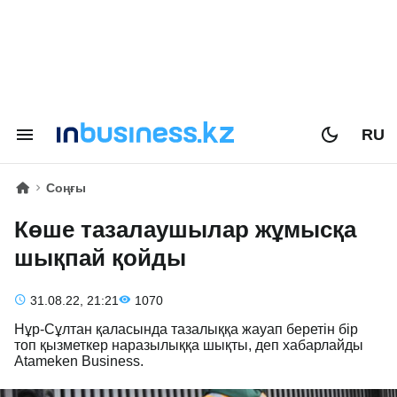
RU
Соңғы
Көше тазалаушылар жұмысқа
шықпай қойды
31.08.22, 21:21
1070
Нұр-Сұлтан қаласында тазалыққа жауап беретін бір
топ қызметкер наразылыққа шықты, деп хабарлайды
Atameken Business.