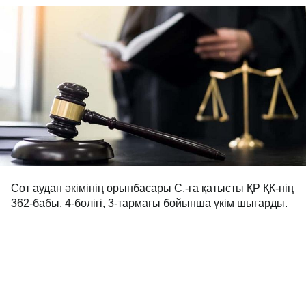
Сот аудан әкімінің орынбасары С.-ға қатысты ҚР ҚК-нің
362-бабы, 4-бөлігі, 3-тармағы бойынша үкім шығарды.