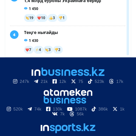
247k
21k
12k
75
523k
17k
520k
74k
130k
1087k
386k
1k
7k
56k