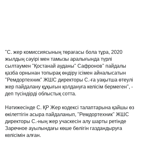
"С. жер комиссиясының төрағасы бола тұра, 2020
жылдың сәуірі мен тамызы аралығында түрлі
сылтаумен "Қостанай ауданы" Сафронов" пайдалы
қазба орнынан топырақ өндіру ісімен айналысатын
"Ремдортехник" ЖШС директоры С.-ға уақытша өтеулі
жер пайдалану құқығын қолдануға келісім бермеген", -
деп түсіндірді облыстық сотта.
Нәтижесінде С. ҚР Жер кодексі талаптарына қайшы өз
өкілеттігін асыра пайдаланып, "Ремдортехник" ЖШС
директоры С.-ның жер учаскесін алу шарты ретінде
Заречное ауылындағы көше бөлігін газдандыруға
келісімін алған.