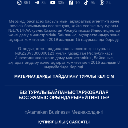
851
3k
33k
10
9k
24
Мерзімді баспасөз басылымын, ақпараттық агенттікті және
желілік басылымды есепке қою, қайта есепке алу туралы
№17614-АА куәлік Қазақстан Республикасы Инвестициялар
және даму министрлігінің Байланыс, ақпараттандыру және
ақпарат комитетімен 2019 жылдың 15 наурызында берілді.
Отандық теле-, радиоарнаны есепке қою туралы
№KZ23VJB00000123 куәлік Қазақстан Республикасы
Инвестициялар және даму министрлігінің Байланыс,
ақпараттандыру және ақпарат комитетімен 2016 жылдың 8
қыркүйегінде берілді.
МАТЕРИАЛДАРДЫ ПАЙДАЛАНУ ТУРАЛЫ КЕЛІСІМ
БІЗ ТУРАЛЫ
БАЙЛАНЫСТАР
ЖОБАЛАР
БОС ЖҰМЫС ОРЫНДАРЫ
РЕЙТИНГТЕР
«Atameken Business» Медиахолдингі
ҚҰПИЯЛЫЛЫҚ САЯСАТЫ