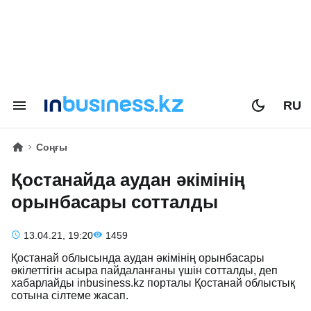
RU
Соңғы
Қостанайда аудан әкімінің
орынбасары сотталды
13.04.21, 19:20
1459
Қостанай облысында аудан әкімінің орынбасары
өкілеттігін асыра пайдаланғаны үшін сотталды, деп
хабарлайды inbusiness.kz порталы Қостанай облыстық
сотына сілтеме жасап.