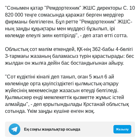
"Сонымен қатар "Ремдортехник" ЖШС директоры С. 10
820 000 теңге сомасында қаражат берген мердігер
фирманы белгілеген. Бұл ретте "Ремдортехник" ЖШС-
ның заңды құқықтары мен мүддесі бұзылып, ірі
көлемде елеулі зиян келтірілді", - деп атап өтті сотта.
Облыстық сот мәлім еткендей, ҚК-нің 362-бабы 4-бөлігі
3-тармағы жазаның баламасыз түрін қарастырады: бес
жылдан он жылға дейін бас бостандығынан айыру.
"Сот күдіктіні кінәлі деп танып, оған 5 жыл 6 ай
көлемінде орта қауіпсіздіктегі қылмыстық-атқару
жүйесінің мекемесінде жазасын өтеуді белгіледі.
Қылмыскер енді мемлекеттік қызметте жұмыс істей
алмайды", - деп қорытындылады Қостанай облыстық
сотында. Үкім заңды күшіне енген жоқ.
Ең соңғы жаңалықтар осында
Жазылу