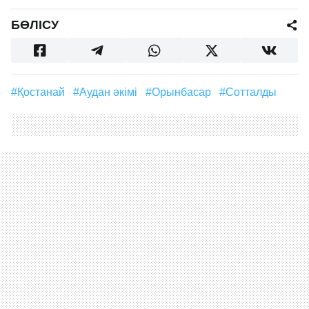
БӨЛІСУ
#Қостанай
#аудан әкімі
#орынбасар
#сотталды