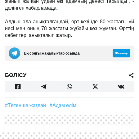
жанып жатқан үйден екі адамның денесі табылды", -
делінген хабарламада.
Алдын ала анықталғандай, өрт кезінде 80 жастағы үй
иесі мен оның 78 жастағы жұбайы көз жұмған. Өрттің
себептері анықталып жатыр.
Ең соңғы жаңалықтар осында
Жазылу
БӨЛІСУ
#Төтенше жағдай
#адам өлімі