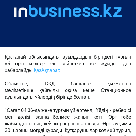
Қостанай облысындағы ауылдардың біріндегі тұрғын
үй өрті кезінде екі зейнеткер көз жұмды, деп
хабарлайды
ҚазАқпарат.
Облыстық ТЖД баспасөз қызметінің
мәліметінше қайғылы оқиға кеше Станционное
ауылындағы үйлердің бірінде болған.
"Сағат 04.36-да жеке тұрғын үй өртенді. Үйдің кіреберісі
мен дәлізі, ванна бөлмесі жанып кетті. Өрт төбе
жабындысының кей жерлерін шарпыды. Өрт ауқымы
30 шаршы метрді құрады. Құтқарушылар келмей тұрып,