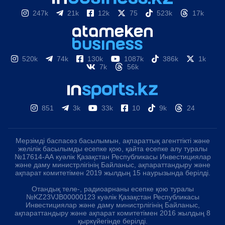
247k
21k
12k
75
523k
17k
520k
74k
130k
1087k
386k
1k
7k
56k
851
3k
33k
10
9k
24
Мерзімді баспасөз басылымын, ақпараттық агенттікті және
желілік басылымды есепке қою, қайта есепке алу туралы
№17614-АА куәлік Қазақстан Республикасы Инвестициялар
және даму министрлігінің Байланыс, ақпараттандыру және
ақпарат комитетімен 2019 жылдың 15 наурызында берілді.
Отандық теле-, радиоарнаны есепке қою туралы
№KZ23VJB00000123 куәлік Қазақстан Республикасы
Инвестициялар және даму министрлігінің Байланыс,
ақпараттандыру және ақпарат комитетімен 2016 жылдың 8
қыркүйегінде берілді.