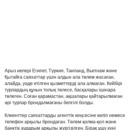
Арыз иелері Египет, Түркия, Таиланд, Вьетнам және
Қытайға саяхаттар үшін алдын ала төлем жасаған,
алайда, уәде етілген қызметтерді ала алмаған. Кейбірі
турлардың құнын толық төлесе, басқалары ішінара
төлеген. Соған қарамастан, ақшалары қайтарылмаған
әрі турлар брондалмағаны белгілі болды.
Клиенттер саяхаттарды агенттік кеңсесіне келіп немесе
телефон арқылы брондаған. Төлем қолма-қол және
банктік аударым арқылы жүргізілген. Бірақ ұшу күні