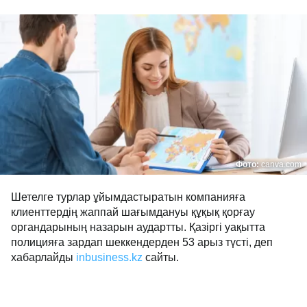
Фото:
canva.com
Шетелге турлар ұйымдастыратын компанияға
клиенттердің жаппай шағымдануы құқық қорғау
органдарының назарын аудартты. Қазіргі уақытта
полицияға зардап шеккендерден 53 арыз түсті, деп
хабарлайды
inbusiness.kz
сайты.