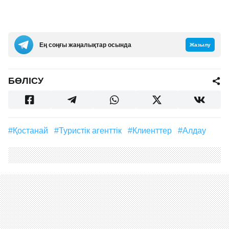
Ең соңғы жаңалықтар осында
Жазылу
БӨЛІСУ
#Қостанай
#туристік агенттік
#клиенттер
#алдау