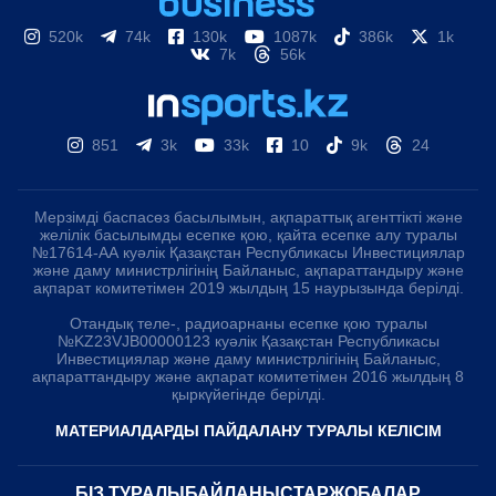
520k
74k
130k
1087k
386k
1k
7k
56k
851
3k
33k
10
9k
24
Мерзімді баспасөз басылымын, ақпараттық агенттікті және
желілік басылымды есепке қою, қайта есепке алу туралы
№17614-АА куәлік Қазақстан Республикасы Инвестициялар
және даму министрлігінің Байланыс, ақпараттандыру және
ақпарат комитетімен 2019 жылдың 15 наурызында берілді.
Отандық теле-, радиоарнаны есепке қою туралы
№KZ23VJB00000123 куәлік Қазақстан Республикасы
Инвестициялар және даму министрлігінің Байланыс,
ақпараттандыру және ақпарат комитетімен 2016 жылдың 8
қыркүйегінде берілді.
МАТЕРИАЛДАРДЫ ПАЙДАЛАНУ ТУРАЛЫ КЕЛІСІМ
БІЗ ТУРАЛЫ
БАЙЛАНЫСТАР
ЖОБАЛАР