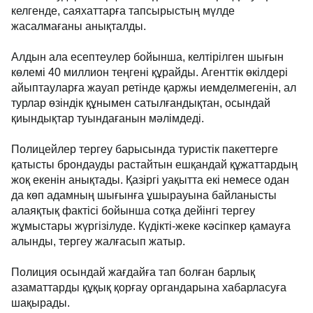
келгенде, саяхаттарға тапсырыстың мүлде
жасалмағаны анықталды.
Алдын ала есептеулер бойынша, келтірілген шығын
көлемі 40 миллион теңгені құрайды. Агенттік өкілдері
айыптауларға жауап ретінде қаржы иемделмегенін, ал
турлар өзіндік құнымен сатылғандықтан, осындай
қиындықтар туындағанын мәлімдеді.
Полицейлер тергеу барысында туристік пакеттерге
қатысты брондауды растайтын ешқандай құжаттардың
жоқ екенін анықтады. Қазіргі уақытта екі немесе одан
да көп адамның шығынға ұшырауына байланысты
алаяқтық фактісі бойынша сотқа дейінгі тергеу
жұмыстары жүргізілуде. Күдікті-жеке кәсіпкер қамауға
алынды, тергеу жалғасып жатыр.
Полиция осындай жағдайға тап болған барлық
азаматтарды құқық қорғау органдарына хабарласуға
шақырады.