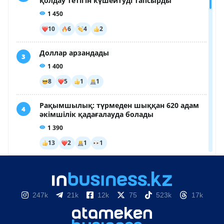
247k
21k
12k
75
523k
17k