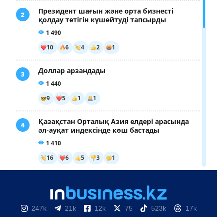
247k
21k
12k
75
523k
17k