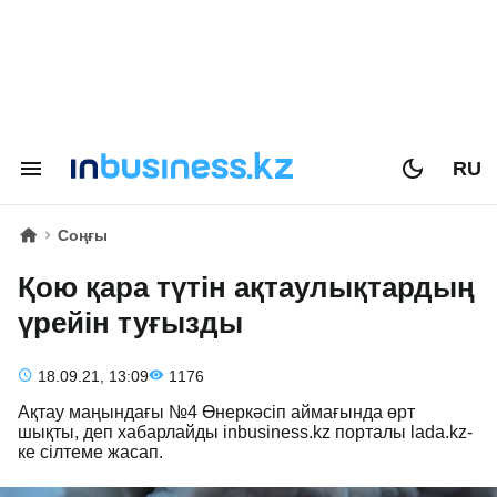
RU
Соңғы
Қою қара түтін ақтаулықтардың
үрейін туғызды
18.09.21, 13:09
1176
Ақтау маңындағы №4 Өнеркәсіп аймағында өрт
шықты, деп хабарлайды inbusiness.kz порталы lada.kz-
ке сілтеме жасап.