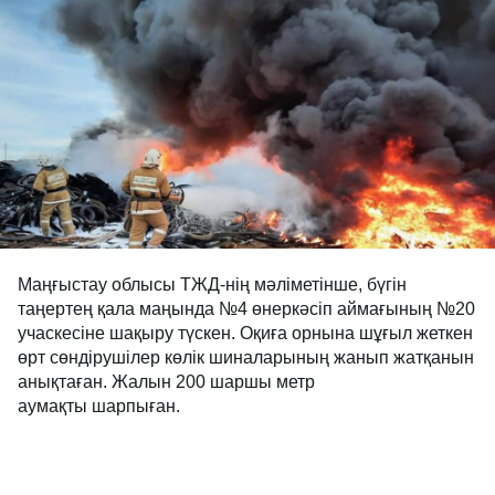
Маңғыстау облысы ТЖД-нің мәліметінше, бүгін
таңертең қала маңында №4 өнеркәсіп аймағының №20
учаскесіне шақыру түскен. Оқиға орнына шұғыл жеткен
өрт сөндірушілер көлік шиналарының жанып жатқанын
анықтаған. Жалын 200 шаршы метр
аумақты шарпыған.