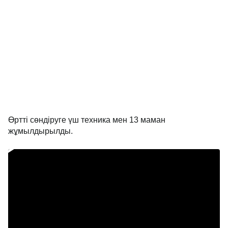
Өртті сөндіруге үш техника мен 13 маман
жұмылдырылды.