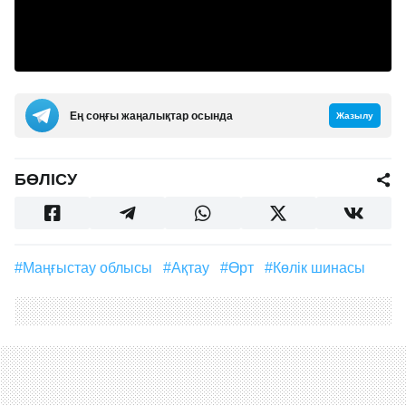
Ең соңғы жаңалықтар осында
Жазылу
БӨЛІСУ
#Маңғыстау облысы
#Ақтау
#өрт
#көлік шинасы