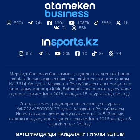
520k
74k
130k
1087k
386k
1k
7k
56k
851
3k
33k
10
9k
24
Мерзімді баспасөз басылымын, ақпараттық агенттікті және
желілік басылымды есепке қою, қайта есепке алу туралы
№17614-АА куәлік Қазақстан Республикасы Инвестициялар
және даму министрлігінің Байланыс, ақпараттандыру және
ақпарат комитетімен 2019 жылдың 15 наурызында берілді.
Отандық теле-, радиоарнаны есепке қою туралы
№KZ23VJB00000123 куәлік Қазақстан Республикасы
Инвестициялар және даму министрлігінің Байланыс,
ақпараттандыру және ақпарат комитетімен 2016 жылдың 8
қыркүйегінде берілді.
МАТЕРИАЛДАРДЫ ПАЙДАЛАНУ ТУРАЛЫ КЕЛІСІМ