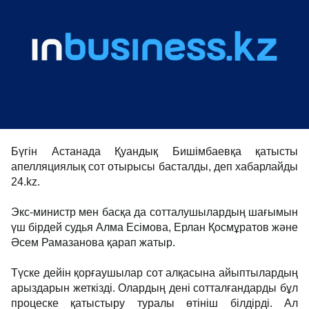
Бүгін Астанада Қуандық Бишімбаевқа қатысты
апелляциялық сот отырысы басталды, деп хабарлайды
24.kz.
Экс-министр мен басқа да сотталушылардың шағымын
үш бірдей судья Алма Есімова, Ерлан Қосмұратов және
Әсем Рамазанова қарап жатыр.
Түске дейін қорғаушылар сот алқасына айыптылардың
арыздарын жеткізді. Олардың дені сотталғандарды бұл
процеске қатыстыру туралы өтініш білдірді. Ал