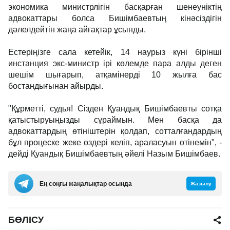
экономика министрлігін басқарған шенеуніктің
адвокаттары болса Бишімбаевтың кінәсіздігін
дәлелдейтін жаңа айғақтар ұсынды.
Естеріңізге сала кетейік, 14 наурыз күні бірінші
инстанция экс-министр ірі көлемде пара алды деген
шешім шығарып, атқамінерді 10 жылға бас
бостандығынан айырды.
"Құрметті, судья! Сізден Қуандық Бишімбаевты сотқа
қатыстыруыңызды сұраймын. Мен басқа да
адвокаттардың өтініштерін қолдап, сотталғандардың
бұл процеске жеке өздері келіп, араласуын өтінемін", -
дейді Қуандық Бишімбаевтың әйелі Назым Бишімбаев.
Ең соңғы жаңалықтар осында
Жазылу
БӨЛІСУ