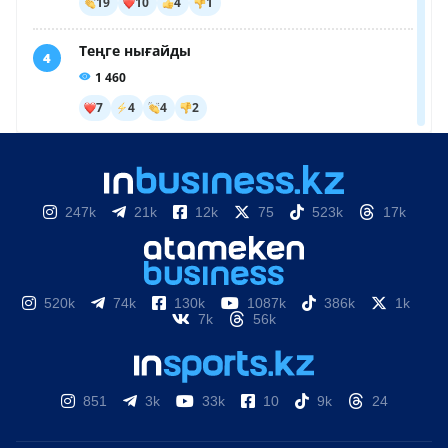
247k
21k
12k
75
523k
17k
520k
74k
130k
1087k
386k
1k
7k
56k
851
3k
33k
10
9k
24