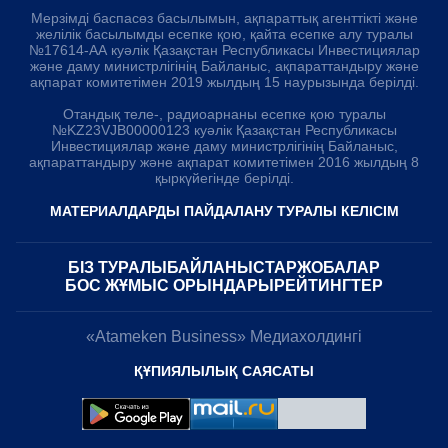
Мерзімді баспасөз басылымын, ақпараттық агенттікті және
желілік басылымды есепке қою, қайта есепке алу туралы
№17614-АА куәлік Қазақстан Республикасы Инвестициялар
және даму министрлігінің Байланыс, ақпараттандыру және
ақпарат комитетімен 2019 жылдың 15 наурызында берілді.
Отандық теле-, радиоарнаны есепке қою туралы
№KZ23VJB00000123 куәлік Қазақстан Республикасы
Инвестициялар және даму министрлігінің Байланыс,
ақпараттандыру және ақпарат комитетімен 2016 жылдың 8
қыркүйегінде берілді.
МАТЕРИАЛДАРДЫ ПАЙДАЛАНУ ТУРАЛЫ КЕЛІСІМ
БІЗ ТУРАЛЫ
БАЙЛАНЫСТАР
ЖОБАЛАР
БОС ЖҰМЫС ОРЫНДАРЫ
РЕЙТИНГТЕР
«Atameken Business» Медиахолдингі
ҚҰПИЯЛЫЛЫҚ САЯСАТЫ