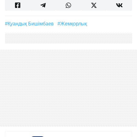
#Қуандық Бишімбаев
#жемқорлық