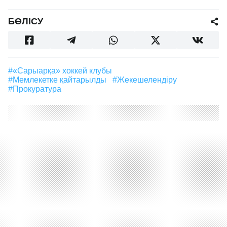
БӨЛІСУ
#«Сарыарқа» хоккей клубы
#мемлекетке қайтарылды
#жекешелендіру
#прокуратура