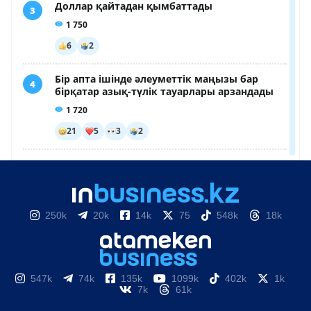
250k
20k
14k
75
548k
18k
547k
74k
135k
1099k
402k
1k
7k
61k