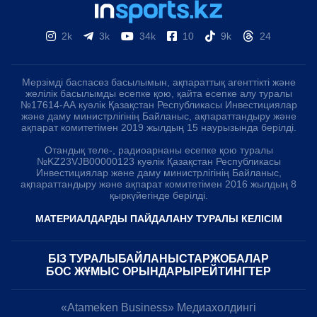
2k
3k
34k
10
9k
24
Мерзімді баспасөз басылымын, ақпараттық агенттікті және
желілік басылымды есепке қою, қайта есепке алу туралы
№17614-АА куәлік Қазақстан Республикасы Инвестициялар
және даму министрлігінің Байланыс, ақпараттандыру және
ақпарат комитетімен 2019 жылдың 15 наурызында берілді.
Отандық теле-, радиоарнаны есепке қою туралы
№KZ23VJB00000123 куәлік Қазақстан Республикасы
Инвестициялар және даму министрлігінің Байланыс,
ақпараттандыру және ақпарат комитетімен 2016 жылдың 8
қыркүйегінде берілді.
МАТЕРИАЛДАРДЫ ПАЙДАЛАНУ ТУРАЛЫ КЕЛІСІМ
БІЗ ТУРАЛЫ
БАЙЛАНЫСТАР
ЖОБАЛАР
БОС ЖҰМЫС ОРЫНДАРЫ
РЕЙТИНГТЕР
«Atameken Business» Медиахолдингі