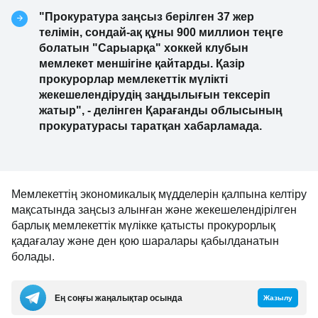
"Прокуратура заңсыз берілген 37 жер
телімін, сондай-ақ құны 900 миллион теңге
болатын "Сарыарқа" хоккей клубын
мемлекет меншігіне қайтарды. Қазір
прокурорлар мемлекеттік мүлікті
жекешелендірудің заңдылығын тексеріп
жатыр", - делінген Қарағанды ​​облысының
прокуратурасы таратқан хабарламада.
Мемлекеттің экономикалық мүдделерін қалпына келтіру
мақсатында заңсыз алынған және жекешелендірілген
барлық мемлекеттік мүлікке қатысты прокурорлық
қадағалау және ден қою шаралары қабылданатын
болады.
Ең соңғы жаңалықтар осында
Жазылу