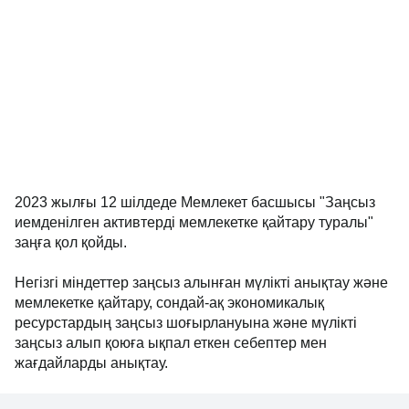
2023 жылғы 12 шілдеде Мемлекет басшысы "Заңсыз
иемденілген активтерді мемлекетке қайтару туралы"
заңға қол қойды.
Негізгі міндеттер заңсыз алынған мүлікті анықтау және
мемлекетке қайтару, сондай-ақ экономикалық
ресурстардың заңсыз шоғырлануына және мүлікті
заңсыз алып қоюға ықпал еткен себептер мен
жағдайларды анықтау.