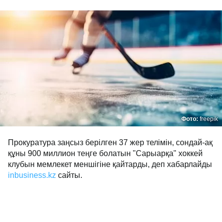
Фото:
freepik
Прокуратура заңсыз берілген 37 жер телімін, сондай-ақ
құны 900 миллион теңге болатын "Сарыарқа" хоккей
клубын мемлекет меншігіне қайтарды, деп хабарлайды
inbusiness.kz
сайты.