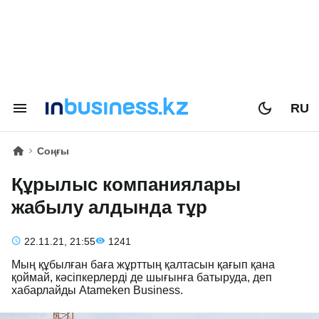
RU
Соңғы
Құрылыс компаниялары
жабылу алдында тұр
22.11.21, 21:55
1241
Мың құбылған баға жұрттың қалтасын қағып қана
қоймай, кәсіпкерлерді де шығынға батыруда, деп
хабарлайды Atameken Business.