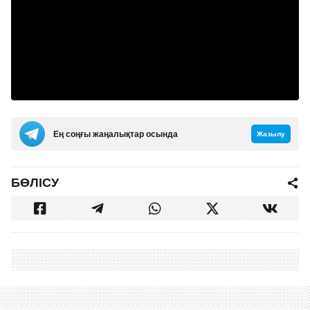
Ең соңғы жаңалықтар осында
Жазылу
БӨЛІСУ