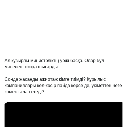
Ал құзырлы министрліктің уәжі басқа. Олар бұл
мәселені жоққа шығарды.
Сонда жасанды ажиотаж кімге тиімді? Құрылыс
компаниялары көл-көсір пайда көрсе де, үкіметтен неге
көмек талап етеді?