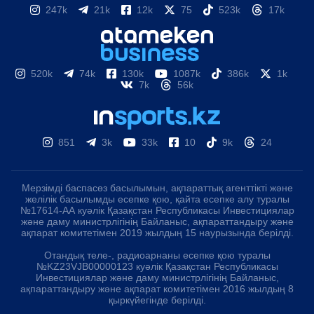
247k
21k
12k
75
523k
17k
520k
74k
130k
1087k
386k
1k
7k
56k
851
3k
33k
10
9k
24
Мерзімді баспасөз басылымын, ақпараттық агенттікті және
желілік басылымды есепке қою, қайта есепке алу туралы
№17614-АА куәлік Қазақстан Республикасы Инвестициялар
және даму министрлігінің Байланыс, ақпараттандыру және
ақпарат комитетімен 2019 жылдың 15 наурызында берілді.
Отандық теле-, радиоарнаны есепке қою туралы
№KZ23VJB00000123 куәлік Қазақстан Республикасы
Инвестициялар және даму министрлігінің Байланыс,
ақпараттандыру және ақпарат комитетімен 2016 жылдың 8
қыркүйегінде берілді.