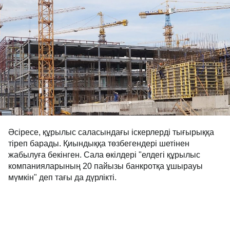
Әсіресе, құрылыс саласындағы іскерлерді тығырыққа
тіреп барады. Қиындыққа төзбегендері шетінен
жабылуға бекінген. Сала өкілдері "елдегі құрылыс
компанияларының 20 пайызы банкротқа ұшырауы
мүмкін" деп тағы да дүрлікті.