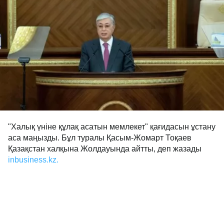
"Халық үніне құлақ асатын мемлекет" қағидасын ұстану
аса маңызды. Бұл туралы Қасым-Жомарт Тоқаев
Қазақстан халқына Жолдауында айтты, деп жазады
inbusiness.kz.