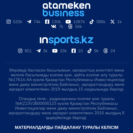
520k
74k
130k
1087k
386k
1k
7k
56k
851
3k
33k
10
9k
24
Мерзімді баспасөз басылымын, ақпараттық агенттікті және
желілік басылымды есепке қою, қайта есепке алу туралы
№17614-АА куәлік Қазақстан Республикасы Инвестициялар
және даму министрлігінің Байланыс, ақпараттандыру және
ақпарат комитетімен 2019 жылдың 15 наурызында берілді.
Отандық теле-, радиоарнаны есепке қою туралы
№KZ23VJB00000123 куәлік Қазақстан Республикасы
Инвестициялар және даму министрлігінің Байланыс,
ақпараттандыру және ақпарат комитетімен 2016 жылдың 8
қыркүйегінде берілді.
МАТЕРИАЛДАРДЫ ПАЙДАЛАНУ ТУРАЛЫ КЕЛІСІМ