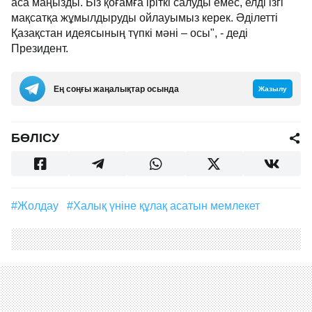
аса маңызды. Біз қоғамға іріткі салуды емес, елді ізгі
мақсатқа жұмылдыруды ойлауымыз керек. Әділетті
Қазақстан идеясының түпкі мәні – осы", - деді
Президент.
Ең соңғы жаңалықтар осында
Жазылу
БӨЛІСУ
#жолдау
#халық үніне құлақ асатын мемлекет