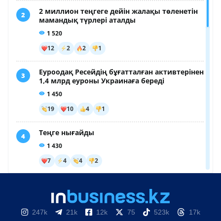
247k
21k
12k
75
523k
17k