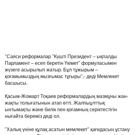
"Саяси реформалар "Күшті Президент – ықпалды
Парламент – есеп беретін Үкімет" формуласымен
жүзеге асырылып жатыр. Бұл тұжырым –
қоғамымыздың мызғымас тұғыры",- деді Мемлекет
басшысы.
Қасым-Жомарт Тоқаев реформалардың мазмұны жан-
жақты толығатынын атап өтті. Жалпыұлттық
ынтымақты және билік пен қоғамның серіктестігін
нығайта береміз деді ол.
"Халық үніне құлақ асатын мемлекет" қағидасын ұстану