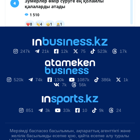
247k
21k
12k
75
523k
17k
520k
74k
130k
1087k
386k
1k
7k
56k
851
3k
33k
10
9k
24
Мерзімді баспасөз басылымын, ақпараттық агенттікті және
желілік басылымды есепке қою, қайта есепке алу туралы