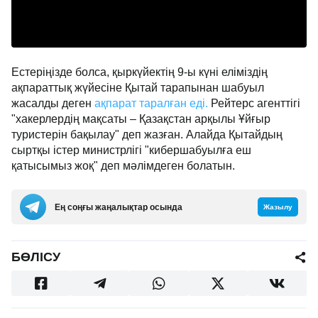
Естеріңізде болса, қыркүйектің 9-ы күні еліміздің
ақпараттық жүйесіне Қытай тарапынан шабуыл
жасалды деген
ақпарат таралған еді.
Рейтерс агенттігі
"хакерлердің мақсаты – Қазақстан арқылы Ұйғыр
туристерін бақылау" деп жазған. Алайда Қытайдың
сыртқы істер министрлігі "кибершабуылға еш
қатысымыз жоқ" деп мәлімдеген болатын.
Ең соңғы жаңалықтар осында
Жазылу
БӨЛІСУ