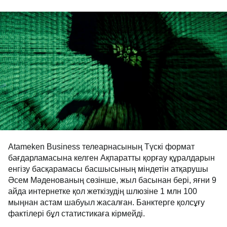
Atameken Business телеарнасының Түскі формат
бағдарламасына келген Ақпаратты қорғау құралдарын
енгізу басқарамасы басшысының міндетін атқарушы
Әсем Мәденованың сөзінше, жыл басынан бері, яғни 9
айда интернетке қол жеткізудің шлюзіне 1 млн 100
мыңнан астам шабуыл жасалған. Банктерге қолсұғу
фактілері бұл статистикаға кірмейді.