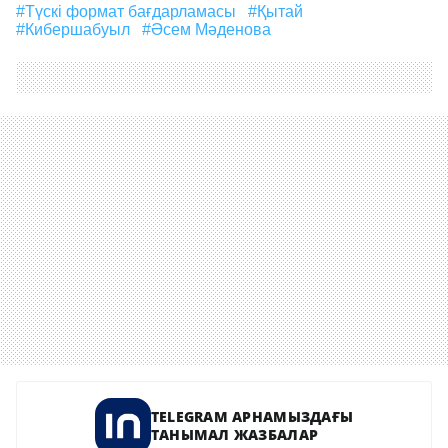
#Түскі формат бағдарламасы
#Қытай
#кибершабуыл
#Әсем Мәденова