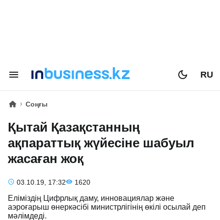
RU
Соңғы
Қытай Қазақстанның
ақпараттық жүйесіне шабуыл
жасаған жоқ
03.10.19, 17:32
1620
Еліміздің Цифрлық даму, инновациялар және
аэроғарыш өнеркәсібі министрлігінің өкілі осылай деп
мәлімдеді.