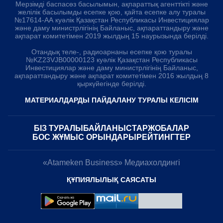
Мерзімді баспасөз басылымын, ақпараттық агенттікті және
желілік басылымды есепке қою, қайта есепке алу туралы
№17614-АА куәлік Қазақстан Республикасы Инвестициялар
және даму министрлігінің Байланыс, ақпараттандыру және
ақпарат комитетімен 2019 жылдың 15 наурызында берілді.
Отандық теле-, радиоарнаны есепке қою туралы
№KZ23VJB00000123 куәлік Қазақстан Республикасы
Инвестициялар және даму министрлігінің Байланыс,
ақпараттандыру және ақпарат комитетімен 2016 жылдың 8
қыркүйегінде берілді.
МАТЕРИАЛДАРДЫ ПАЙДАЛАНУ ТУРАЛЫ КЕЛІСІМ
БІЗ ТУРАЛЫ
БАЙЛАНЫСТАР
ЖОБАЛАР
БОС ЖҰМЫС ОРЫНДАРЫ
РЕЙТИНГТЕР
«Atameken Business» Медиахолдингі
ҚҰПИЯЛЫЛЫҚ САЯСАТЫ