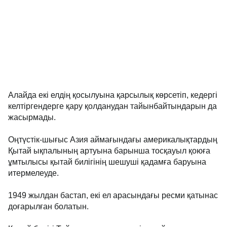
Алайда екі елдің қосылуына қарсылық көрсетіп, кедергі
келтіргендерге қару қолданудан тайынбайтындарын да
жасырмады.
Оңтүстік-шығыс Азия аймағындағы америкалықтардың
Қытай ықпалының артуына барынша тосқауыл қоюға
ұмтылысы қытай билігінің шешуші қадамға баруына
итермелеуде.
1949 жылдан бастап, екі ел арасындағы ресми қатынас
доғарылған болатын.