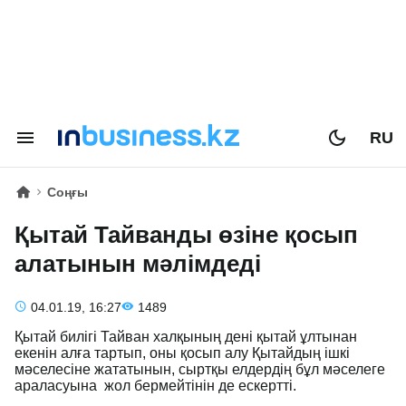
RU
Соңғы
Қытай Тайванды өзіне қосып
алатынын мәлімдеді
04.01.19, 16:27
1489
Қытай билігі Тайван халқының дені қытай ұлтынан
екенін алға тартып, оны қосып алу Қытайдың ішкі
мәселесіне жататынын, сыртқы елдердің бұл мәселеге
араласуына жол бермейтінін де ескертті.