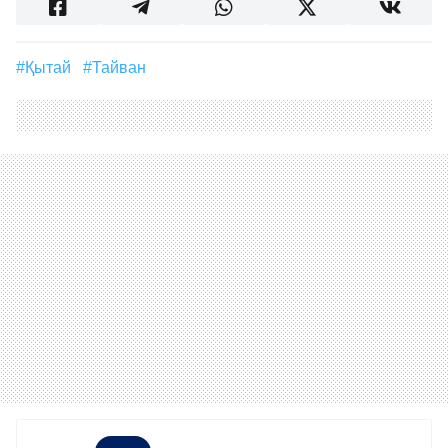
#Қытай
#Тайван