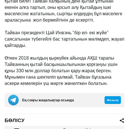
Қытай билігі Тайван халқының дені қытай ұлтынан
екенін алға тартып, оны қосып алу Қытайдың ішкі
мәселесіне жататынын, сыртқы елдердің бұл мәселеге
араласуына жол бермейтінін де ескертті.
Тайван президенті Цай Инвэнь "бір ел- екі жүйе"
саясатынан түбегейлі бас тартатынын мәлімдеп, жауап
қайтарды.
Өткен 2018 жылдың қыркүйек айында АҚШ тарапы
Тайванның қытай басқыншылығынан қорғануы үшін
құны 330 млн доллар болатын қару-жарақ берген.
Мұнымен ғана шектеліп қалмай, Тайван бұғазына
әскери кемелерін үш мәрте жөнелткен болатын.
Ең соңғы жаңалықтар осында
Жазылу
БӨЛІСУ