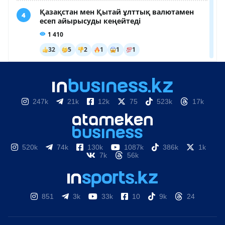
247k
21k
12k
75
523k
17k
520k
74k
130k
1087k
386k
1k
7k
56k
851
3k
33k
10
9k
24