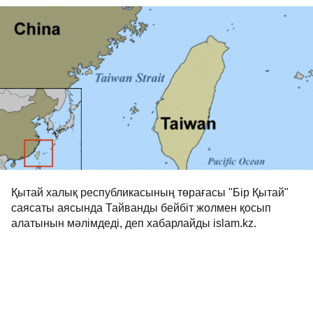
Қытай халық республикасының төрағасы "Бір Қытай"
саясаты аясында Тайванды бейбіт жолмен қосып
алатынын мәлімдеді, деп хабарлайды islam.kz.