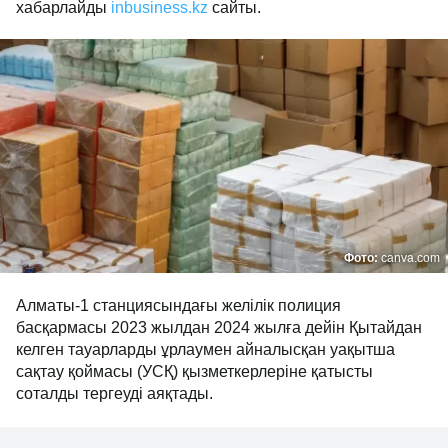
хабарлайды
inbusiness.kz
сайты.
Фото:
canva.com
Алматы-1 станциясындағы желілік полиция
басқармасы 2023 жылдан 2024 жылға дейін Қытайдан
келген тауарларды ұрлаумен айналысқан уақытша
сақтау қоймасы (УСҚ) қызметкерлеріне қатысты
соталды тергеуді аяқтады.