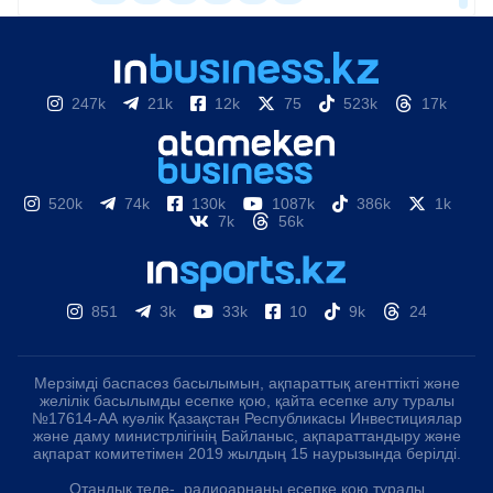
247k
21k
12k
75
523k
17k
520k
74k
130k
1087k
386k
1k
7k
56k
851
3k
33k
10
9k
24
Мерзімді баспасөз басылымын, ақпараттық агенттікті және
желілік басылымды есепке қою, қайта есепке алу туралы
№17614-АА куәлік Қазақстан Республикасы Инвестициялар
және даму министрлігінің Байланыс, ақпараттандыру және
ақпарат комитетімен 2019 жылдың 15 наурызында берілді.
Отандық теле-, радиоарнаны есепке қою туралы