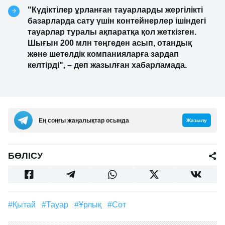
"Күдіктілер ұрланған тауарларды жергілікті
базарларда сату үшін контейнерлер ішіндегі
тауарлар туралы ақпаратқа қол жеткізген.
Шығын 200 млн теңгеден асып, отандық
және шетелдік компанияларға зардап
келтірді", – деп жазылған хабарламада.
Ең соңғы жаңалықтар осында
Жазылу
БӨЛІСУ
#Қытай
#Тауар
#ұрлық
#Сот