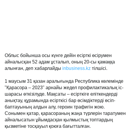
Облыс бойынша осы күнге дейін есірткі өсірумен
айналысқан 52 адам ұсталып, оның 20-сы қамаққа
алынған, деп хабарлайды
inbusiness.kz
тілшісі.
1 маусым 31 қазан аралығында Республика көлемінде
"Қарасора – 2023" арнайы жедел профилактикалық іс-
шарасы өткізілуде. Мақсаты – есірткіге еліткендерді
анықтау, құрамында есірткісі бар өсімдіктерді өсіп-
баптауының алдын алу, героин трафигін жою.
Сонымен қатар, қарасораның жаңа түрлерін таратумен
айналысатын ұйымдасқан қылмыстық топтардың
қызметіне тосқауыл қоюға бағытталған.