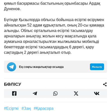
қимыл басқармасы бастығының орынбасары Ардақ
Дуненов.
Бүгінде Қызылорда облысы бойынша есірткі өсірумен
айналысқан 52 адам құрықталып, оның 20-сы қамаққа
алынды. Облыс орталығына есірткі тасымалдау
арналарын анықтау, жолын кесу мақсатында қала
аумағына орналастырылған жылжымалы мобильді
бекеттерде есірткі тасымалдаудың 6 дерегі, қару
сақтаудың 2 дерегі анықталып отыр.
Ең соңғы жаңалықтар осында
Жазылу
БӨЛІСУ
#есірткі
#заң
#қарасора