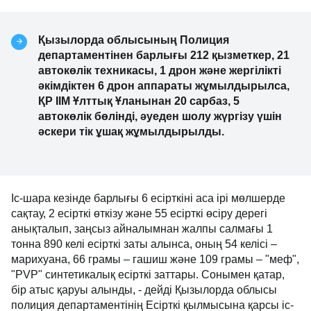
Қызылорда облысының Полиция
департаментінен барлығы 212 қызметкер, 21
автокөлік техникасы, 1 дрон және жергілікті
әкімдіктен 6 дрон аппараты жұмылдырылса,
ҚР ІІМ Ұлттық Ұланынан 20 сарбаз, 5
автокөлік бөлінді, әуеден шолу жүргізу үшін
әскери тік ұшақ жұмылдырылды.
Іс-шара кезінде барлығы 6 есірткіні аса ірі мөлшерде
сақтау, 2 есірткі өткізу және 55 есірткі өсіру дерегі
анықталып, заңсыз айналымнан жалпы салмағы 1
тонна 890 келі есірткі заты алынса, оның 54 келісі –
марихуана, 66 грамы – гашиш және 109 грамы – "меф",
"PVP" синтетикалық есірткі заттары. Сонымен қатар,
бір атыс қаруы алынды, - дейді Қызылорда облысы
полиция департаментінің Есірткі қылмысына қарсы іс-