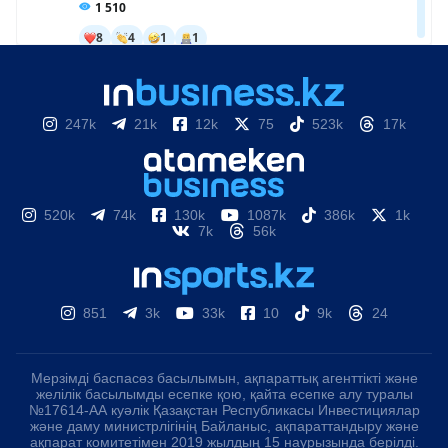
247k
21k
12k
75
523k
17k
520k
74k
130k
1087k
386k
1k
7k
56k
851
3k
33k
10
9k
24
Мерзімді баспасөз басылымын, ақпараттық агенттікті және
желілік басылымды есепке қою, қайта есепке алу туралы
№17614-АА куәлік Қазақстан Республикасы Инвестициялар
және даму министрлігінің Байланыс, ақпараттандыру және
ақпарат комитетімен 2019 жылдың 15 наурызында берілді.