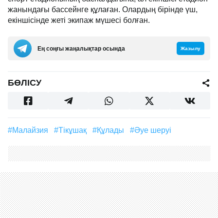
жанындағы бассейнге құлаған. Олардың бірінде үш,
екіншісінде жеті экипаж мүшесі болған.
Ең соңғы жаңалықтар осында
Жазылу
БӨЛІСУ
#Малайзия
#Тікұшақ
#құлады
#әуе шеруі