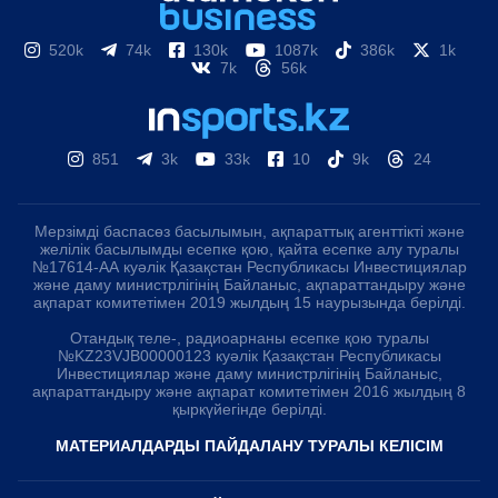
520k
74k
130k
1087k
386k
1k
7k
56k
851
3k
33k
10
9k
24
Мерзімді баспасөз басылымын, ақпараттық агенттікті және
желілік басылымды есепке қою, қайта есепке алу туралы
№17614-АА куәлік Қазақстан Республикасы Инвестициялар
және даму министрлігінің Байланыс, ақпараттандыру және
ақпарат комитетімен 2019 жылдың 15 наурызында берілді.
Отандық теле-, радиоарнаны есепке қою туралы
№KZ23VJB00000123 куәлік Қазақстан Республикасы
Инвестициялар және даму министрлігінің Байланыс,
ақпараттандыру және ақпарат комитетімен 2016 жылдың 8
қыркүйегінде берілді.
МАТЕРИАЛДАРДЫ ПАЙДАЛАНУ ТУРАЛЫ КЕЛІСІМ