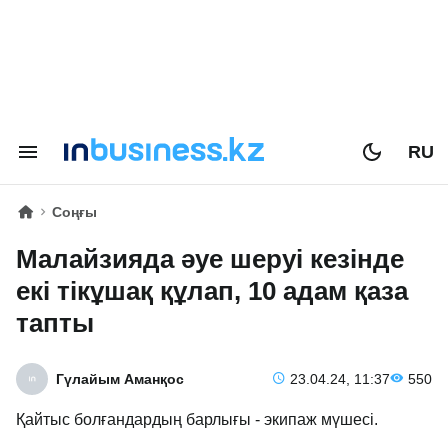
RU
Соңғы
Малайзияда әуе шеруі кезінде
екі тікұшақ құлап, 10 адам қаза
тапты
Гүлайым Аманқос
23.04.24, 11:37
550
Қайтыс болғандардың барлығы - экипаж мүшесі.