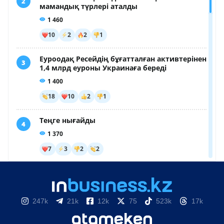
247k
21k
12k
75
523k
17k