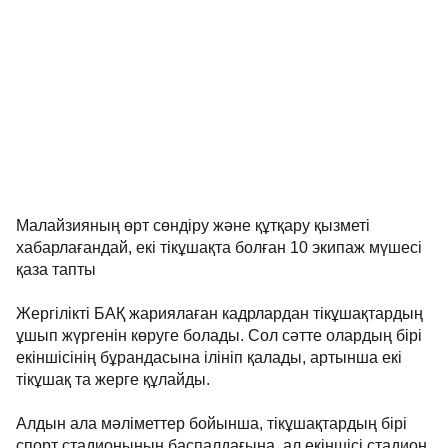
Малайзияның өрт сөндіру және құтқару қызметі
хабарлағандай, екі тікұшақта болған 10 экипаж мүшесі
қаза тапты
Жергілікті БАҚ жариялаған кадрлардан тікұшақтардың
ұшып жүргенін көруге болады. Сол сәтте олардың бірі
екіншісінің бұрандасына ілініп қалады, артынша екі
тікұшақ та жерге құлайды.
Алдын ала мәліметтер бойынша, тікұшақтардың бірі
спорт стадионының баспалдағына, ал екіншісі стадион