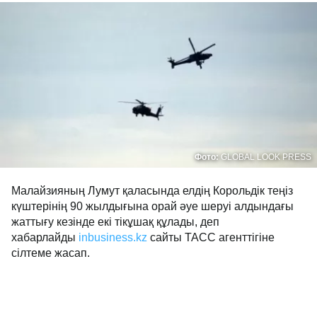
Фото:
GLOBAL LOOK PRESS
Малайзияның Лумут қаласында елдің Корольдік теңіз
күштерінің 90 жылдығына орай әуе шеруі алдындағы
жаттығу кезінде екі тікұшақ құлады, деп
хабарлайды
inbusiness.kz
сайты TAСС агенттігіне
сілтеме жасап.