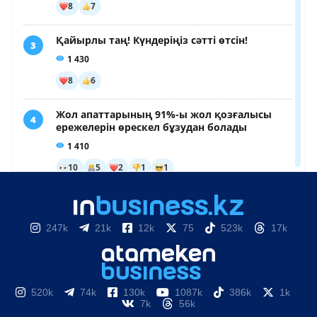
247k
21k
12k
75
523k
17k
520k
74k
130k
1087k
386k
1k
7k
56k