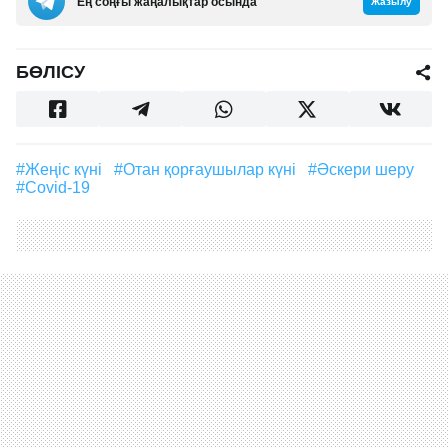
Ең соңғы жаңалықтар осында
Жазылу
БӨЛІСУ
#Жеңіс күні
#Отан қорғаушылар күні
#Әскери шеру
#Covid-19