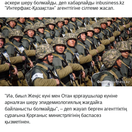
әскери шеру болмайды, деп хабарлайды inbusiness.kz
"Интерфакс-Қазақстан" агенттігіне сілтеме жасап.
Фото:
inbusiness.kz
"Иә, биыл Жеңіс күні мен Отан қорғаушылар күніне
арналған шеру эпидемиологиялық жағдайға
байланысты болмайды", – деп жауап берген агенттіктің
сұрағына Қорғаныс министрлігінің баспасөз
қызметінен.