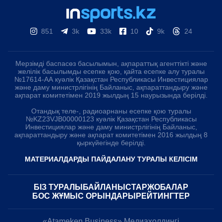
851
3k
33k
10
9k
24
Мерзімді баспасөз басылымын, ақпараттық агенттікті және
желілік басылымды есепке қою, қайта есепке алу туралы
№17614-АА куәлік Қазақстан Республикасы Инвестициялар
және даму министрлігінің Байланыс, ақпараттандыру және
ақпарат комитетімен 2019 жылдың 15 наурызында берілді.
Отандық теле-, радиоарнаны есепке қою туралы
№KZ23VJB00000123 куәлік Қазақстан Республикасы
Инвестициялар және даму министрлігінің Байланыс,
ақпараттандыру және ақпарат комитетімен 2016 жылдың 8
қыркүйегінде берілді.
МАТЕРИАЛДАРДЫ ПАЙДАЛАНУ ТУРАЛЫ КЕЛІСІМ
БІЗ ТУРАЛЫ
БАЙЛАНЫСТАР
ЖОБАЛАР
БОС ЖҰМЫС ОРЫНДАРЫ
РЕЙТИНГТЕР
«Atameken Business» Медиахолдингі