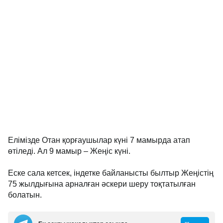
Елімізде Отан қорғаушылар күні 7 мамырда атап
өтіледі. Ал 9 мамыр – Жеңіс күні.
Еске сала кетсек, індетке байланысты былтыр Жеңістің
75 жылдығына арналған әскери шеру тоқтатылған
болатын.