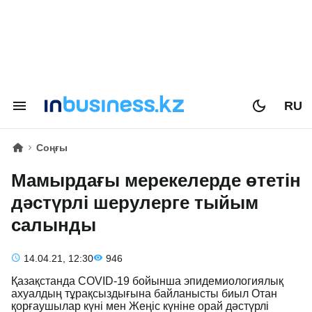
RU
Соңғы
Мамырдағы мерекелерде өтетін
дәстүрлі шерулерге тыйым
салынды
14.04.21, 12:30
946
Қазақстанда COVID-19 бойынша эпидемиологиялық
ахуалдың тұрақсыздығына байланысты биыл Отан
қорғаушылар күні мен Жеңіс күніне орай дәстүрлі