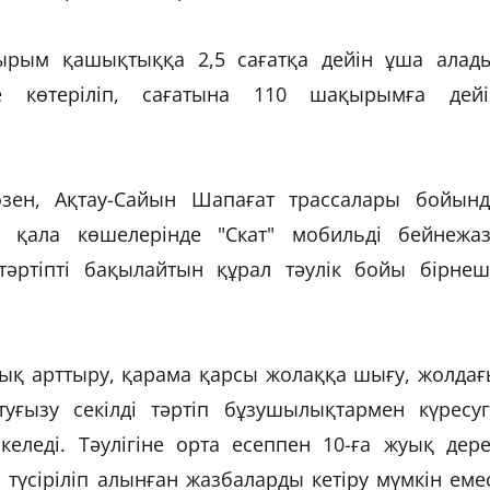
рым қашықтыққа 2,5 сағатқа дейін ұша алады
е көтеріліп, сағатына 110 шақырымға дейі
өзен, Ақтау-Сайын Шапағат трассалары бойынд
 қала көшелерінде "Скат" мобильді бейнежаз
әртіпті бақылайтын құрал тәулік бойы бірнеш
ық арттыру, қарама қарсы жолаққа шығу, жолдағ
туғызу секілді тәртіп бұзушылықтармен күресуг
келеді. Тәулігіне орта есеппен 10-ға жуық дер
түсіріліп алынған жазбаларды кетіру мүмкін еме