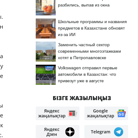
разбились, выпав из окна
.
Школьные программы и названия
н
предметов в Казахстане обновят
из-за ИИ
Заменить частный сектор
современными многоэтажками
а
хотят в Петропавловске
у
Volkswagen отправил первые
автомобили в Казахстан: что
е
привезут уже в августе
БІЗГЕ ЖАЗЫЛЫҢЫЗ
ы
Яндекс
Google
е
жаңалықтар
жаңалықтар
ек
Яндекс
Telegram
Дзен
с.