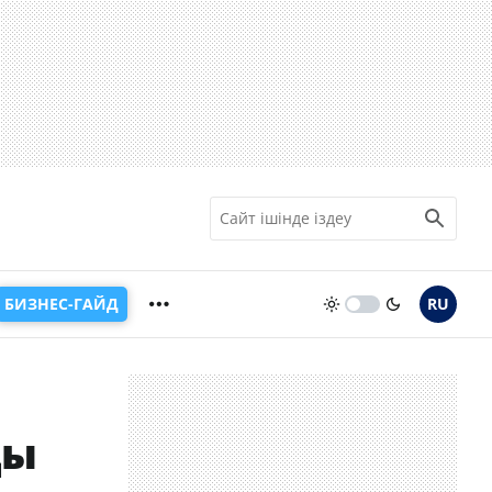
БИЗНЕС-ГАЙД
RU
ды