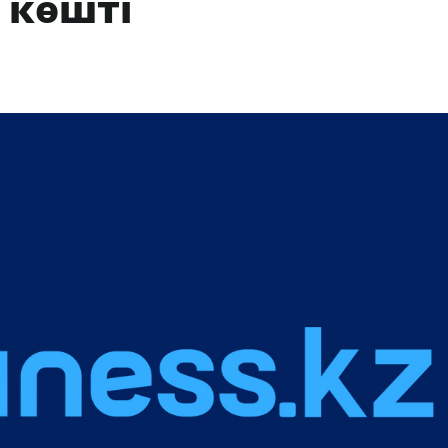
 көшті