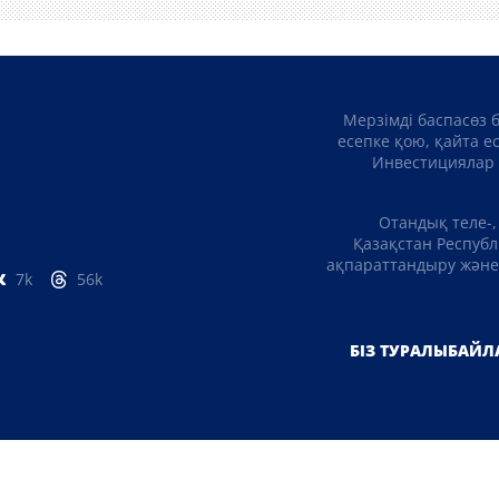
Мерзімді баспасөз 
есепке қою, қайта е
Инвестициялар 
Отандық теле-,
Қазақстан Республ
ақпараттандыру және 
7k
56k
БІЗ ТУРАЛЫ
БАЙЛ
ҚҰПИЯЛЫЛЫҚ САЯСАТЫ