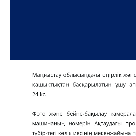
Маңғыстау облысындағы өңірлік жән
қашықтықтан басқарылатын ұшу апп
24.kz.
Фото және бейне-бақылау камерала
машинаның номерін Ақтаудағы проц
түбір-тегі көлік иесінің мекенжайына 