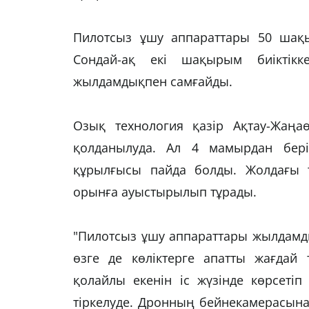
Пилотсыз ұшу аппараттары 50 шақы
Сондай-ақ екі шақырым биіктікк
жылдамдықпен самғайды.
Озық технология қазір Ақтау-Жаңа
қолданылуда. Ал 4 мамырдан бері
құрылғысы пайда болды. Жолдағы т
орынға ауыстырылып тұрады.
"Пилотсыз ұшу аппараттары жылдамд
өзге де көліктерге апатты жағдай 
қолайлы екенін іс жүзінде көрсетіп 
тіркелуде. Дронның бейнекамерасына 