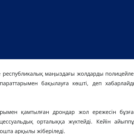
е республикалық маңыздағы жолдарды полицейле
араттарымен бақылауға көшті, деп хабарлайд
рымен қамтылған дрондар жол ережесін бұзға
ессуальдық орталыққа жүктейді. Кейін айыппұ
пошта арқылы жіберіледі.