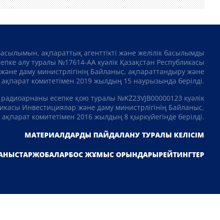
басылымын, ақпараттық агенттікті және желілік басылымды
сепке алу туралы №17614-АА куәлік Қазақстан Республикасы
және даму министрлігінің Байланыс, ақпараттандыру және
ақпарат комитетімен 2019 жылдың 15 наурызында берілді.
 радиоарнаны есепке қою туралы №KZ23VJB00000123 куәлік
икасы Инвестициялар және даму министрлігінің Байланыс,
ақпарат комитетімен 2016 жылдың 8 қыркүйегінде берілді.
МАТЕРИАЛДАРДЫ ПАЙДАЛАНУ ТУРАЛЫ КЕЛІСІМ
АНЫСТАР
ЖОБАЛАР
БОС ЖҰМЫС ОРЫНДАРЫ
РЕЙТИНГТЕР