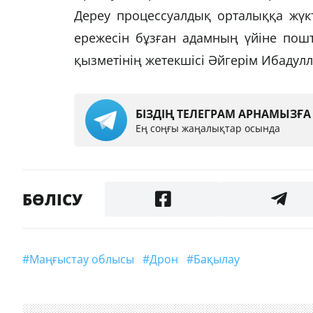
Дереу процессуалдық орталыққа жүкт
ережесін бұзған адамның үйіне пошта
қызметінің жетекшісі Әйгерім Ибадулл
БІЗДІҢ ТЕЛЕГРАМ АРНАМЫЗҒ
Ең соңғы жаңалықтар осында
БӨЛІСУ
#Маңғыстау облысы
#дрон
#бақылау