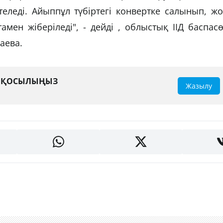
еледі. Айыппұл түбіртегі конвертке салынып, ж
мен жіберіледі", - дейді , облыстық ІІД баспас
аева.
А ҚОСЫЛЫҢЫЗ
Жазылу