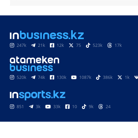
247k
21k
12k
75
523k
17k
520k
74k
130k
1087k
386k
1k
851
3k
33k
10
9k
24
«Atameken Business» Медиахолдингі