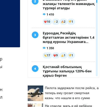
р
ы
Пилота задержали после рейса, а
н
теперь ему грозит смертная
л
казнь: что нашли в его сумке
Не спасла: мать и её ребёнок