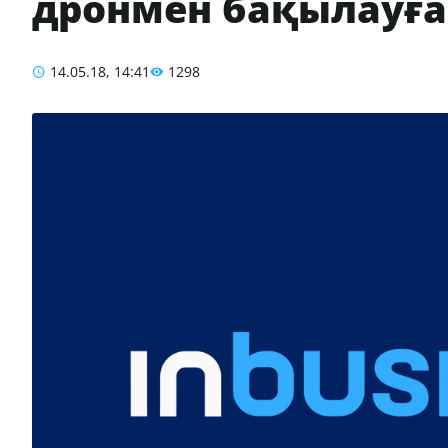
дронмен бақылауға
14.05.18, 14:41
1298