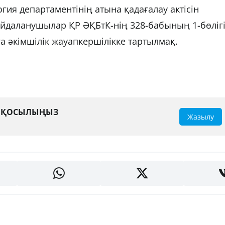
ия департаментінің атына қадағалау актісін
пайдаланушылар ҚР ӘҚБтК-нің 328-бабының 1-бөліг
а әкімшілік жауапкершілікке тартылмақ.
А ҚОСЫЛЫҢЫЗ
Жазылу