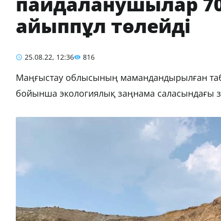
пайдаланушылар 70
айыппұл төлейді
25.08.22, 12:36
816
Маңғыстау облысының мамандандырылған табиғ
бойынша экологиялық заңнама саласындағы 