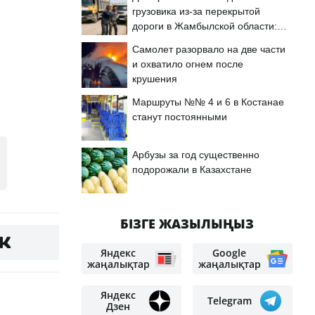
грузовика из-за перекрытой
дороги в Жамбылской области:
і
подробности
Самолет разорвало на две части
и охватило огнем после
крушения
Маршруты №№ 4 и 6 в Костанае
станут постоянными
Арбузы за год существенно
подорожали в Казахстане
БІЗГЕ ЖАЗЫЛЫҢЫЗ
Яндекс
Google
жаңалықтар
жаңалықтар
Яндекс
Telegram
Дзен