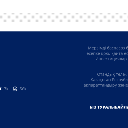
Мерзімді баспасөз 
есепке қою, қайта е
Инвестициялар 
Отандық теле-,
Қазақстан Республ
ақпараттандыру және 
7k
56k
БІЗ ТУРАЛЫ
БАЙЛ