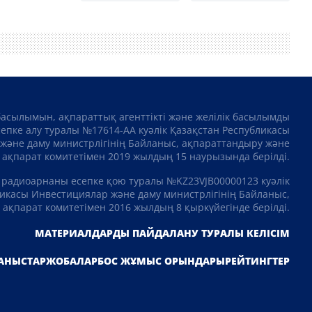
басылымын, ақпараттық агенттікті және желілік басылымды
сепке алу туралы №17614-АА куәлік Қазақстан Республикасы
және даму министрлігінің Байланыс, ақпараттандыру және
ақпарат комитетімен 2019 жылдың 15 наурызында берілді.
 радиоарнаны есепке қою туралы №KZ23VJB00000123 куәлік
икасы Инвестициялар және даму министрлігінің Байланыс,
ақпарат комитетімен 2016 жылдың 8 қыркүйегінде берілді.
МАТЕРИАЛДАРДЫ ПАЙДАЛАНУ ТУРАЛЫ КЕЛІСІМ
АНЫСТАР
ЖОБАЛАР
БОС ЖҰМЫС ОРЫНДАРЫ
РЕЙТИНГТЕР