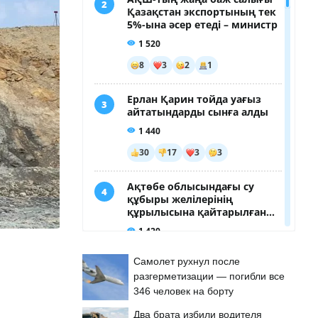
Самолет рухнул после
разгерметизации — погибли все
346 человек на борту
Два брата избили водителя