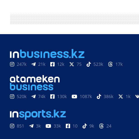
247k
21k
12k
75
523k
17k
520k
74k
130k
1087k
386k
1k
851
3k
33k
10
9k
24