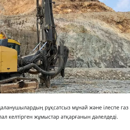
аланушылардың рұқсатсыз мұнай және ілеспе газ
алал келтірген жұмыстар атқарғанын дәлелдеді.