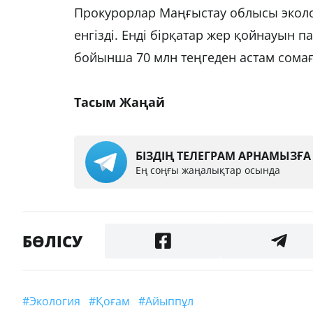
Прокурорлар Маңғыстау облысы эколог
енгізді. Енді бірқатар жер қойнауын 
бойынша 70 млн теңгеден астам сомағ
Тасым Жаңай
БІЗДІҢ ТЕЛЕГРАМ АРНАМЫЗҒ
Ең соңғы жаңалықтар осында
БӨЛІСУ
#экология
#қоғам
#айыппұл