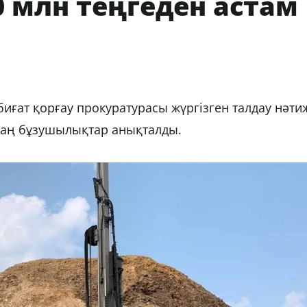
 млн теңгеден астам
ат қорғау прокуратурасы жүргізген талдау нәти
заң бұзушылықтар анықталды.