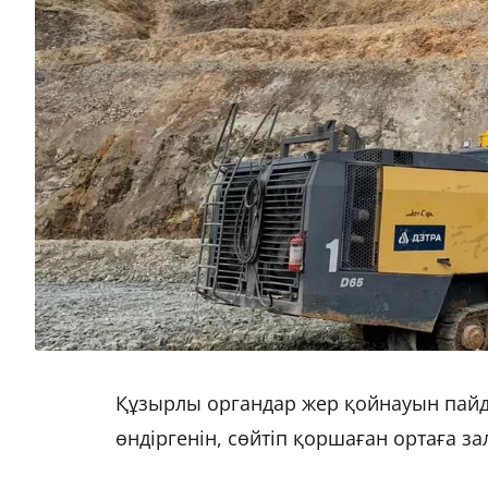
Құзырлы органдар жер қойнауын пайд
өндіргенін, сөйтіп қоршаған ортаға з