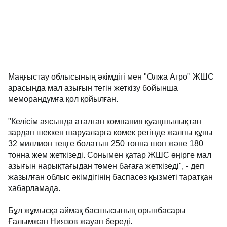
Маңғыстау облысының әкімдігі мен "Олжа Агро" ЖШС
арасында мал азығын тегін жеткізу бойынша
меморандумға қол қойылған.
"Келісім аясында аталған компания қуаңшылықтан
зардап шеккен шаруаларға көмек ретінде жалпы құны
32 миллион теңге болатын 250 тонна шөп және 180
тонна жем жеткізеді. Сонымен қатар ЖШС өңірге мал
азығын нарықтағыдан төмен бағаға жеткізеді", - деп
жазылған облыс әкімдігінің баспасөз қызметі таратқан
хабарламада.
Бұл жұмысқа аймақ басшысының орынбасары
Ғалымжан Ниязов жауап береді.