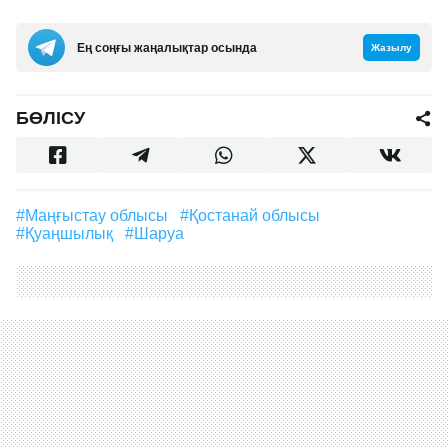
Ең соңғы жаңалықтар осында
Жазылу
БӨЛІСУ
#Маңғыстау облысы
#Қостанай облысы
#қуаңшылық
#шаруа