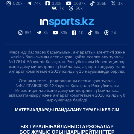
520k
74k
130k
1087k
386k
1k
7k
56k
851
3k
33k
10
9k
24
Мерзімді баспасөз басылымын, ақпараттық агенттікті және
желілік басылымды есепке қою, қайта есепке алу туралы
№17614-АА куәлік Қазақстан Республикасы Инвестициялар
және даму министрлігінің Байланыс, ақпараттандыру және
ақпарат комитетімен 2019 жылдың 15 наурызында берілді.
Отандық теле-, радиоарнаны есепке қою туралы
№KZ23VJB00000123 куәлік Қазақстан Республикасы
Инвестициялар және даму министрлігінің Байланыс,
ақпараттандыру және ақпарат комитетімен 2016 жылдың 8
қыркүйегінде берілді.
МАТЕРИАЛДАРДЫ ПАЙДАЛАНУ ТУРАЛЫ КЕЛІСІМ
БІЗ ТУРАЛЫ
БАЙЛАНЫСТАР
ЖОБАЛАР
БОС ЖҰМЫС ОРЫНДАРЫ
РЕЙТИНГТЕР