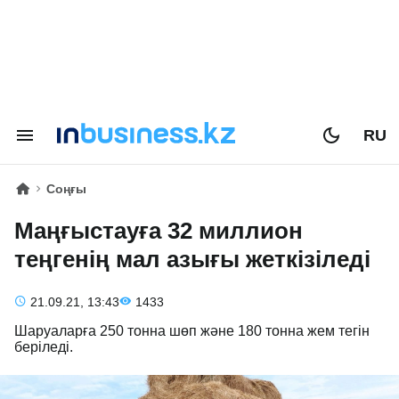
RU
Соңғы
Маңғыстауға 32 миллион
теңгенің мал азығы жеткізіледі
21.09.21, 13:43
1433
Шаруаларға 250 тонна шөп және 180 тонна жем тегін
беріледі.