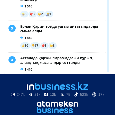
247k
21k
12k
75
523k
17k