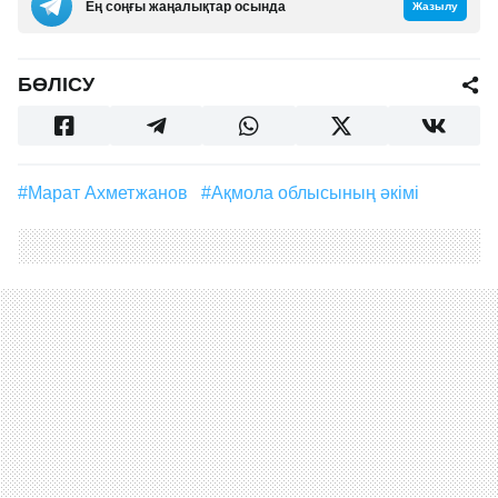
Ең соңғы жаңалықтар осында
Жазылу
БӨЛІСУ
#Марат Ахметжанов
#Ақмола облысының әкімі