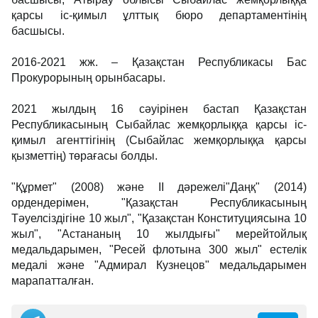
қарсы іс-қимыл ұлттық бюро департаментінің
басшысы.
2016-2021 жж. – Қазақстан Республикасы Бас
Прокурорының орынбасары.
2021 жылдың 16 сәуірінен бастап Қазақстан
Республикасының Сыбайлас жемқорлыққа қарсы іс-
қимыл агенттігінің (Сыбайлас жемқорлыққа қарсы
қызметтің) төрағасы болды.
"Құрмет" (2008) және ІІ дәрежелі"Даңқ" (2014)
ордендерімен, "Қазақстан Республикасының
Тәуелсіздігіне 10 жыл", "Қазақстан Конституциясына 10
жыл", "Астананың 10 жылдығы" мерейтойлық
медальдарымен, "Ресей флотына 300 жыл" естелік
медалі және "Адмирал Кузнецов" медальдарымен
марапатталған.