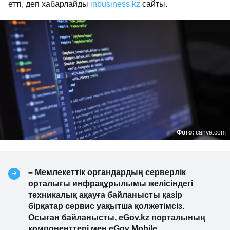
етті, деп хабарлайды
inbusiness.kz
сайты.
Фото:
canva.com
– Мемлекеттік органдардың серверлік
орталығы инфрақұрылымы желісіндегі
техникалық ақауға байланысты қазір
бірқатар сервис уақытша қолжетімсіз.
Осыған байланысты, eGov.kz порталының
компоненттері мен eGov Mobile