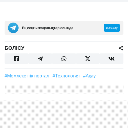
Ең соңғы жаңалықтар осында
Жазылу
БӨЛІСУ
#Мемлекеттік портал
#технология
#ақау