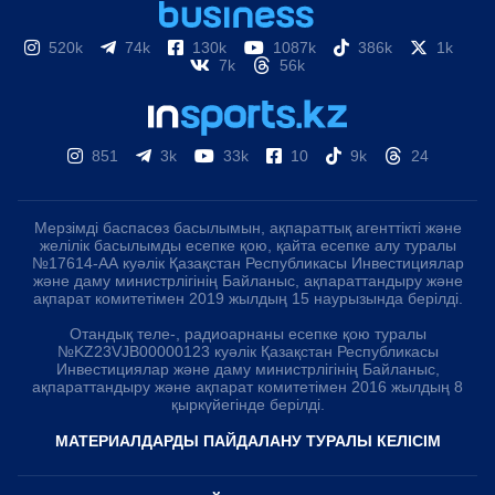
520k
74k
130k
1087k
386k
1k
7k
56k
851
3k
33k
10
9k
24
Мерзімді баспасөз басылымын, ақпараттық агенттікті және
желілік басылымды есепке қою, қайта есепке алу туралы
№17614-АА куәлік Қазақстан Республикасы Инвестициялар
және даму министрлігінің Байланыс, ақпараттандыру және
ақпарат комитетімен 2019 жылдың 15 наурызында берілді.
Отандық теле-, радиоарнаны есепке қою туралы
№KZ23VJB00000123 куәлік Қазақстан Республикасы
Инвестициялар және даму министрлігінің Байланыс,
ақпараттандыру және ақпарат комитетімен 2016 жылдың 8
қыркүйегінде берілді.
МАТЕРИАЛДАРДЫ ПАЙДАЛАНУ ТУРАЛЫ КЕЛІСІМ