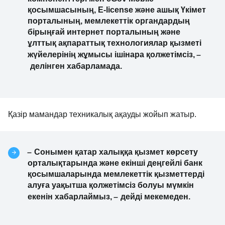
қосымшасының, E-license және ашық Үкімет
порталының, мемлекеттік органдардың
бірыңғай интернет порталының және
ұлттық ақпараттық технологиялар қызметі
–
жүйелерінің жұмысы ішінара қолжетімсіз,
делінген хабарламада.
Қазір мамандар техникалық ақауды жойып жатыр.
–
Сонымен қатар халыққа қызмет көрсету
орталықтарында және екінші деңгейлі банк
қосымшаларында мемлекеттік қызметтерді
алуға уақытша қолжетімсіз болуы мүмкін
–
екенін хабарлаймыз,
дейді мекемеден.