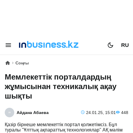
RU
Соңғы
Мемлекеттік порталдардың
жұмысынан техникалық ақау
шықты
Айдана Абаева
24.01.25, 15:01
448
Қазір бірнеше мемлекеттік портал қолжетімсіз. Бұл
туралы "Ұлттық ақпараттық технологиялар" АҚ мәлім