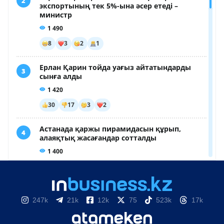
247k
21k
12k
75
523k
17k