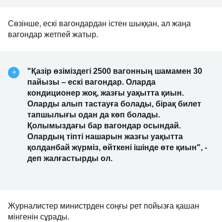
Сөзінше, ескі вагондардан істен шыққан, ал жаңа
вагондар жетпей жатыр.
"Қазір өзіміздегі 2500 вагонның шамамен 30
пайызы – ескі вагондар. Оларда
кондиционер жоқ, жазғы уақытта қиын.
Оларды алып тастауға болады, бірақ билет
тапшылығы одан да көп болады.
Қолымыздағы бар вагондар осындай.
Олардың тіпті нашарын жазғы уақытта
қолданбай жүрміз, өйткені ішінде өте қиын", -
деп жалғастырды ол.
Журналистер министрден соңғы рет пойызға қашан
мінгенін сұрады.