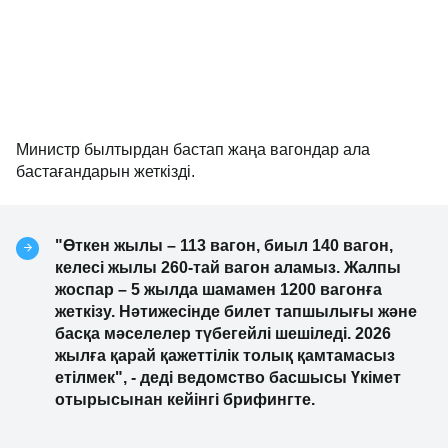
Министр былтырдан бастап жаңа вагондар ала
бастағандарын жеткізді.
"Өткен жылы – 113 вагон, биыл 140 вагон,
келесі жылы 260-тай вагон аламыз. Жалпы
жоспар – 5 жылда шамамен 1200 вагонға
жеткізу. Нәтижесінде билет тапшылығы және
басқа мәселелер түбегейлі шешіледі. 2026
жылға қарай қажеттілік толық қамтамасыз
етілмек", - деді ведомство басшысы Үкімет
отырысынан кейінгі брифингте.