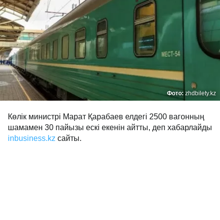
Фото:
zhdbilety.kz
Көлік министрі Марат Қарабаев елдегі 2500 вагонның
шамамен 30 пайызы ескі екенін айтты, деп хабарлайды
inbusiness.kz
сайты.