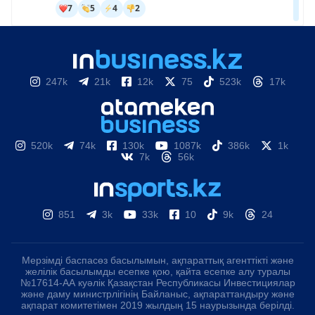
247k
21k
12k
75
523k
17k
520k
74k
130k
1087k
386k
1k
7k
56k
851
3k
33k
10
9k
24
Мерзімді баспасөз басылымын, ақпараттық агенттікті және
желілік басылымды есепке қою, қайта есепке алу туралы
№17614-АА куәлік Қазақстан Республикасы Инвестициялар
және даму министрлігінің Байланыс, ақпараттандыру және
ақпарат комитетімен 2019 жылдың 15 наурызында берілді.