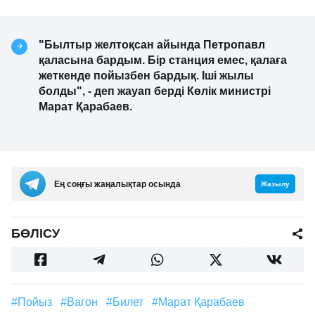
"Былтыр желтоқсан айында Петропавл
қаласына бардым. Бір станция емес, қалаға
жеткенде пойызбен бардық. Іші жылы
болды", - деп жауап берді Көлік министрі
Марат Қарабаев.
Ең соңғы жаңалықтар осында
Жазылу
БӨЛІСУ
#пойыз
#вагон
#билет
#Марат Қарабаев