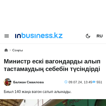
RU
Соңғы
Министр ескі вагондарды алып
тастамаудың себебін түсіндірді
Балжан Смаилова
09.07.24, 13:45
551
Биыл 140 жаңа вагон сатып алынады.