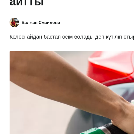
айтты
Балжан Смаилова
Келесі айдан бастап өсім болады деп күтіліп оты