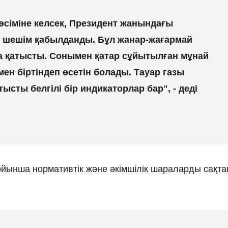
өсіміне келсек, Президент жанындағы
ті шешім қабылданды. Бұл жанар-жағармай
а қатысты. Сонымен қатар сұйытылған мұнай
ен біртіндеп өсетін болады. Тауар газы
ысты белгілі бір индикаторлар бар", - деді
ойынша нормативтік және әкімшілік шараларды сақта