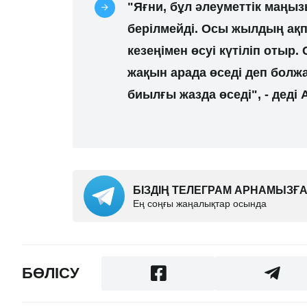
"Яғни, бұл әлеуметтік маңы
берілмейді. Осы жылдың ақп
кезеңімен өсуі күтіліп отыр
жақын арада өседі деп болж
биылғы жазда өседі", - деді
БІЗДІҢ ТЕЛЕГРАМ АРНАМЫЗ
Ең соңғы жаңалықтар осында
БӨЛІСУ