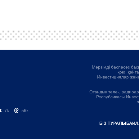
Мерзімді баспасөз бас
қою, қайт
Инвестициялар және
Отандық теле-, радиоа
Республикасы Инвес
7k
56k
БІЗ ТУРАЛЫ
БАЙЛ