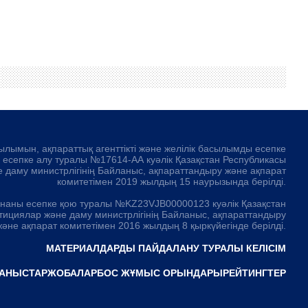
ылымын, ақпараттық агенттікті және желілік басылымды есепке
а есепке алу туралы №17614-АА куәлік Қазақстан Республикасы
 даму министрлігінің Байланыс, ақпараттандыру және ақпарат
комитетімен 2019 жылдың 15 наурызында берілді.
рнаны есепке қою туралы №KZ23VJB00000123 куәлік Қазақстан
тициялар және даму министрлігінің Байланыс, ақпараттандыру
және ақпарат комитетімен 2016 жылдың 8 қыркүйегінде берілді.
МАТЕРИАЛДАРДЫ ПАЙДАЛАНУ ТУРАЛЫ КЕЛІСІМ
АНЫСТАР
ЖОБАЛАР
БОС ЖҰМЫС ОРЫНДАРЫ
РЕЙТИНГТЕР