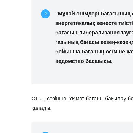
"Мұнай өнімдері бағасының 
энергетикалық кеңесте тиіс
бағасын либерализациялауғ
газының бағасы кезең-кезеңм
бойынша бағаның өсіміне қат
ведомство басшысы.
Оның сөзінше, Үкімет бағаны бақылау б
қалады.