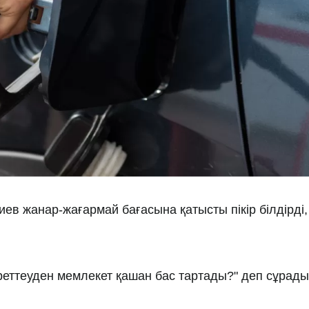
ев жанар-жағармай бағасына қатысты пікір білдірді,
реттеуден мемлекет қашан бас тартады?" деп сұрады