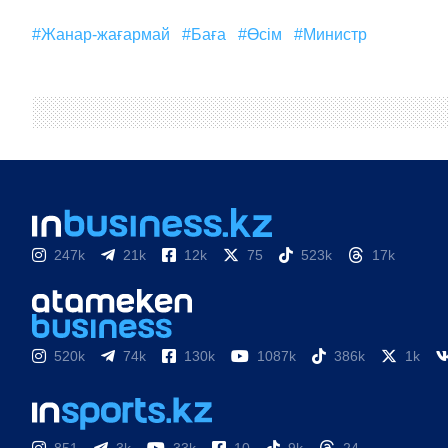
#жанар-жағармай
#Баға
#өсім
#министр
247k
21k
12k
75
523k
17k
520k
74k
130k
1087k
386k
1k