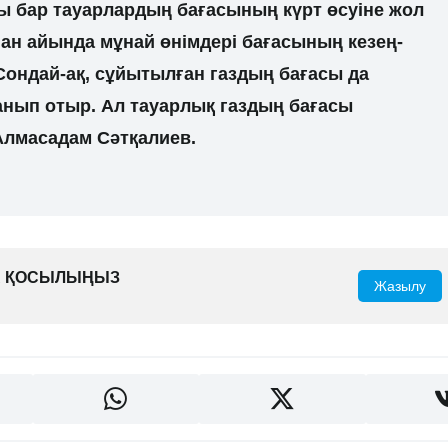
зы бар тауарлардың бағасының күрт өсуіне жол
ан айында мұнай өнімдері бағасының кезең-
. Сондай-ақ, сұйытылған газдың бағасы да
анып отыр. Ал тауарлық газдың бағасы
 Алмасадам Сәтқалиев.
ҒА ҚОСЫЛЫҢЫЗ
Жазылу