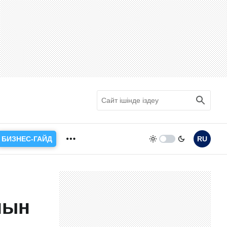
БИЗНЕС-ГАЙД
RU
нын