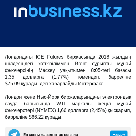
Лондондағы ICE Futures биржасында 2018 жылдың
шілдесіндегі жеткізіліммен Brent сұрыпты мұнай
фьючерсінің Мәскеу уақытымен 8:05-тегі бағасы
1,35 долларға (1,77%) төмендеп, барреліне
$75,09 құрады, деп хабарлайды Интерфакс.
Лондон және Нью-Йорк биржаларындағы электрондық
сауда барысында WTI маркалы жеңіл мұнай
фьючерстері (NYMEX) 1,66 долларға (2,45%) қысқарып,
барреліне $66,22 құрады.
Ең соңғы жаңалықтар осында
Жазылу