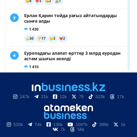
247k
21k
12k
75
523k
17k
520k
74k
130k
1087k
386k
1k
7k
56k