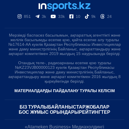
851
3k
33k
10
9k
24
Мерзімді баспасөз басылымын, ақпараттық агенттікті және
желілік басылымды есепке қою, қайта есепке алу туралы
№17614-АА куәлік Қазақстан Республикасы Инвестициялар
және даму министрлігінің Байланыс, ақпараттандыру және
ақпарат комитетімен 2019 жылдың 15 наурызында берілді.
Отандық теле-, радиоарнаны есепке қою туралы
№KZ23VJB00000123 куәлік Қазақстан Республикасы
Инвестициялар және даму министрлігінің Байланыс,
ақпараттандыру және ақпарат комитетімен 2016 жылдың 8
қыркүйегінде берілді.
МАТЕРИАЛДАРДЫ ПАЙДАЛАНУ ТУРАЛЫ КЕЛІСІМ
БІЗ ТУРАЛЫ
БАЙЛАНЫСТАР
ЖОБАЛАР
БОС ЖҰМЫС ОРЫНДАРЫ
РЕЙТИНГТЕР
«Atameken Business» Медиахолдингі