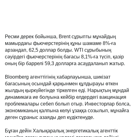
Ресми дерек бойынша, Brent сұрыпты мұнайдың
мамырдағы фьючерстерінің құны шамаме 8%-ға
арзандап, 62,5 доллар болды. WTI сұрыбының
сәуірдегі фьючерстерінің бағасы 8,1%-ға түсіп, қазір
оның бір баррелі 59,3 долларға асаудаланып жатыр.
Bloomberg агенттігінің хабарлауынша, шикізат
бағасының осындай қарқынмен құлдырауы өткен
жылдың қыркүйегінде тіркелген еді. Нарықтың мұндай
динамикаға ие болуына кейбір елдердегі вакцинация
проблемалары себеп болып отыр. Инвесторлар болса,
экономиканың қалпына келуі ұзаққа созылып, мұнайға
деген сұраныс азаяды деп күдіктенуде.
Бұған дейін Халықаралық энергетикалық агенттік