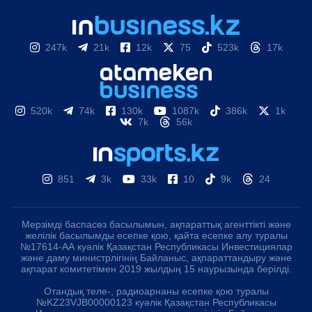
247k
21k
12k
75
523k
17k
520k
74k
130k
1087k
386k
1k
7k
56k
851
3k
33k
10
9k
24
Мерзімді баспасөз басылымын, ақпараттық агенттікті және
желілік басылымды есепке қою, қайта есепке алу туралы
№17614-АА куәлік Қазақстан Республикасы Инвестициялар
және даму министрлігінің Байланыс, ақпараттандыру және
ақпарат комитетімен 2019 жылдың 15 наурызында берілді.
Отандық теле-, радиоарнаны есепке қою туралы
№KZ23VJB00000123 куәлік Қазақстан Республикасы