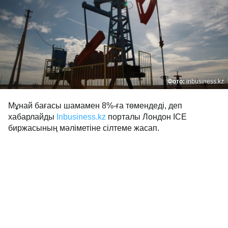
Фото:
inbusiness.kz
Мұнай бағасы шамамен 8%-ға төмендеді, деп
хабарлайды
Inbusiness.kz
порталы Лондон ICE
биржасының мәліметіне сілтеме жасап.