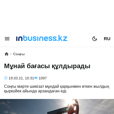
RU
Соңғы
Мұнай бағасы құлдырады
19.03.21, 10:31
1097
Соңғы мәрте шикізат мұндай қарқынмен өткен жылдың
қыркүйек айында арзандаған еді.