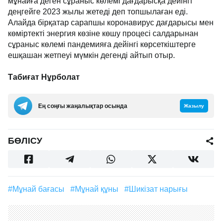
мұнайға деген сұраныс көлемі дағдарысқа дейінгі
деңгейге 2023 жылы жетеді деп топшылаған еді.
Алайда бірқатар сарапшы коронавирус дағдарысы мен
көміртекті энергия көзіне көшу процесі салдарынан
сұраныс көлемі пандемияға дейінгі көрсеткіштерге
ешқашан жетпеуі мүмкін дегенді айтып отыр.
Табиғат Нұрболат
Ең соңғы жаңалықтар осында
Жазылу
БӨЛІСУ
#Мұнай бағасы
#мұнай құны
#шикізат нарығы