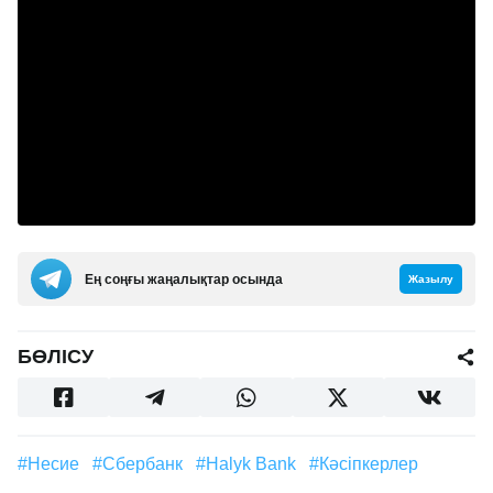
Ең соңғы жаңалықтар осында
Жазылу
БӨЛІСУ
#несие
#Сбербанк
#Halyk Bank
#кәсіпкерлер