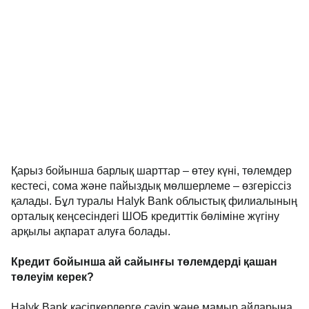
Қарыз бойынша барлық шарттар – өтеу күні, төлемдер
кестесі, сома және пайыздық мөлшерлеме – өзгеріссіз
қалады. Бұл туралы Halyk Bank облыстық филиалының
орталық кеңсесіндегі ШОБ кредиттік бөліміне жүгіну
арқылы ақпарат алуға болады.
Кредит бойынша ай сайынғы төлемдерді қашан
төлеуім керек?
Halyk Bank кәсіпкерлерге сәуір және мамыр айларына