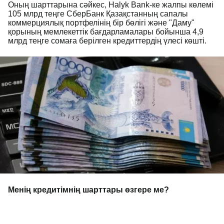
Оның шарттарына сәйкес, Halyk Bank-ке жалпы көлемі
105 млрд теңге СберБанк Қазақстанның сапалы
коммерциялық портфелінің бір бөлігі және "Даму"
қорының мемлекеттік бағдарламалары бойынша 4,9
млрд теңге сомаға берілген кредиттердің үлесі көшті.
Менің кредитімнің шарттары өзгере ме?