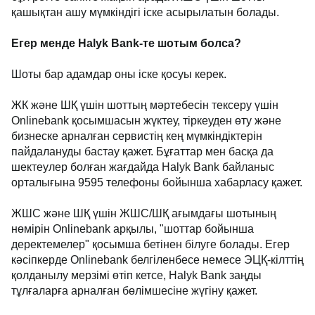
қашықтан ашу мүмкіндігі іске асырылатын болады.
Егер менде Halyk Bank-те шотым болса?
Шоты бар адамдар оны іске қосуы керек.
ЖК және ШҚ үшін шоттың мәртебесін тексеру үшін
Onlinebank қосымшасын жүктеу, тіркеуден өту және
бизнеске арналған сервистің кең мүмкіндіктерін
пайдалануды бастау қажет. Бұғаттар мен басқа да
шектеулер болған жағдайда Halyk Bank байланыс
орталығына 9595 телефоны бойынша хабарласу қажет.
ЖШС және ШҚ үшін ЖШС/ШҚ ағымдағы шотының
нөмірін Onlinebank арқылы, "шоттар бойынша
деректемелер" қосымша бетінен білуге болады. Егер
кәсіпкерде Onlinebank белгіленбесе немесе ЭЦҚ-кілттің
қолданылу мерзімі өтіп кетсе, Halyk Bank заңды
тұлғаларға арналған бөлімшесіне жүгіну қажет.