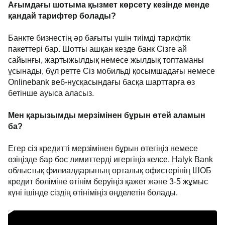
Ағымдағы шотыма қызмет көрсету кезінде менде
қандай тарифтер болады?
Банкте бизнестің әр бағыты үшін тиімді тарифтік
пакеттері бар. Шотты ашқан кезде банк Сізге ай
сайынғы, жартыжылдық немесе жылдық топтаманы
ұсынады, бұл ретте Сіз мобильді қосымшадағы немесе
Onlinebank веб-нұсқасындағы басқа шарттарға өз
бетінше ауыса аласыз.
Мен қарызымды мерзімінен бұрын өтей аламын
ба?
Егер сіз кредитті мерзімінен бұрын өтегіңіз немесе
өзіңізде бар бос лимиттерді игергіңіз келсе, Halyk Bank
облыстық филиалдарының орталық офистерінің ШОБ
кредит бөліміне өтінім беруіңіз қажет және 3-5 жұмыс
күні ішінде сіздің өтініміңіз өңделетін болады.