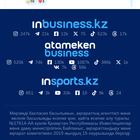
247k
21k
12k
75
523k
17k
520k
74k
130k
1087k
386k
1k
7k
56k
851
3k
33k
10
9k
24
Мерзімді баспасөз басылымын, ақпараттық агенттікті және
желілік басылымды есепке қою, қайта есепке алу туралы
№17614-АА куәлік Қазақстан Республикасы Инвестициялар
және даму министрлігінің Байланыс, ақпараттандыру және
ақпарат комитетімен 2019 жылдың 15 наурызында берілді.