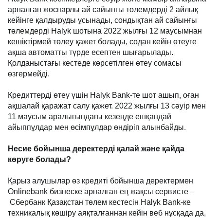
арналған жоспарлы ай сайынғы төлемдерді 2 айлық
кейінге қалдыруды ұсынады, сондықтан ай сайынғы
төлемдерді Halyk шотына 2022 жылғы 12 маусымнан
кешіктірмей төлеу қажет болады, содан кейін өтеуге
ақша автоматты түрде есептен шығарылады.
Қолданыстағы кестеде көрсетілген өтеу сомасы
өзгермейді.
Кредиттерді өтеу үшін Halyk Bank-те шот ашып, оған
ақшалай қаражат салу қажет. 2022 жылғы 13 сәуір мен
11 маусым аралығындағы кезеңде ешқандай
айыппұлдар мен өсімпұлдар өндіріп алынбайды.
Несие бойынша деректерді қалай және қайда
көруге болады?
Қарыз алушылар өз кредиті бойынша деректермен
Onlinebank бизнеске арналған ең жақсы сервисте –
Сбербанк Қазақстан төлем кестесін Halyk Bank-ке
техникалық көшіру аяқталғаннан кейін веб нұсқада да,