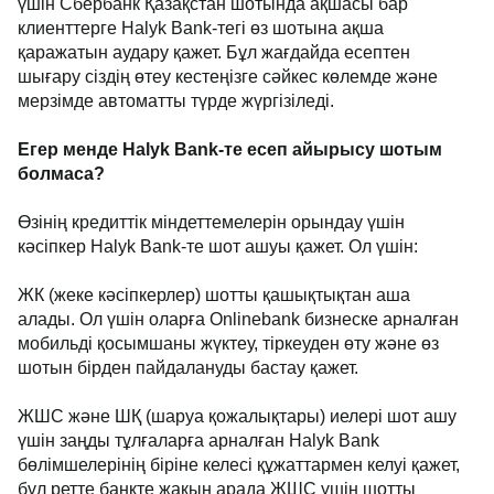
үшін Сбербанк Қазақстан шотында ақшасы бар
клиенттерге Halyk Bank-тегі өз шотына ақша
қаражатын аудару қажет. Бұл жағдайда есептен
шығару сіздің өтеу кестеңізге сәйкес көлемде және
мерзімде автоматты түрде жүргізіледі.
Егер менде Halyk Bank-те есеп айырысу шотым
болмаса?
Өзінің кредиттік міндеттемелерін орындау үшін
кәсіпкер Halyk Bank-те шот ашуы қажет. Ол үшін:
ЖК (жеке кәсіпкерлер) шотты қашықтықтан аша
алады. Ол үшін оларға Onlinebank бизнеске арналған
мобильді қосымшаны жүктеу, тіркеуден өту және өз
шотын бірден пайдалануды бастау қажет.
ЖШС және ШҚ (шаруа қожалықтары) иелері шот ашу
үшін заңды тұлғаларға арналған Halyk Bank
бөлімшелерінің біріне келесі құжаттармен келуі қажет,
бұл ретте банкте жақын арада ЖШС үшін шотты