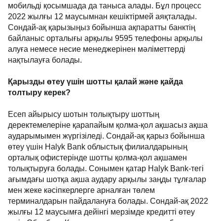
мобильді қосымшада да таныса алады. Бұл процесс
2022 жылғы 12 маусымнан кешіктірмей аяқталады.
Сондай-ақ қарызыңыз бойынша ақпаратты банктің
байланыс орталығы арқылы 9595 телефоны арқылы
алуға немесе несие менеджерінен мәліметтерді
нақтылауға болады.
Қарызды өтеу үшін шотты қалай және қайда
толтыру керек?
Есеп айырысу шотын толықтыру шоттың
деректемелеріне қарапайым қолма-қол ақшасыз ақша
аударымымен жүргізіледі. Сондай-ақ қарыз бойынша
өтеу үшін Halyk Bank облыстық филиалдарының
орталық офистерінде шотты қолма-қол ақшамен
толықтыруға болады. Сонымен қатар Halyk Bank-тегі
ағымдағы шотқа ақша аудару арқылы заңды тұлғалар
мен жеке кәсіпкерлерге арналған төлем
терминалдарын пайдалануға болады. Сондай-ақ 2022
жылғы 12 маусымға дейінгі мерзімде кредитті өтеу