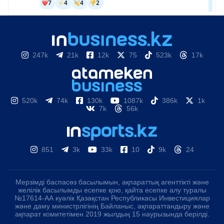
247k
21k
12k
75
523k
17k
520k
74k
130k
1087k
386k
1k
7k
56k
851
3k
33k
10
9k
24
Мерзімді баспасөз басылымын, ақпараттық агенттікті және
желілік басылымды есепке қою, қайта есепке алу туралы
№17614-АА куәлік Қазақстан Республикасы Инвестициялар
және даму министрлігінің Байланыс, ақпараттандыру және
ақпарат комитетімен 2019 жылдың 15 наурызында берілді.