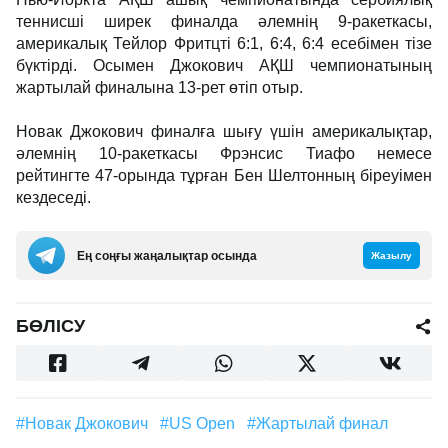
теннисші ширек финалда әлемнің 9-ракеткасы,
америкалық Тейлор Фритцті 6:1, 6:4, 6:4 есебімен тізе
бүктірді. Осымен Джокович АҚШ чемпионатының
жартылай финалына 13-рет өтіп отыр.
Новак Джокович финалға шығу үшін америкалықтар,
әлемнің 10-ракеткасы Фрэнсис Тиафо немесе
рейтингте 47-орында тұрған Бен Шелтонның біреуімен
кездеседі.
Ең соңғы жаңалықтар осында
Жазылу
БӨЛІСУ
#Новак Джокович
#US Open
#жартылай финал