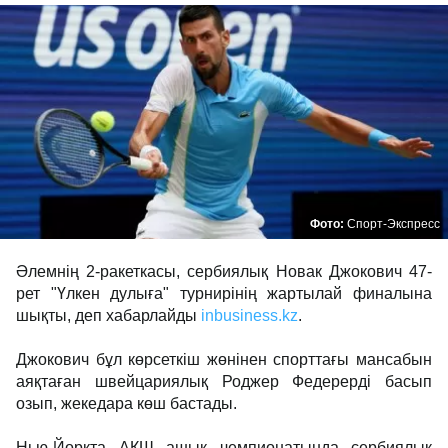
Фото:
Спорт-Экспресс
Әлемнің 2-ракеткасы, сербиялық Новак Джокович 47-
рет "Үлкен дулыға" турнирінің жартылай финалына
шықты, деп хабарлайды
inbusiness.kz
.
Джокович бұл көрсеткіш жөнінен спорттағы мансабын
аяқтаған швейцариялық Роджер Федерерді басып
озып, жекедара көш бастады.
Нью-Йоркта АҚШ ашық чемпионатында сербиялық