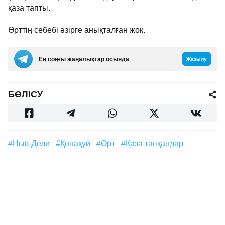
қаза тапты.
Өрттің себебі әзірге анықталған жоқ.
Ең соңғы жаңалықтар осында
Жазылу
БӨЛІСУ
#Нью-Дели
#қонақүй
#өрт
#қаза тапқандар