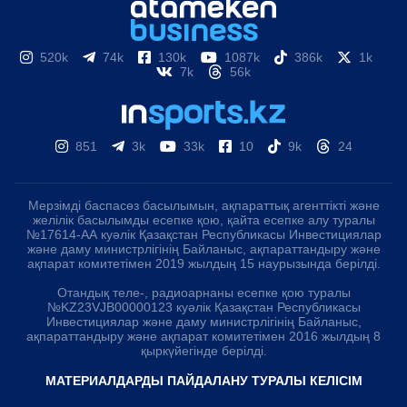
520k
74k
130k
1087k
386k
1k
7k
56k
851
3k
33k
10
9k
24
Мерзімді баспасөз басылымын, ақпараттық агенттікті және
желілік басылымды есепке қою, қайта есепке алу туралы
№17614-АА куәлік Қазақстан Республикасы Инвестициялар
және даму министрлігінің Байланыс, ақпараттандыру және
ақпарат комитетімен 2019 жылдың 15 наурызында берілді.
Отандық теле-, радиоарнаны есепке қою туралы
№KZ23VJB00000123 куәлік Қазақстан Республикасы
Инвестициялар және даму министрлігінің Байланыс,
ақпараттандыру және ақпарат комитетімен 2016 жылдың 8
қыркүйегінде берілді.
МАТЕРИАЛДАРДЫ ПАЙДАЛАНУ ТУРАЛЫ КЕЛІСІМ