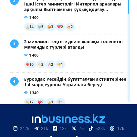
247k
21k
12k
75
523k
17k