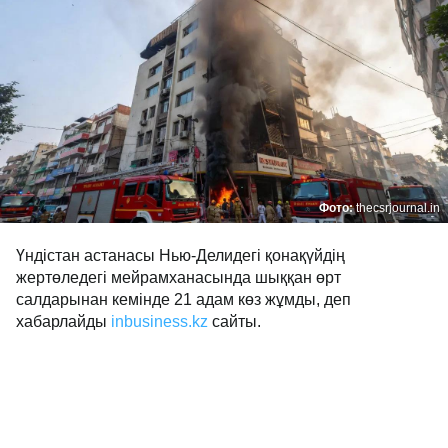
Фото:
thecsrjournal.in
Үндістан астанасы Нью-Делидегі қонақүйдің
жертөледегі мейрамханасында шыққан өрт
салдарынан кемінде 21 адам көз жұмды, деп
хабарлайды
inbusiness.kz
сайты.