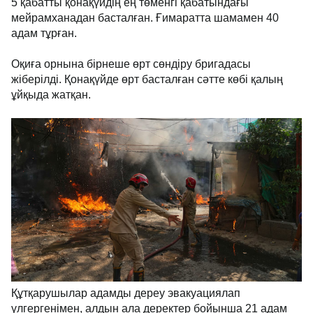
5 қабатты қонақүйдің ең төменгі қабатындағы
мейрамханадан басталған. Ғимаратта шамамен 40
адам тұрған.
Оқиға орнына бірнеше өрт сөндіру бригадасы
жіберілді. Қонақүйде өрт басталған сәтте көбі қалың
ұйқыда жатқан.
Құтқарушылар адамды дереу эвакуациялап
үлгергенімен, алдын ала деректер бойынша 21 адам