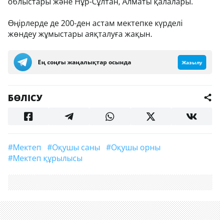
облыстары және Нұр-Сұлтан, Алматы қалалары.
Өңірлерде де 200-ден астам мектепке күрделі
жөндеу жұмыстары аяқталуға жақын.
Ең соңғы жаңалықтар осында
Жазылу
БӨЛІСУ
#мектеп
#оқушы саны
#оқушы орны
#мектеп құрылысы