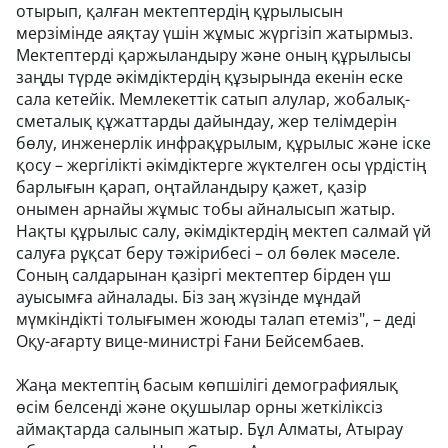
отырып, қалған мектептердің құрылысын
мерзімінде аяқтау үшін жұмыс жүргізіп жатырмыз.
Мектептерді қаржыландыру және оның құрылысы
заңды түрде әкімдіктердің құзырында екенін еске
сала кетейік. Мемлекеттік сатып алулар, жобалық-
сметалық құжаттарды дайындау, жер телімдерін
бөлу, инженерлік инфрақұрылым, құрылыс және іске
қосу – жергілікті әкімдіктерге жүктелген осы үрдістің
барлығын қарап, оңтайландыру қажет, қазір
онымен арнайы жұмыс тобы айналысып жатыр.
Нақты құрылыс салу, әкімдіктердің мектеп салмай үй
салуға рұқсат беру тәжірибесі – ол бөлек мәселе.
Соның салдарынан қазіргі мектептер бірден үш
ауысымға айналады. Біз заң жүзінде мұндай
мүмкіндікті толығымен жоюды талап етеміз", – деді
Оқу-ағарту вице-министрі Ғани Бейсембаев.
Жаңа мектептің басым көпшілігі демографиялық
өсім белсенді және оқушылар орны жеткіліксіз
аймақтарда салынып жатыр. Бұл Алматы, Атырау