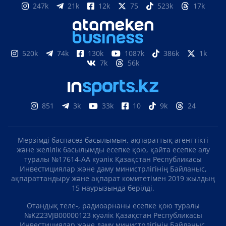
247k
21k
12k
75
523k
17k
520k
74k
130k
1087k
386k
1k
7k
56k
851
3k
33k
10
9k
24
Мерзімді баспасөз басылымын, ақпараттық агенттікті
және желілік басылымды есепке қою, қайта есепке алу
туралы №17614-АА куәлік Қазақстан Республикасы
Инвестициялар және даму министрлігінің Байланыс,
ақпараттандыру және ақпарат комитетімен 2019 жылдың
15 наурызында берілді.
Отандық теле-, радиоарнаны есепке қою туралы
№KZ23VJB00000123 куәлік Қазақстан Республикасы
Инвестициялар және даму министрлігінің Байланыс,