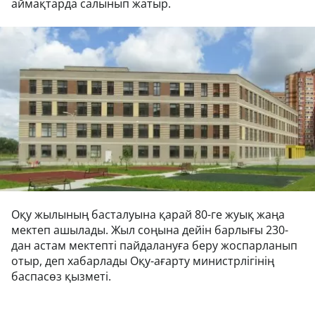
аймақтарда салынып жатыр.
Оқу жылының басталуына қарай 80-ге жуық жаңа
мектеп ашылады. Жыл соңына дейін барлығы 230-
дан астам мектепті пайдалануға беру жоспарланып
отыр, деп хабарлады Оқу-ағарту министрлігінің
баспасөз қызметі.