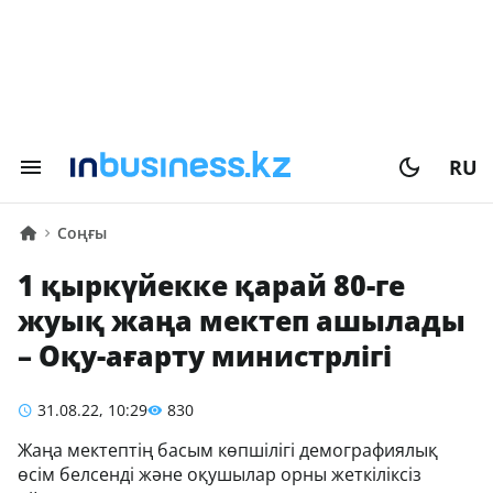
RU
Соңғы
1 қыркүйекке қарай 80-ге
жуық жаңа мектеп ашылады
– Оқу-ағарту министрлігі
31.08.22, 10:29
830
Жаңа мектептің басым көпшілігі демографиялық
өсім белсенді және оқушылар орны жеткіліксіз