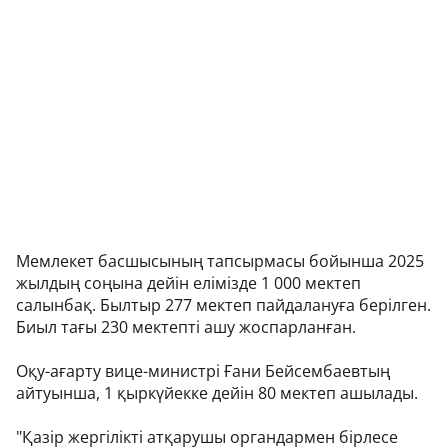
Мемлекет басшысының тапсырмасы бойынша 2025
жылдың соңына дейін елімізде 1 000 мектеп
салынбақ. Былтыр 277 мектеп пайдалануға берілген.
Биыл тағы 230 мектепті ашу жоспарланған.
Оқу-ағарту вице-министрі Ғани Бейсембаевтың
айтуынша, 1 қыркүйекке дейін 80 мектеп ашылады.
"Қазір жергілікті атқарушы органдармен бірлесе