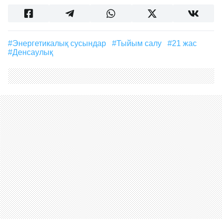
#энергетикалық сусындар
#тыйым салу
#21 жас
#денсаулық