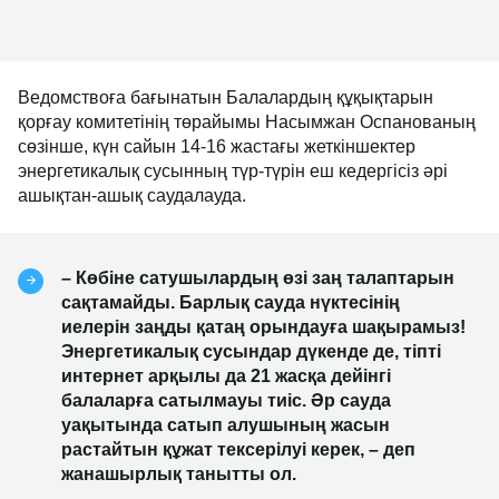
Ведомствоға бағынатын Балалардың құқықтарын
қорғау комитетінің төрайымы Насымжан Оспанованың
сөзінше, күн сайын 14-16 жастағы жеткіншектер
энергетикалық сусынның түр-түрін еш кедергісіз әрі
ашықтан-ашық саудалауда.
– Көбіне сатушылардың өзі заң талаптарын
сақтамайды. Барлық сауда нүктесінің
иелерін заңды қатаң орындауға шақырамыз!
Энергетикалық сусындар дүкенде де, тіпті
интернет арқылы да 21 жасқа дейінгі
балаларға сатылмауы тиіс. Әр сауда
уақытында сатып алушының жасын
растайтын құжат тексерілуі керек, – деп
жанашырлық танытты ол.