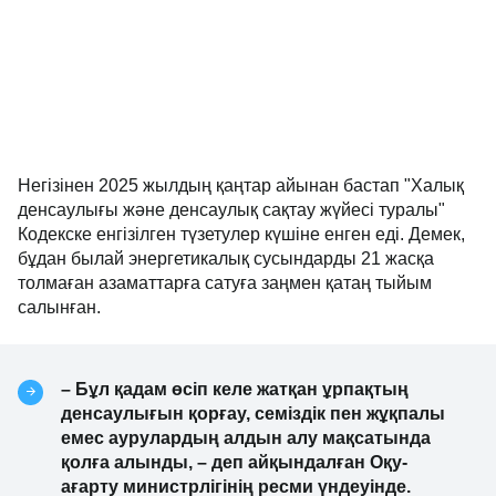
Негізінен 2025 жылдың қаңтар айынан бастап "Халық
денсаулығы және денсаулық сақтау жүйесі туралы"
Кодекске енгізілген түзетулер күшіне енген еді. Демек,
бұдан былай энергетикалық сусындарды 21 жасқа
толмаған азаматтарға сатуға заңмен қатаң тыйым
салынған.
– Бұл қадам өсіп келе жатқан ұрпақтың
денсаулығын қорғау, семіздік пен жұқпалы
емес аурулардың алдын алу мақсатында
қолға алынды, – деп айқындалған Оқу-
ағарту министрлігінің ресми үндеуінде.