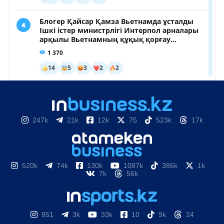
247k
21k
12k
75
523k
17k
520k
74k
130k
1087k
386k
1k
7k
56k
851
3k
33k
10
9k
24