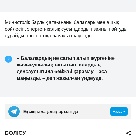
Министрлік барлық ата-ананы балаларымен ашық
сөйлесіп, энергетикалық сусындардың зиянын айтуды
сұрайды әрі спортқа баулуға шақырды.
– Балалардың не сатып алып жүргеніне
қызығушылық танытып, олардың
денсаулығына бейжай қарамау – аса
маңызды, – деп жазылған үндеуде.
Ең соңғы жаңалықтар осында
Жазылу
БӨЛІСУ