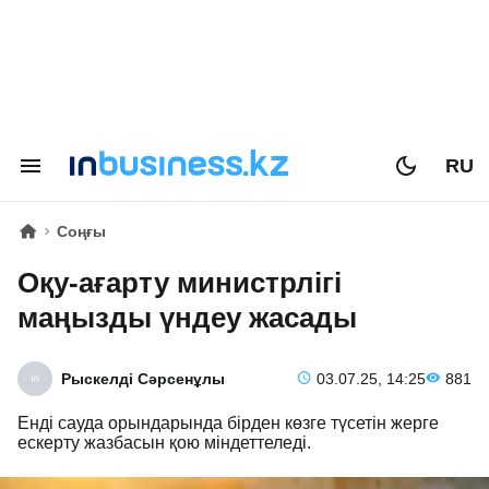
RU
Соңғы
Оқу-ағарту министрлігі
маңызды үндеу жасады
Рыскелді Сәрсенұлы
03.07.25, 14:25
881
Енді сауда орындарында бірден көзге түсетін жерге
ескерту жазбасын қою міндеттеледі.