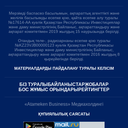
Мерзімді баспасөз басылымын, ақпараттық агенттікті және
желілік басылымды есепке қою, қайта есепке алу туралы
№17614-АА куәлік Қазақстан Республикасы Инвестициялар
және даму министрлігінің Байланыс, ақпараттандыру және
ақпарат комитетімен 2019 жылдың 15 наурызында берілді.
Отандық теле-, радиоарнаны есепке қою туралы
№KZ23VJB00000123 куәлік Қазақстан Республикасы
Инвестициялар және даму министрлігінің Байланыс,
ақпараттандыру және ақпарат комитетімен 2016 жылдың 8
қыркүйегінде берілді.
МАТЕРИАЛДАРДЫ ПАЙДАЛАНУ ТУРАЛЫ КЕЛІСІМ
БІЗ ТУРАЛЫ
БАЙЛАНЫСТАР
ЖОБАЛАР
БОС ЖҰМЫС ОРЫНДАРЫ
РЕЙТИНГТЕР
«Atameken Business» Медиахолдингі
ҚҰПИЯЛЫЛЫҚ САЯСАТЫ