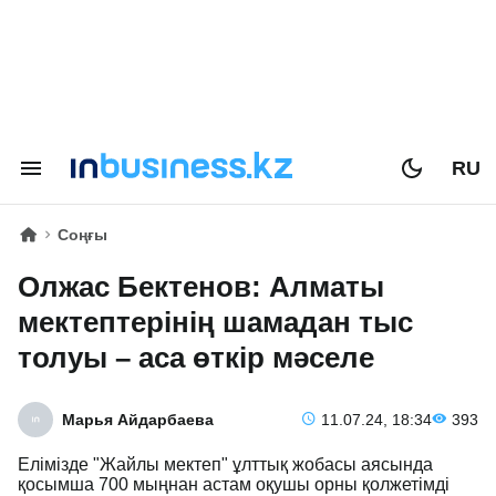
RU
Соңғы
Олжас Бектенов: Алматы
мектептерінің шамадан тыс
толуы – аса өткір мәселе
Марья Айдарбаева
11.07.24, 18:34
393
Елімізде "Жайлы мектеп" ұлттық жобасы аясында
қосымша 700 мыңнан астам оқушы орны қолжетімді