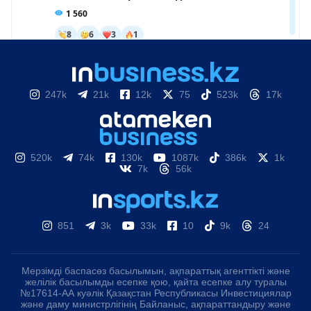
247k
21k
12k
75
523k
17k
520k
74k
130k
1087k
386k
1k
7k
56k
851
3k
33k
10
9k
24
Мерзімді баспасөз басылымын, ақпараттық агенттікті және
желілік басылымды есепке қою, қайта есепке алу туралы
№17614-АА куәлік Қазақстан Республикасы Инвестициялар
және даму министрлігінің Байланыс, ақпараттандыру және