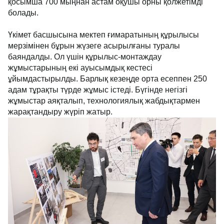
қосымша 700 мыңнан астам оқушы орны қолжетімді
болады.
Үкімет басшысына мектеп ғимаратының құрылысы
мерзімінен бұрын жүзеге асырылғаны туралы
баяндалды. Ол үшін құрылыс-монтаждау
жұмыстарының екі ауысымдық кестесі
ұйымдастырылды. Барлық кезеңде орта есеппен 250
адам тұрақты түрде жұмыс істеді. Бүгінде негізгі
жұмыстар аяқталып, технологиялық жабдықтармен
жарақтандыру жүріп жатыр.