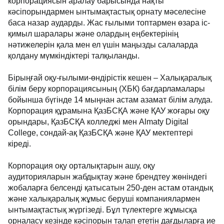
корпорациясын аралау барысында нақты
кәсіпорындармен ынтымақтастық орнату мәселесіне
баса назар аударды. Жас ғылыми топтармен өзара іс-
қимыл шаралары және олардың еңбектерінің
нәтижелерін қала мен ел үшін маңызды салаларда
қолдану мүмкіндіктері талқыланды.
Бірыңғай оқу-ғылыми-өндірістік кешен – Халықаралық
білім беру корпорациясының (ХБК) бағдарламалары
бойынша бүгінде 14 мыңнан астам азамат білім алуда.
Корпорация құрамына ҚазБСҚА және ҚАУ жоғары оқу
орындары, ҚазБСҚА колледжі мен Almaty Digital
College, сондай-ақ ҚазБСҚА және ҚАУ мектептері
кіреді.
Корпорация оқу орталықтарын ашу, оқу
аудиторияларын жабдықтау және брендтеу жөніндегі
жобаларға белсенді қатысатын 250-ден астам отандық
және халықаралық жұмыс беруші компаниялармен
ынтымақтастық жүргізеді. Бұл түлектерге жұмысқа
орналасу кезінде кәсіпорын талап ететін дағдыларға ие