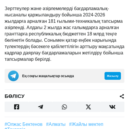
Зерттеулер және әзірлемелерді бағдарламалық-
нысаналы қаржыландыру бойынша 2024-2026
жылдарға арналған 181 ғылыми-техникалық тапсырма
әзірленді. Алдағы 2 жылда жас ғалымдарға арналған
гранттарға республикалық бюджеттен 18 млрд теңге
бөлінетін болады. Сонымен қатар еңбек нарығында
түлектердің бәсекеге қабілеттілігін арттыру мақсатында
кадрлар даярлау бағдарламаларын жетілдіру бойынша
тапсырмалар берілді.
Ең соңғы жаңалықтар осында
Жазылу
БӨЛІСУ
#Олжас Бектенов
#Алматы
#Жайлы мектеп