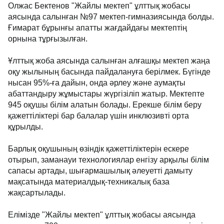
Олжас Бектенов "Жайлы мектеп" ұлттық жобасы
аясында салынған №97 мектеп-гимназиясында болды.
Ғимарат бұрынғы апатты жағдайдағы мектептің
орнына тұрғызылған.
Ұлттық жоба аясында салынған алғашқы мектеп жаңа
оқу жылының басында пайдалануға берілмек. Бүгінде
нысан 95%-ға дайын, онда әрлеу және аумақты
абаттандыру жұмыстары жүргізіліп жатыр. Мектепте
945 оқушы білім алатын болады. Ерекше білім беру
қажеттіліктері бар балалар үшін инклюзивті орта
құрылды.
Барлық оқушының өзіндік қажеттіліктерін ескере
отырып, заманауи технологиялар енгізу арқылы білім
сапасы артады, шығармашылық әлеуетті дамыту
мақсатында материалдық-техникалық база
жақсартылады.
Елімізде "Жайлы мектеп" ұлттық жобасы аясында