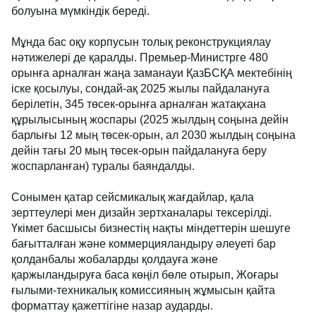
болуына мүмкіндік береді.
Мұнда бас оқу корпусын толық реконструкциялау
нәтижелері де қаралды. Премьер-Министрге 480
орынға арналған жаңа заманауи ҚазБСҚА мектебінің
іске қосылуы, сондай-ақ 2025 жылы пайдалануға
берілетін, 345 төсек-орынға арналған жатақхана
құрылысының жоспары (2025 жылдың соңына дейін
барлығы 12 мың төсек-орын, ал 2030 жылдың соңына
дейін тағы 20 мың төсек-орын пайдалануға беру
жоспарланған) туралы баяндалды.
Сонымен қатар сейсмикалық жағдайлар, қала
зерттеулері мен дизайн зертханалары тексерілді.
Үкімет басшысы бизнестің нақты міндеттерін шешуге
бағытталған және коммерцияландыру әлеуеті бар
қолданбалы жобаларды қолдауға және
қаржыландыруға баса көңіл бөле отырып, Жоғары
ғылыми-техникалық комиссияның жұмысын қайта
форматтау қажеттігіне назар аударды.