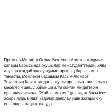
Премьер-Министр Олжас Бектенов Алматыға жұмыс
сапары барысында оқушылар мен студенттердің білім
алуына жағдай жасау жұмыстарының барысымен
танысты. Мемлекет басшысы Қасым-Жомарт
Тоқаевтың Қазақстандағы оқушы орнының тапшылығы
мәселесін шешу бойынша алға қойған міндеттерін
орындау аясында "Жайлы мектеп" ұлттық жобасы іске
асырылуда. Білікті кадрлар даярлау үшін жоғары оқу
орындары жаңғыртылуда.