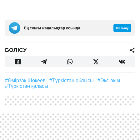
Ең соңғы жаңалықтар осында
Жазылу
БӨЛІСУ
#Өмірзақ Шөкеев
#Түркістан облысы
#Экс-әкім
#Түркістан қаласы