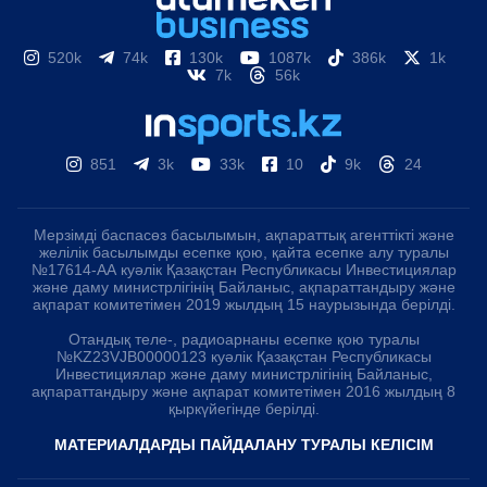
520k
74k
130k
1087k
386k
1k
7k
56k
851
3k
33k
10
9k
24
Мерзімді баспасөз басылымын, ақпараттық агенттікті және
желілік басылымды есепке қою, қайта есепке алу туралы
№17614-АА куәлік Қазақстан Республикасы Инвестициялар
және даму министрлігінің Байланыс, ақпараттандыру және
ақпарат комитетімен 2019 жылдың 15 наурызында берілді.
Отандық теле-, радиоарнаны есепке қою туралы
№KZ23VJB00000123 куәлік Қазақстан Республикасы
Инвестициялар және даму министрлігінің Байланыс,
ақпараттандыру және ақпарат комитетімен 2016 жылдың 8
қыркүйегінде берілді.
МАТЕРИАЛДАРДЫ ПАЙДАЛАНУ ТУРАЛЫ КЕЛІСІМ