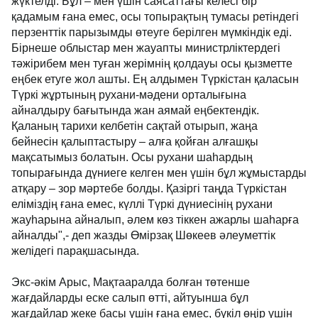
жүктелді. Бұл – мен үшін саясаттағы келесі бір
қадамым ғана емес, осы топырақтың тумасы ретіндегі
перзенттік парызымды өтеуге берілген мүмкіндік еді.
Бірнеше облыстар мен жауапты министрліктердегі
тәжірибем мен туған жерімнің қолдауы осы қызметте
еңбек етуге жол ашты. Ең алдымен Түркістан қаласын
Түркі жұртының рухани-мәдени орталығына
айналдыру бағытында жан аямай еңбектендік.
Қаланың тарихи келбетін сақтай отырып, жаңа
бейнесін қалыптастыру – алға қойған алғашқы
мақсатымыз болатын. Осы рухани шаһардың
топырағында дүниеге келген мен үшін бұл жұмыстарды
атқару – зор мәртебе болды. Қазіргі таңда Түркістан
еліміздің ғана емес, күллі Түркі дүниесінің рухани
жауһарына айналып, әлем көз тіккен ажарлы шаһарға
айналды",- деп жазды Өмірзақ Шөкеев әлеуметтік
желідегі парақшасында.
Экс-әкім Арыс, Мақтааралда болған төтенше
жағдайларды еске салып өтті, айтуынша бұл
жағдайлар жеке басы үшін ғана емес, бүкіл өңір үшін