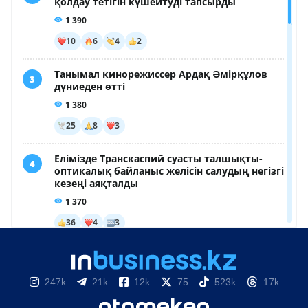
247k
21k
12k
75
523k
17k