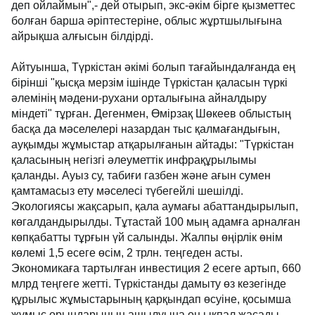
деп ойлаймын",- дей отырып, экс-әкім бірге қызметтес
болған барша әріптестеріне, облыс жұртшылығына
айрықша алғысын білдірді.
Айтуынша, Түркістан әкімі болып тағайындалғанда ең
бірінші "қысқа мерзім ішінде Түркістан қаласын түркі
әлемінің мәдени-рухани орталығына айналдыру
міндеті" тұрған. Дегенмен, Өмірзақ Шөкеев облыстың
басқа да мәселелері назардан тыс қалмағандығын,
ауқымды жұмыстар атқарылғанын айтады: "Түркістан
қаласының негізгі әлеуметтік инфрақұрылымы
қаланды. Ауыз су, табиғи газбен және ағын сумен
қамтамасыз ету мәселесі түбегейлі шешілді.
Экологиясы жақсарып, қала аумағы абаттандырылып,
көгалдандырылды. Тұтастай 100 мың адамға арналған
көпқабатты тұрғын үй салынды. Жалпы өңірлік өнім
көлемі 1,5 есеге өсім, 2 трлн. теңгеден асты.
Экономикаға тартылған инвестиция 2 есеге артып, 660
млрд теңгеге жетті. Түркістанды дамыту өз кезегінде
құрылыс жұмыстарының қарқындап өсуіне, қосымша
жұмыс орындарының ашылуына оң ықпал жасады.