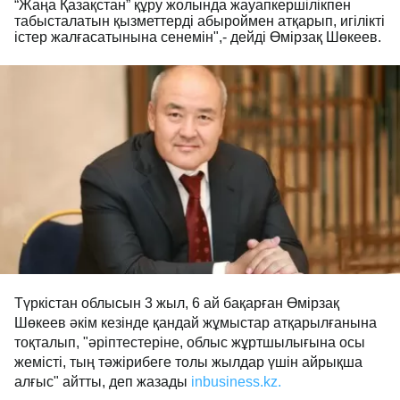
“Жаңа Қазақстан” құру жолында жауапкершілікпен
табысталатын қызметтерді абыроймен атқарып, игілікті
істер жалғасатынына сенемін",- дейді Өмірзақ Шөкеев.
Түркістан облысын 3 жыл, 6 ай бақарған Өмірзақ
Шөкеев әкім кезінде қандай жұмыстар атқарылғанына
тоқталып, "әріптестеріне, облыс жұртшылығына осы
жемісті, тың тәжірибеге толы жылдар үшін айрықша
алғыс" айтты, деп жазады
inbusiness.kz.