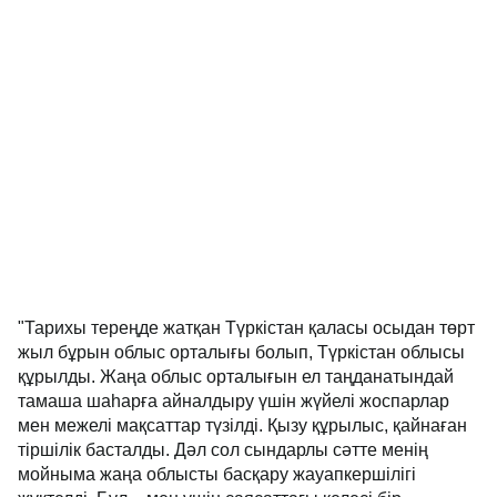
"Тарихы тереңде жатқан Түркістан қаласы осыдан төрт
жыл бұрын облыс орталығы болып, Түркістан облысы
құрылды. Жаңа облыс орталығын ел таңданатындай
тамаша шаһарға айналдыру үшін жүйелі жоспарлар
мен межелі мақсаттар түзілді. Қызу құрылыс, қайнаған
тіршілік басталды. Дәл сол сындарлы сәтте менің
мойныма жаңа облысты басқару жауапкершілігі