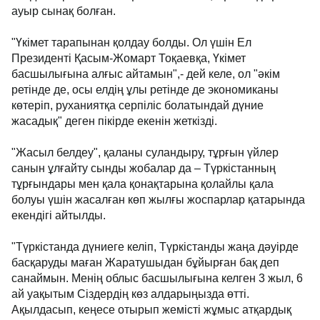
ауыр сынақ болған.
"Үкімет тарапынан қолдау болды. Ол үшін Ел
Президенті Қасым-Жомарт Тоқаевқа, Үкімет
басшылығына алғыс айтамын",- дей келе, ол "әкім
ретінде де, осы елдің ұлы ретінде де экономиканы
көтеріп, руханиятқа серпіліс болатындай дүние
жасадық" деген пікірде екенін жеткізді.
"Жасыл белдеу", қаланы суландыру, тұрғын үйлер
санын ұлғайту сынды жобалар да – Түркістанның
тұрғындары мен қала қонақтарына қолайлы қала
болуы үшін жасалған көп жылғы жоспарлар қатарында
екендігі айтылды.
"Түркістанда дүниеге келіп, Түркістанды жаңа дәуірде
басқаруды маған Жаратушыдан бұйырған бақ деп
санаймын. Менің облыс басшылығына келген 3 жыл, 6
ай уақытым Сіздердің көз алдарыңызда өтті.
Ақылдасып, кеңесе отырып жемісті жұмыс атқардық