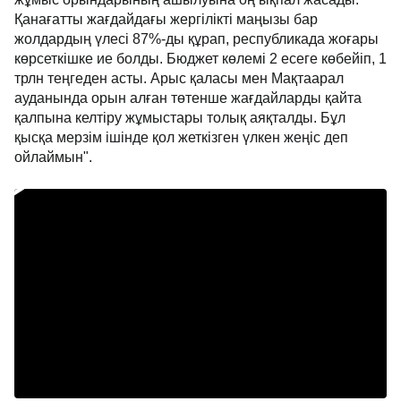
Қанағатты жағдайдағы жергілікті маңызы бар
жолдардың үлесі 87%-ды құрап, республикада жоғары
көрсеткішке ие болды. Бюджет көлемі 2 есеге көбейіп, 1
трлн теңгеден асты. Арыс қаласы мен Мақтаарал
ауданында орын алған төтенше жағдайларды қайта
қалпына келтіру жұмыстары толық аяқталды. Бұл
қысқа мерзім ішінде қол жеткізген үлкен жеңіс деп
ойлаймын".