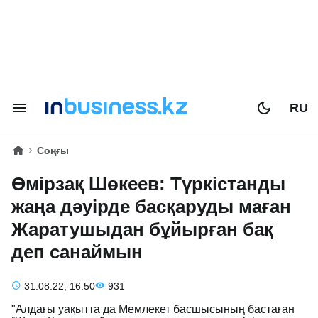
RU
Соңғы
Өмірзақ Шөкеев: Түркістанды
жаңа дәуірде басқаруды маған
Жаратушыдан бұйырған бақ
деп санаймын
31.08.22, 16:50
931
"Алдағы уақытта да Мемлекет басшысының бастаған