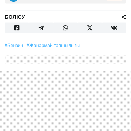
БӨЛІСУ
#бензин
#жанармай тапшылығы