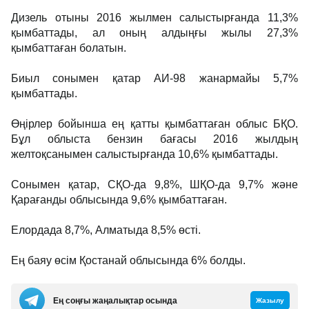
Дизель отыны 2016 жылмен салыстырғанда 11,3%
қымбаттады, ал оның алдыңғы жылы 27,3%
қымбаттаған болатын.
Биыл сонымен қатар АИ-98 жанармайы 5,7%
қымбаттады.
Өңірлер бойынша ең қатты қымбаттаған облыс БҚО.
Бұл облыста бензин бағасы 2016 жылдың
желтоқсанымен салыстырғанда 10,6% қымбаттады.
Сонымен қатар, СҚО-да 9,8%, ШҚО-да 9,7% және
Қарағанды облысында 9,6% қымбаттаған.
Елордада 8,7%, Алматыда 8,5% өсті.
Ең баяу өсім Қостанай облысында 6% болды.
Ең соңғы жаңалықтар осында
Жазылу