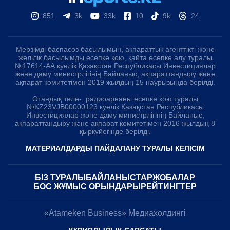
851
3k
33k
10
9k
24
Мерзімді баспасөз басылымын, ақпараттық агенттікті және
желілік басылымды есепке қою, қайта есепке алу туралы
№17614-АА куәлік Қазақстан Республикасы Инвестициялар
және даму министрлігінің Байланыс, ақпараттандыру және
ақпарат комитетімен 2019 жылдың 15 наурызында берілді.
Отандық теле-, радиоарнаны есепке қою туралы
№KZ23VJB00000123 куәлік Қазақстан Республикасы
Инвестициялар және даму министрлігінің Байланыс,
ақпараттандыру және ақпарат комитетімен 2016 жылдың 8
қыркүйегінде берілді.
МАТЕРИАЛДАРДЫ ПАЙДАЛАНУ ТУРАЛЫ КЕЛІСІМ
БІЗ ТУРАЛЫ
БАЙЛАНЫСТАР
ЖОБАЛАР
БОС ЖҰМЫС ОРЫНДАРЫ
РЕЙТИНГТЕР
«Atameken Business» Медиахолдингі