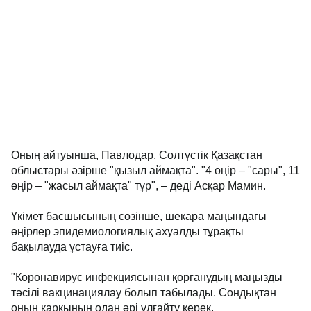
Оның айтуынша, Павлодар, Солтүстік Қазақстан
облыстары әзірше "қызыл аймақта". "4 өңір – "сары", 11
өңір – "жасыл аймақта" тұр", – деді Асқар Мамин.
Үкімет басшысының сөзінше, шекара маңындағы
өңірлер эпидемиологиялық ахуалды тұрақты
бақылауда ұстауға тиіс.
"Коронавирус инфекциясынан қорғанудың маңызды
тәсілі вакцинациялау болып табылады. Сондықтан
оның қарқынын одан әрі ұлғайту керек.