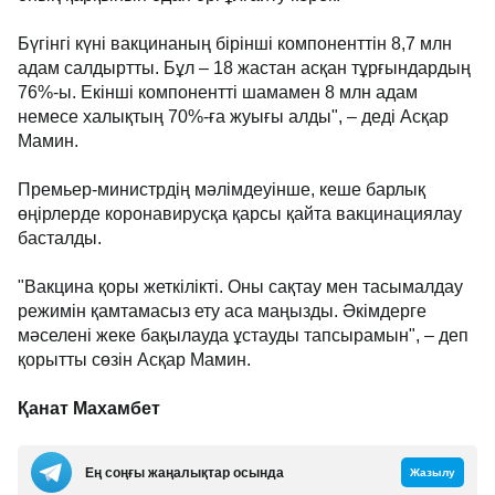
Бүгінгі күні вакцинаның бірінші компоненттін 8,7 млн
адам салдыртты. Бұл – 18 жастан асқан тұрғындардың
76%-ы. Екінші компонентті шамамен 8 млн адам
немесе халықтың 70%-ға жуығы алды", – деді Асқар
Мамин.
Премьер-министрдің мәлімдеуінше, кеше барлық
өңірлерде коронавирусқа қарсы қайта вакцинациялау
басталды.
"Вакцина қоры жеткілікті. Оны сақтау мен тасымалдау
режимін қамтамасыз ету аса маңызды. Әкімдерге
мәселені жеке бақылауда ұстауды тапсырамын", – деп
қорытты сөзін Асқар Мамин.
Қанат Махамбет
Ең соңғы жаңалықтар осында
Жазылу