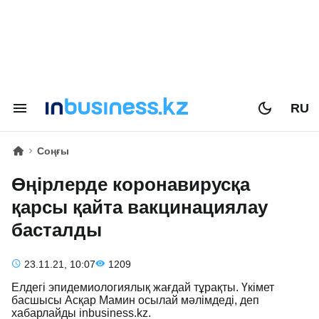
RU
Соңғы
Өңірлерде коронавирусқа
қарсы қайта вакцинациялау
басталды
23.11.21, 10:07
1209
Елдегі эпидемиологиялық жағдай тұрақты. Үкімет
басшысы Асқар Мамин осылай мәлімдеді, деп
хабарлайды inbusiness.kz.