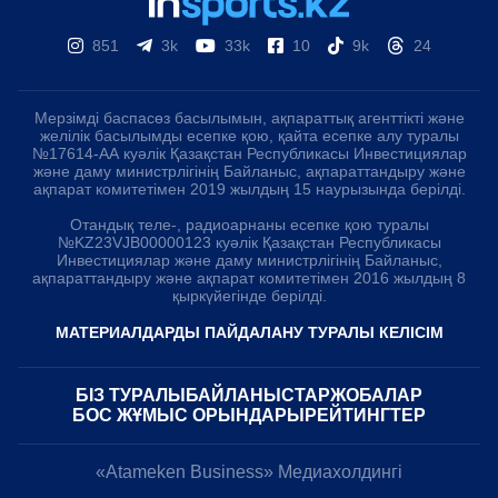
851
3k
33k
10
9k
24
Мерзімді баспасөз басылымын, ақпараттық агенттікті және
желілік басылымды есепке қою, қайта есепке алу туралы
№17614-АА куәлік Қазақстан Республикасы Инвестициялар
және даму министрлігінің Байланыс, ақпараттандыру және
ақпарат комитетімен 2019 жылдың 15 наурызында берілді.
Отандық теле-, радиоарнаны есепке қою туралы
№KZ23VJB00000123 куәлік Қазақстан Республикасы
Инвестициялар және даму министрлігінің Байланыс,
ақпараттандыру және ақпарат комитетімен 2016 жылдың 8
қыркүйегінде берілді.
МАТЕРИАЛДАРДЫ ПАЙДАЛАНУ ТУРАЛЫ КЕЛІСІМ
БІЗ ТУРАЛЫ
БАЙЛАНЫСТАР
ЖОБАЛАР
БОС ЖҰМЫС ОРЫНДАРЫ
РЕЙТИНГТЕР
«Atameken Business» Медиахолдингі