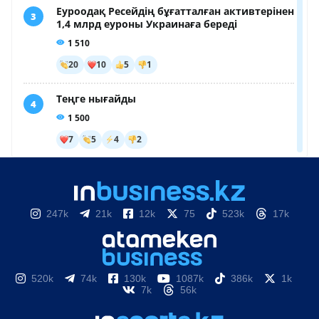
247k
21k
12k
75
523k
17k
520k
74k
130k
1087k
386k
1k
7k
56k