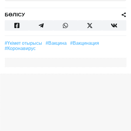
БӨЛІСУ
#үкімет отырысы
#вакцина
#вакцинация
#Коронавирус