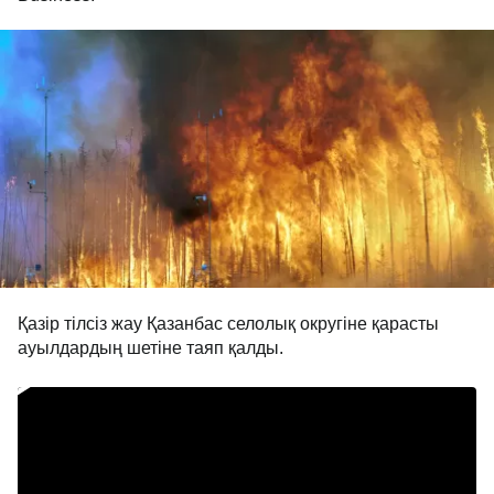
Қазір тілсіз жау Қазанбас селолық округіне қарасты
ауылдардың шетіне таяп қалды.