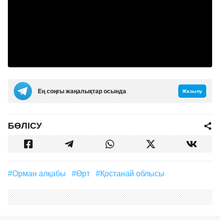
Ең соңғы жаңалықтар осында
Жазылу
БӨЛІСУ
#Орман алқабы
#өрт
#Қостанай облысы