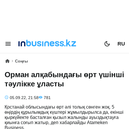
RU
Соңғы
Орман алқабындағы өрт үшінші
тәулікке ұласты
05.09.22, 21:58
781
Қостанай облысындағы өрт әлі толық сөнген жоқ. 5
өңірдің құрылымдық күштері жұмылдырылса да, екінші
қыркүйекте басталған қызыл жалынды ауыздықтауға
қиынға соғып жатыр, деп хабарлайды Atameken
Business.