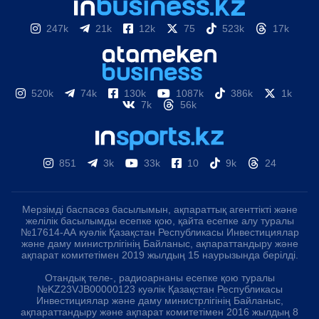
247k
21k
12k
75
523k
17k
520k
74k
130k
1087k
386k
1k
7k
56k
851
3k
33k
10
9k
24
Мерзімді баспасөз басылымын, ақпараттық агенттікті және
желілік басылымды есепке қою, қайта есепке алу туралы
№17614-АА куәлік Қазақстан Республикасы Инвестициялар
және даму министрлігінің Байланыс, ақпараттандыру және
ақпарат комитетімен 2019 жылдың 15 наурызында берілді.
Отандық теле-, радиоарнаны есепке қою туралы
№KZ23VJB00000123 куәлік Қазақстан Республикасы
Инвестициялар және даму министрлігінің Байланыс,
ақпараттандыру және ақпарат комитетімен 2016 жылдың 8