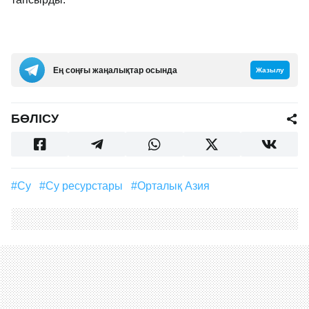
Ең соңғы жаңалықтар осында
Жазылу
БӨЛІСУ
#су
#су ресурстары
#Орталық Азия