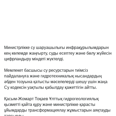
Министрлікке су шаруашылығы инфрақұрылымдарын
кең көлемде жаңғырту, суды есептеу және бөлу жүйесін
цифрландыру міндеті жүктелді.
Мемлекет басшысы су ресурстарын тиімсіз
пайдалануға және гидротехникалық нысандардың
әбден тозуына қатысты мәселелерді шешу үшін жаңа
Су кодексін уақтылы қабылдау қажеттігін айтты.
Қасым-Жомарт Тоқаев Ұлттық гидрогеологиялық
қызметті қайта құру және министрлікке қарасты
ұйымдарды трансформациялау жұмыстарын аяқтауды
тапсырды.