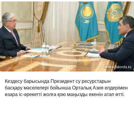
Фото:
akorda.kz
Кездесу барысында Президент су ресурстарын
басқару мәселелері бойынша Орталық Азия елдерімен
өзара іс-әрекетті жолға қою маңызды екенін атап өтті.