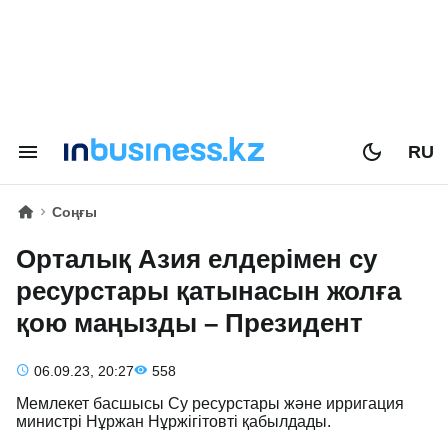
RU
Соңғы
Орталық Азия елдерімен су
ресурстары қатынасын жолға
қою маңызды – Президент
06.09.23, 20:27
558
Мемлекет басшысы Су ресурстары және ирригация
министрі Нұржан Нұржігітовті қабылдады.