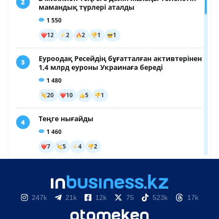
247k
21k
12k
75
523k
17k