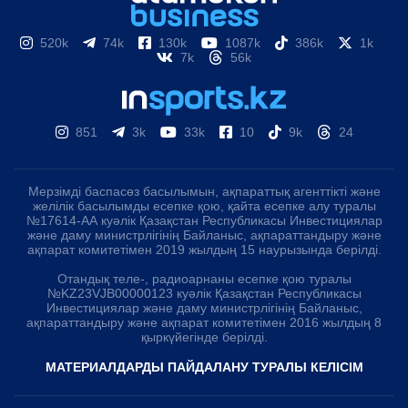
520k
74k
130k
1087k
386k
1k
7k
56k
851
3k
33k
10
9k
24
Мерзімді баспасөз басылымын, ақпараттық агенттікті және
желілік басылымды есепке қою, қайта есепке алу туралы
№17614-АА куәлік Қазақстан Республикасы Инвестициялар
және даму министрлігінің Байланыс, ақпараттандыру және
ақпарат комитетімен 2019 жылдың 15 наурызында берілді.
Отандық теле-, радиоарнаны есепке қою туралы
№KZ23VJB00000123 куәлік Қазақстан Республикасы
Инвестициялар және даму министрлігінің Байланыс,
ақпараттандыру және ақпарат комитетімен 2016 жылдың 8
қыркүйегінде берілді.
МАТЕРИАЛДАРДЫ ПАЙДАЛАНУ ТУРАЛЫ КЕЛІСІМ