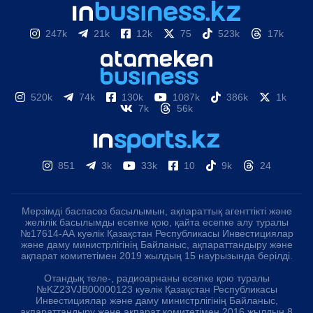
247k
21k
12k
75
523k
17k
520k
74k
130k
1087k
386k
1k
7k
56k
851
3k
33k
10
9k
24
Мерзімді баспасөз басылымын, ақпараттық агенттікті және
желілік басылымды есепке қою, қайта есепке алу туралы
№17614-АА куәлік Қазақстан Республикасы Инвестициялар
және даму министрлігінің Байланыс, ақпараттандыру және
ақпарат комитетімен 2019 жылдың 15 наурызында берілді.
Отандық теле-, радиоарнаны есепке қою туралы
№KZ23VJB00000123 куәлік Қазақстан Республикасы
Инвестициялар және даму министрлігінің Байланыс,
ақпараттандыру және ақпарат комитетімен 2016 жылдың 8