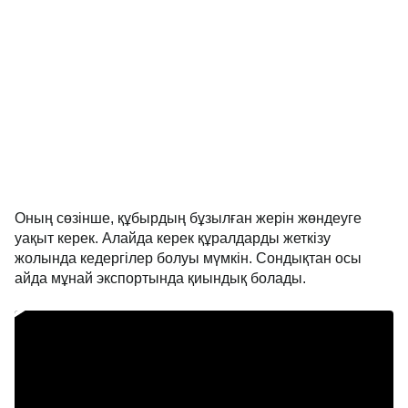
Оның сөзінше, құбырдың бұзылған жерін жөндеуге
уақыт керек. Алайда керек құралдарды жеткізу
жолында кедергілер болуы мүмкін. Сондықтан осы
айда мұнай экспортында қиындық болады.