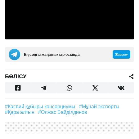
Ең соңғы жаңалықтар осында
Жазылу
БӨЛІСУ
#Каспий құбыры консорциумы
#мұнай экспорты
#қара алтын
#Олжас Байділдинов