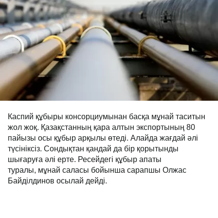
Каспий құбыры консорциумынан басқа мұнай таситын
жол жоқ. Қазақстанның қара алтын экспортының 80
пайызы осы құбыр арқылы өтеді. Алайда жағдай әлі
түсініксіз. Сондықтан қандай да бір қорытынды
шығаруға әлі ерте. Ресейдегі құбыр апаты
туралы, мұнай саласы бойынша сарапшы Олжас
Байділдинов осылай дейді.