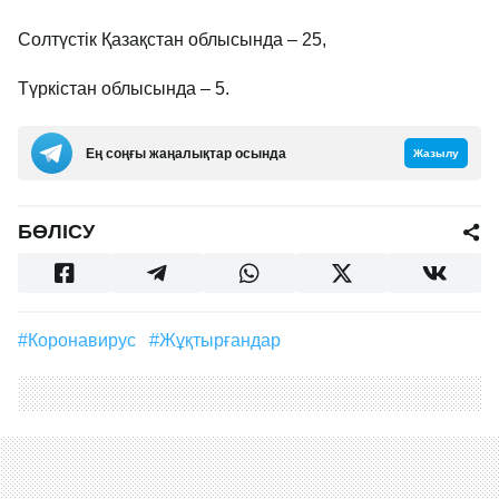
Солтүстік Қазақстан облысында – 25,
Түркістан облысында – 5.
Ең соңғы жаңалықтар осында
Жазылу
БӨЛІСУ
#Коронавирус
#жұқтырғандар