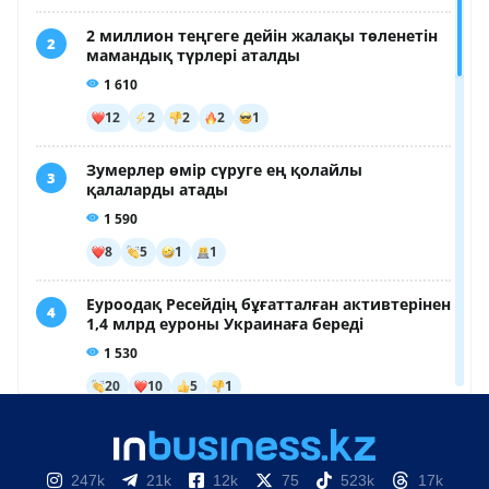
247k
21k
12k
75
523k
17k