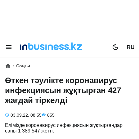
RU
Соңғы
Өткен тәулікте коронавирус
инфекциясын жұқтырған 427
жағдай тіркелді
03.09.22, 08:55
855
Елімізде коронавирус инфекциясын жұқтырғандар
саны 1 389 547 жетті.