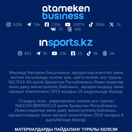
520k
74k
130k
1087k
386k
1k
7k
56k
851
3k
33k
10
9k
24
Мерзімді баспасөз басылымын, ақпараттық агенттікті және
желілік басылымды есепке қою, қайта есепке алу туралы
№17614-АА куәлік Қазақстан Республикасы Инвестициялар
және даму министрлігінің Байланыс, ақпараттандыру және
ақпарат комитетімен 2019 жылдың 15 наурызында берілді.
Отандық теле-, радиоарнаны есепке қою туралы
№KZ23VJB00000123 куәлік Қазақстан Республикасы
Инвестициялар және даму министрлігінің Байланыс,
ақпараттандыру және ақпарат комитетімен 2016 жылдың 8
қыркүйегінде берілді.
МАТЕРИАЛДАРДЫ ПАЙДАЛАНУ ТУРАЛЫ КЕЛІСІМ