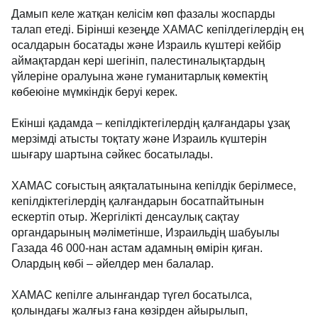
Дамып келе жатқан келісім көп фазалы жоспарды
талап етеді. Бірінші кезеңде ХАМАС кепілдегілердің ең
осалдарын босатады және Израиль күштері кейбір
аймақтардан кері шегініп, палестиналықтардың
үйлеріне оралуына және гуманитарлық көмектің
көбеюіне мүмкіндік беруі керек.
Екінші қадамда
–
кепілдіктегілердің қалғандары ұзақ
мерзімді атысты тоқтату және Израиль күштерін
шығару шартына сәйкес босатылады.
ХАМАС соғыстың аяқталатынына кепілдік берілмесе,
кепілдіктегілердің қалғандарын босатпайтынын
ескертіп отыр. Жергілікті денсаулық сақтау
органдарының мәліметінше, Израильдің шабуылы
Газада 46 000-нан астам адамның өмірін қиған.
Олардың көбі
–
әйелдер мен балалар.
ХАМАС кепілге алынғандар түгел босатылса,
қолындағы жалғыз ғана көзірден айырылып,