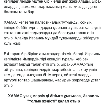
кепілдегілердің үштен бірін өлді деп жариялады. Бірақ
олардың шамамен жартысының жаны қиылды деген
болжам тағы бар.
ХАМАС көптеген палестиналық тұтқынды, соның
ішінде бейбіт тұрғындарды қырғынға ұшыратқаны үшін
сотталған әккі содырларды да босатуды талап етіп
отыр. Алайда Израиль мұндай тұтқындарды жіберуге
құлықсыз.
Екі тарап бір-біріне аты-жөндер тізімін берді. Израиль
кепілдікте кімдердің тірі екендігі туралы көбірек
ақпарат беруді талап етіп отыр. Бірақ ХАМАС-тың
айтуынша, кепілдегілердің мәртебесін анықтау үшін
кем дегенде қысқаша бітім керек, өйткені оларды
әртүрлі топтар шашыраңқы, жасырын жерлерде ұстап
отыр.
ХАМАС ұзақ мерзімді бітімге ұмтылса, Израиль
"толық жеңісті" қалап отыр