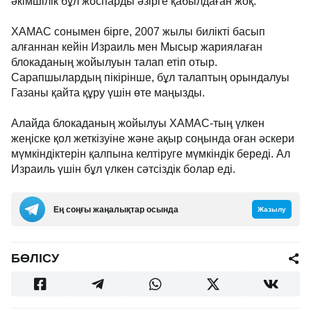
әкімшілік бұл жоспарды әзірге қабылдаған жоқ.
ХАМАС сонымен бірге, 2007 жылы билікті басып
алғаннан кейін Израиль мен Мысыр жариялаған
блокаданың жойылуын талап етіп отыр.
Сарапшылардың пікірінше, бұл талаптың орындалуы
Газаны қайта құру үшін өте маңызды.
Алайда блокаданың жойылуы ХАМАС-тың үлкен
жеңіске қол жеткізуіне және ақыр соңында оған әскери
мүмкіндіктерін қалпына келтіруге мүмкіндік береді. Ал
Израиль үшін бұл үлкен сәтсіздік болар еді.
Ең соңғы жаңалықтар осында
Жазылу
БӨЛІСУ