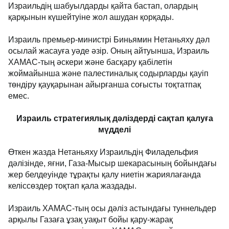
Израильдің шабуылдарды қайта бастап, олардың
қарқынын күшейтуіне жол ашудан қорқады.
Израиль премьер-министрі Биньямин Нетаньяху дәл
осылай жасауға уәде әзір. Оның айтуынша, Израиль
ХАМАС-тың әскери және басқару қабілетін
жоймайынша және палестиналық содырларды қауіп
төндіру қауқарынан айырғанша соғысты тоқтатпақ
емес.
Израиль стратегиялық дәліздерді сақтап қалуға
мүдделі
Өткен жазда Нетаньяху Израильдің Филадельфия
дәлізінде, яғни, Газа-Мысыр шекарасының бойындағы
жер белдеуінде тұрақты қалу ниетін жариялағанда
келіссөздер тоқтап қала жаздады.
Израиль ХАМАС-тың осы дәліз астындағы туннельдер
арқылы Газаға ұзақ уақыт бойы қару-жарақ