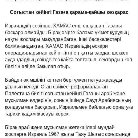
Соғыстан кейінгі Газаға қарама-қайшы көзқарас
Израильдің сөзінше, ХАМАС енді ешқашан Газаны
басқара алмайды. Бірақ әзірге балама үкімет құрудың
нақты жоспары мақұлданбаған. Ішкі бәсекелестері
болмағандықтан, ХАМАС Израильдің әскери
операцияларынан кейін, тіпті ең қатты зардап шеккен
аудандардың өзінде тез қайта топтасып, сектордың көп
бөлігін әлі де бақылап отыр.
Байден әкімшілігі көптен бері үлкен пәтуа жасауды
ұсынып келеді. Оған сәйкес, реформаланған
Палестина билігі соғыстан кейінгі Газаны араб және
мұсылман елдерінің, соның ішінде Сауд Арабиясының
қолдауымен басқарып, Израильмен байланыс орнатуға
тарихи қадам жасауы керек.
Бірақ араб және мұсылман жетекшілері мұндай
жоспарға Израиль 1967 жылы Таяу Шығыс соғысында