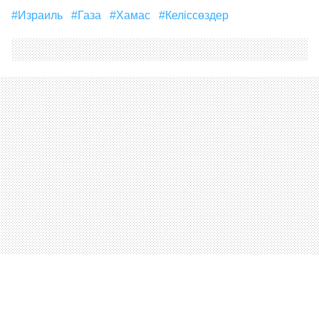
#Израиль
#Газа
#Хамас
#келіссөздер