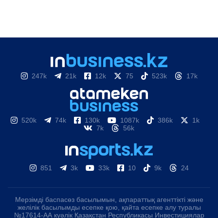
247k
21k
12k
75
523k
17k
520k
74k
130k
1087k
386k
1k
7k
56k
851
3k
33k
10
9k
24
Мерзімді баспасөз басылымын, ақпараттық агенттікті және
желілік басылымды есепке қою, қайта есепке алу туралы
№17614-АА куәлік Қазақстан Республикасы Инвестициялар