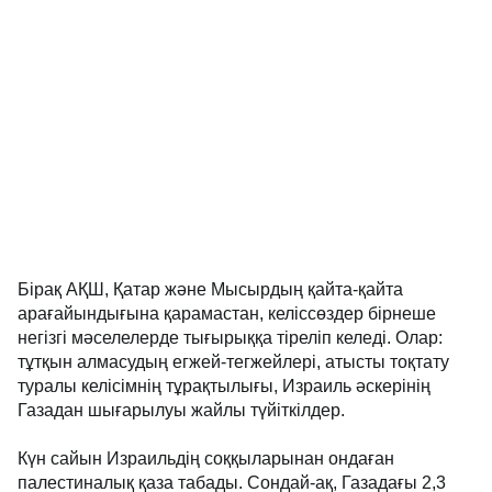
Бірақ АҚШ, Қатар және Мысырдың қайта-қайта
арағайындығына қарамастан, келіссөздер бірнеше
негізгі мәселелерде тығырыққа тіреліп келеді. Олар:
тұтқын алмасудың егжей-тегжейлері, атысты тоқтату
туралы келісімнің тұрақтылығы, Израиль әскерінің
Газадан шығарылуы жайлы түйіткілдер.
Күн сайын Израильдің соққыларынан ондаған
палестиналық қаза табады. Сондай-ақ, Газадағы 2,3