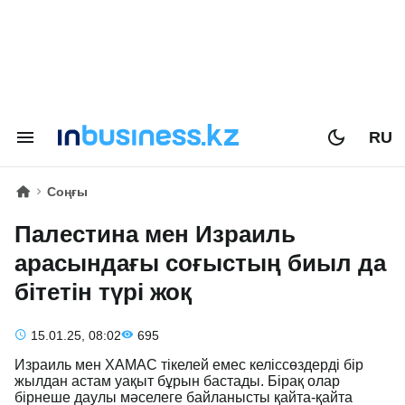
RU
Соңғы
Палестина мен Израиль
арасындағы соғыстың биыл да
бітетін түрі жоқ
15.01.25, 08:02
695
Израиль мен ХАМАС тікелей емес келіссөздерді бір
жылдан астам уақыт бұрын бастады. Бірақ олар
бірнеше даулы мәселеге байланысты қайта-қайта