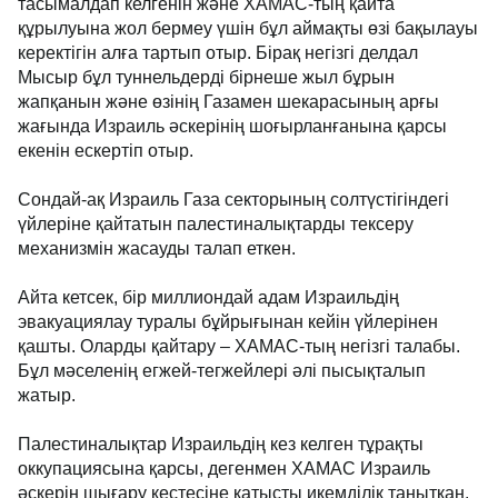
тасымалдап келгенін және ХАМАС-тың қайта
құрылуына жол бермеу үшін бұл аймақты өзі бақылауы
керектігін алға тартып отыр. Бірақ негізгі делдал
Мысыр бұл туннельдерді бірнеше жыл бұрын
жапқанын және өзінің Газамен шекарасының арғы
жағында Израиль әскерінің шоғырланғанына қарсы
екенін ескертіп отыр.
Сондай-ақ Израиль Газа секторының солтүстігіндегі
үйлеріне қайтатын палестиналықтарды тексеру
механизмін жасауды талап еткен.
Айта кетсек, бір миллиондай адам Израильдің
эвакуациялау туралы бұйрығынан кейін үйлерінен
қашты. Оларды қайтару
–
ХАМАС-тың негізгі талабы.
Бұл мәселенің егжей-тегжейлері әлі пысықталып
жатыр.
Палестиналықтар Израильдің кез келген тұрақты
оккупациясына қарсы, дегенмен ХАМАС Израиль
әскерін шығару кестесіне қатысты икемділік танытқан.