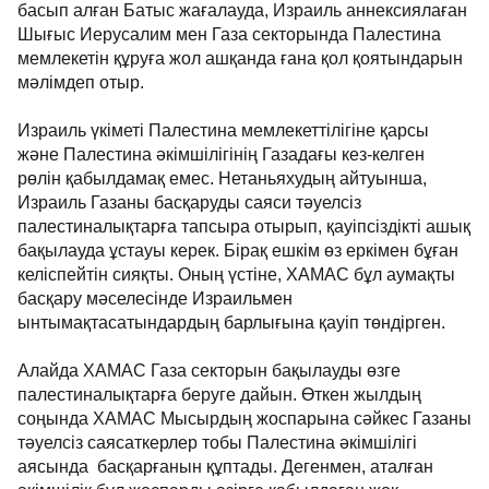
басып алған Батыс жағалауда, Израиль аннексиялаған
Шығыс Иерусалим мен Газа секторында Палестина
мемлекетін құруға жол ашқанда ғана қол қоятындарын
мәлімдеп отыр.
Израиль үкіметі Палестина мемлекеттілігіне қарсы
және Палестина әкімшілігінің Газадағы кез-келген
рөлін қабылдамақ емес. Нетаньяхудың айтуынша,
Израиль Газаны басқаруды саяси тәуелсіз
палестиналықтарға тапсыра отырып, қауіпсіздікті ашық
бақылауда ұстауы керек. Бірақ ешкім өз еркімен бұған
келіспейтін сияқты. Оның үстіне, ХАМАС бұл аумақты
басқару мәселесінде Израильмен
ынтымақтасатындардың барлығына қауіп төндірген.
Алайда ХАМАС Газа секторын бақылауды өзге
палестиналықтарға беруге дайын. Өткен жылдың
соңында ХАМАС Мысырдың жоспарына сәйкес Газаны
тәуелсіз саясаткерлер тобы Палестина әкімшілігі
аясында басқарғанын құптады. Дегенмен, аталған