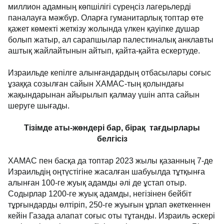
миллион адамның көпшілігі сүреңсіз лагерьлерді
паналауға мәжбүр. Оларға гуманитарлық топтар өте
қажет көмекті жеткізу жолында үлкен қауіпке душар
болып жатыр, ал сарапшылар палестиналық анклавты
аштық жайлайтынын айтып, қайта-қайта ескертуде.
Израильде кепілге алынғандардың отбасылары соғыс
ұзаққа созылған сайын ХАМАС-тың қолындағы
жақындарынан айырылып қалмау үшін апта сайын
шеруге шығады.
Тізімде аты-жөндері бар, бірақ тағдырлары
белгісіз
ХАМАС пен басқа да топтар 2023 жылы қазанның 7-де
Израильдің оңтүстігіне жасалған шабуылда тұтқынға
алынған 100-ге жуық адамды әлі де ұстап отыр.
Содырлар 1200-ге жуық адамды, негізінен бейбіт
тұрғындарды өлтіріп, 250-ге жуығын ұрлап әкеткеннен
кейін Газада алапат соғыс оты тұтанды. Израиль әскері