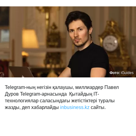
Фото:
iGuides
Telegram-ның негізін қалаушы, миллиардер Павел
Дуров Telegram-арнасында Қытайдың IT-
технологиялар саласындағы жетістіктері туралы
жазды, деп хабарлайды
inbusiness.kz
сайты.