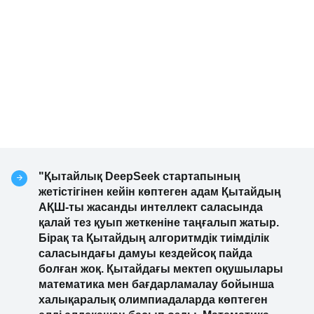
"Қытайлық DeepSeek стартапының
жетістігінен кейін көптеген адам Қытайдың
АҚШ-ты жасанды интеллект саласында
қалай тез қуып жеткеніне таңғалып жатыр.
Бірақ та Қытайдың алгоритмдік тиімділік
саласындағы дамуы кездейсоқ пайда
болған жоқ. Қытайдағы мектеп оқушылары
математика мен бағдарламалау бойынша
халықаралық олимпиадаларда көптеген