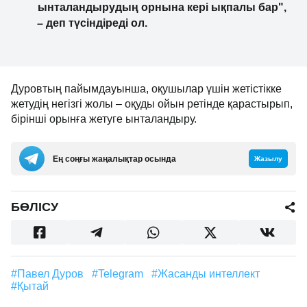
ынталандырудың орнына кері ықпалы бар",
–
деп түсіндіреді ол.
Дуровтың пайымдауынша, оқушылар үшін жетістікке
жетудің негізгі жолы – оқуды ойын ретінде қарастырып,
бірінші орынға жетуге ынталандыру.
Ең соңғы жаңалықтар осында
Жазылу
БӨЛІСУ
#Павел Дуров
#Telegram
#жасанды интеллект
#Қытай