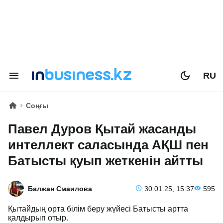
RU
Соңғы
Павел Дуров Қытай жасанды
интеллект саласында АҚШ пен
Батысты қуып жеткенін айтты
Балжан Смаилова
30.01.25, 15:37
595
Қытайдың орта білім беру жүйесі Батысты артта
қалдырып отыр.