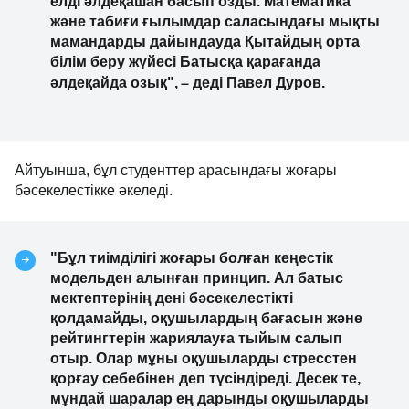
елді әлдеқашан басып озды. Математика
және табиғи ғылымдар саласындағы мықты
мамандарды дайындауда Қытайдың орта
білім беру жүйесі Батысқа қарағанда
–
әлдеқайда озық",
деді Павел Дуров.
Айтуынша, бұл студенттер арасындағы жоғары
бәсекелестікке әкеледі.
"Бұл тиімділігі жоғары болған кеңестік
модельден алынған принцип. Ал батыс
мектептерінің дені бәсекелестікті
қолдамайды, оқушылардың бағасын және
рейтингтерін жариялауға тыйым салып
отыр. Олар мұны оқушыларды стресстен
қорғау себебінен деп түсіндіреді. Десек те,
мұндай шаралар ең дарынды оқушыларды