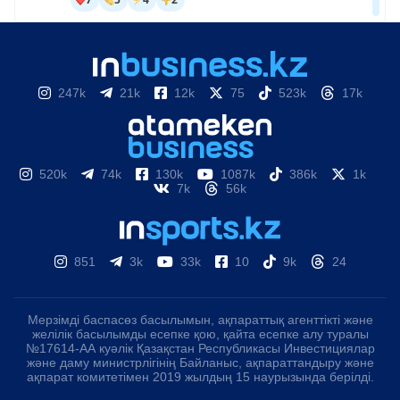
247k
21k
12k
75
523k
17k
520k
74k
130k
1087k
386k
1k
7k
56k
851
3k
33k
10
9k
24
Мерзімді баспасөз басылымын, ақпараттық агенттікті және
желілік басылымды есепке қою, қайта есепке алу туралы
№17614-АА куәлік Қазақстан Республикасы Инвестициялар
және даму министрлігінің Байланыс, ақпараттандыру және
ақпарат комитетімен 2019 жылдың 15 наурызында берілді.