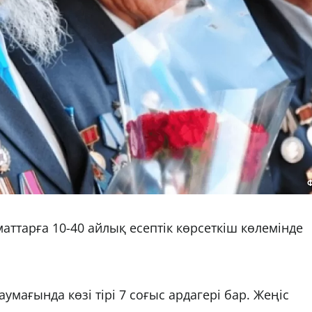
маттарға 10-40 айлық есептік көрсеткіш көлемінде
мағында көзі тірі 7 соғыс ардагері бар. Жеңіс