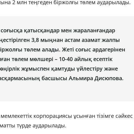
ына 2 млн теңгеден біржолғы төлем аударылады.
к соғысқа қатысқандар мен жараланғандар
ңестірілген 3,8 мыңнан астам азамат жалпы
іржолғы төлем алады. Жеті соғыс ардагерінен
ған төлем мөлшері – 10-40 айлық есептік
ы өңірлік жұмыспен қамтуды үйлестіру және
 басқармасының басшысы Альмира Дисюпова.
 мемлекеттік корпорациясы ұсынған тізімге сәйкес
матты түрде аударылады.