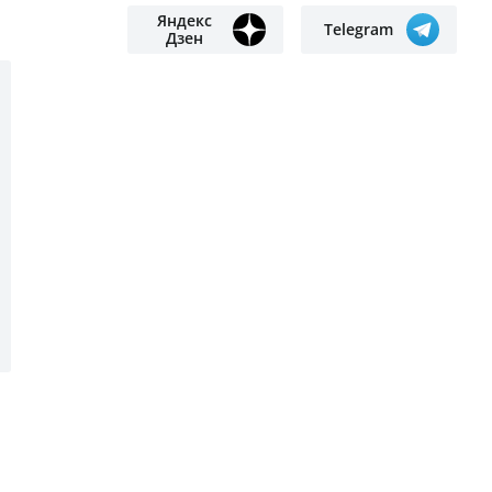
разбились, выпав из окна
Школьные программы и названия
предметов в Казахстане обновят
из-за ИИ
Заменить частный сектор
современными многоэтажками
хотят в Петропавловске
Volkswagen отправил первые
автомобили в Казахстан: что
привезут уже в августе
БІЗГЕ ЖАЗЫЛЫҢЫЗ
Яндекс
Google
жаңалықтар
жаңалықтар
Яндекс
Telegram
Дзен