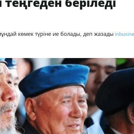
 теңгеден беріледі
ұндай көмек түріне ие болады, деп жазады
inbusine