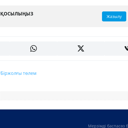
А ҚОСЫЛЫҢЫЗ
Жазылу
#біржолғы төлем
Мерзімді баспасөз 