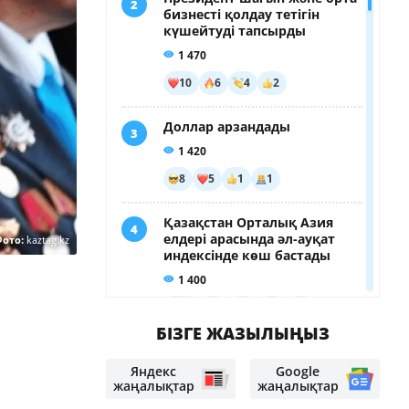
Фото:
kaztag.kz
Пилота задержали после рейса, а
теперь ему грозит смертная
казнь: что нашли в его сумке
Не спасла: мать и её ребёнок