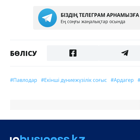
БІЗДІҢ ТЕЛЕГРАМ АРНАМЫЗҒ
Ең соңғы жаңалықтар осында
БӨЛІСУ
#Павлодар
#Екінші дүниежүзілік соғыс
#ардагер