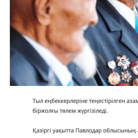
Тыл еңбеккерлеріне теңестірілген аза
біржолғы төлем жүргізіледі.
Қазіргі уақытта Павлодар облысының ау