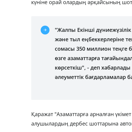
күніне орай олардың әрқайсының шот
"Жалпы Екінші дүниежүзілі
және тыл еңбеккерлеріне те
сомасы 350 миллион теңге б
өзге азаматтарға тағайындал
көрсеткіш", - деп хабарлад
әлеуметтік бағдарламалар
Қаражат "Азаматтарға арналған үкімет
алушылардың дербес шоттарына авто