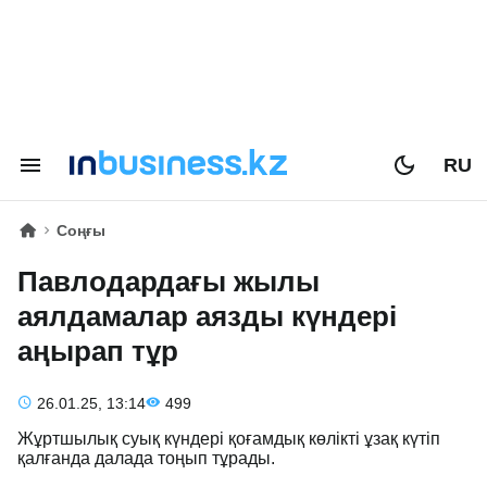
RU
Соңғы
Павлодардағы жылы
аялдамалар аязды күндері
аңырап тұр
26.01.25, 13:14
499
Жұртшылық суық күндері қоғамдық көлікті ұзақ күтіп
қалғанда далада тоңып тұрады.