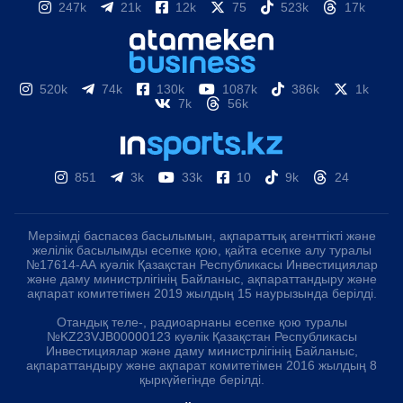
247k
21k
12k
75
523k
17k
520k
74k
130k
1087k
386k
1k
7k
56k
851
3k
33k
10
9k
24
Мерзімді баспасөз басылымын, ақпараттық агенттікті және
желілік басылымды есепке қою, қайта есепке алу туралы
№17614-АА куәлік Қазақстан Республикасы Инвестициялар
және даму министрлігінің Байланыс, ақпараттандыру және
ақпарат комитетімен 2019 жылдың 15 наурызында берілді.
Отандық теле-, радиоарнаны есепке қою туралы
№KZ23VJB00000123 куәлік Қазақстан Республикасы
Инвестициялар және даму министрлігінің Байланыс,
ақпараттандыру және ақпарат комитетімен 2016 жылдың 8
қыркүйегінде берілді.