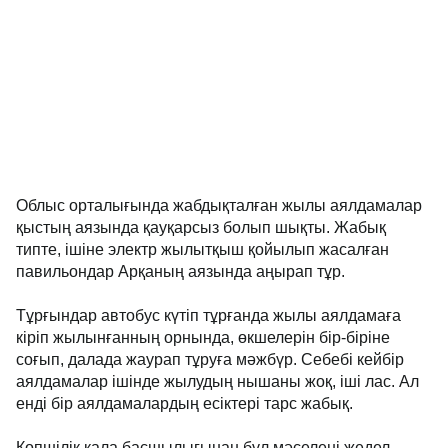
Облыс орталығында жабдықталған жылы аялдамалар
қыстың аязында қауқарсыз болып шықты. Жабық
типте, ішіне электр жылытқыш қойылып жасалған
павильондар Арқаның аязында аңырап тұр.
Тұрғындар автобус күтіп тұрғанда жылы аялдамаға
кіріп жылынғанның орнында, өкшелерін бір-біріне
соғып, далада жаурап тұруға мәжбүр. Себебі кейбір
аялдамалар ішінде жылудың нышаны жоқ, іші лас. Ал
енді бір аялдамалардың есіктері тарс жабық.
Көпшілік қала басшылығынан бұл мәселені жедел