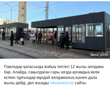
Фото:
gov.kz
Павлодар қаласында жабық типтегі 12 жылы аялдама
бар. Алайда, сақылдаған сары аязда қоғамдық көлік
күткен тұрғындар мұндай аялдаманың ішінен дала
жылы дейді, деп жазады
inbusiness.kz
сайты.