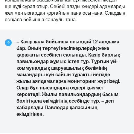
шешуді сұрап отыр. Себебі аязды күндері адамдарды
жел мен ызғардан қорғайтын пана осы ғана. Олардың
өзі қала бойынша санаулы ғана.
– Қазір қала бойынша осындай 12 аялдама
бар. Оның төртеуі кәсіпкерлердің жеке
қаражаты есебінен салынды. Қазір барлық
павильондар жұмыс істеп тұр. Тұрғын үй-
коммуналдық шаруашылық бөлімінің
мамандары күн сайын тұрақты негізде
жылы аялдамаларға мониторинг жүргізеді.
Олар бұл нысандарға өздері қызмет
көрсетеді. Жылы павильондардың басым
бөлігі қала әкімдігінің есебінде тұр, – деп
хабарлады Павлодар қаласының
әкімдігінен.