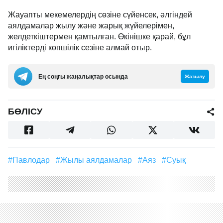
Жауапты мекемелердің сөзіне сүйенсек, әлгіндей
аялдамалар жылу және жарық жүйелерімен,
желдеткіштермен қамтылған. Өкінішке қарай, бұл
игіліктерді көпшілік сезіне алмай отыр.
Ең соңғы жаңалықтар осында
Жазылу
БӨЛІСУ
#Павлодар
#жылы аялдамалар
#аяз
#суық