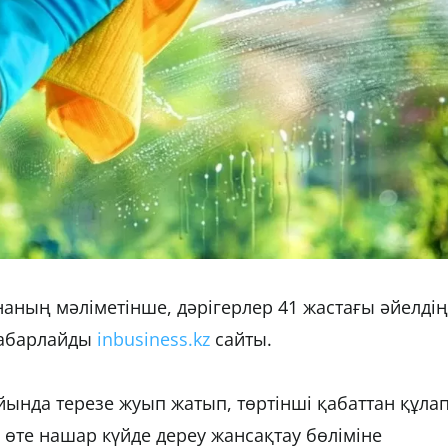
наның мәліметінше, дәрігерлер 41 жастағы әйелдің
 хабарлайды
inbusiness.kz
сайты.
йында терезе жуып жатып, төртінші қабаттан құла
 өте нашар күйде дереу жансақтау бөліміне