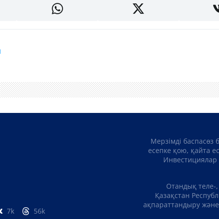
ы
Мерзімді баспасөз 
есепке қою, қайта е
Инвестициялар 
Отандық теле-,
Қазақстан Республ
ақпараттандыру және 
7k
56k