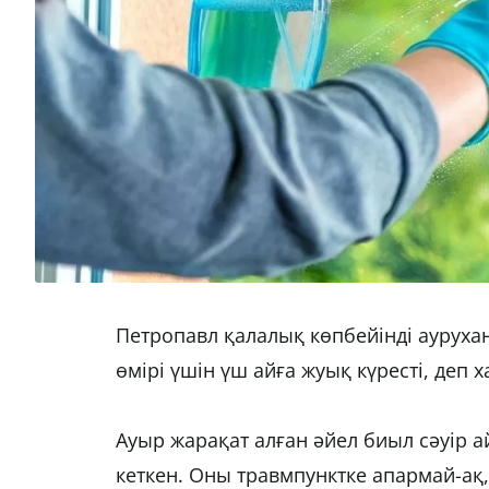
Петропавл қалалық көпбейінді ауруха
өмірі үшін үш айға жуық күресті, деп
Ауыр жарақат алған әйел биыл сәуір а
кеткен. Оны травмпунктке апармай-ақ,