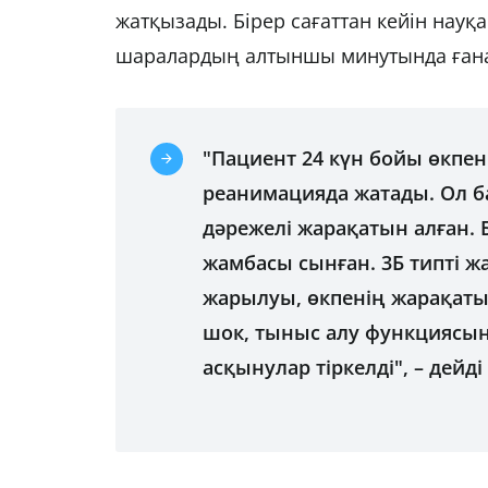
жатқызады. Бірер сағаттан кейін науқ
шаралардың алтыншы минутында ғана 
"Пациент 24 күн бойы өкпе
реанимацияда жатады. Ол б
дәрежелі жарақатын алған. Б
жамбасы сынған. 3Б типті 
жарылуы, өкпенің жарақаты
шок, тыныс алу функциясыны
асқынулар тіркелді", – дейді