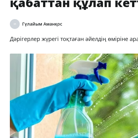
қабаттан құлап кет
Гүлайым Аманқос
Дәрігерлер жүрегі тоқтаған әйелдің өміріне ара