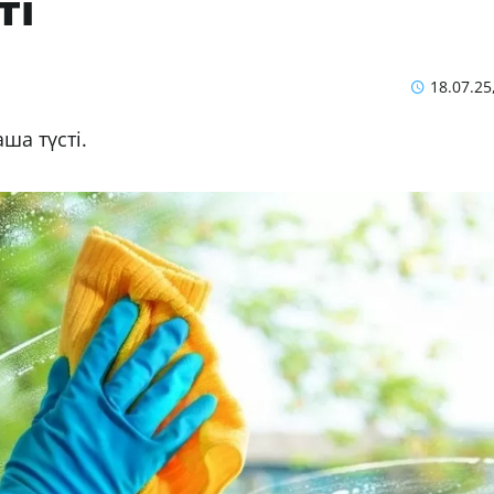
ті
18.07.25
ша түсті.