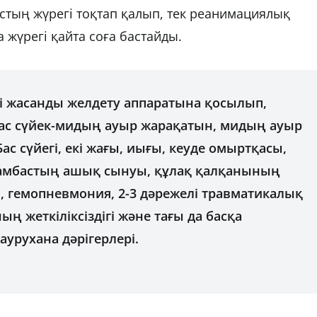
астың жүрегі тоқтап қалып, тек реанимациялық
жүрегі қайта соға бастайды.
ні жасанды желдету аппаратына қосылып,
ас сүйек-мидың ауыр жарақатын, мидың ауыр
ас сүйегі, екі жағы, иығы, кеуде омыртқасы,
жамбастың ашық сынуы, құлақ қалқанының
, гемопневмония, 2-3 дәрежелі травматикалық
ң жеткіліксіздігі және тағы да басқа
 аурухана дәрігерлері.