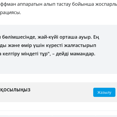
Хоффман аппаратын алып тастау бойынша жоспарл
ерациясы.
я бөлімшесінде, жай-күйі орташа ауыр. Ең
алды және өмір үшін күресті жалғастырып
келтіру міндеті тұр", – дейді мамандар.
А ҚОСЫЛЫҢЫЗ
Жазылу