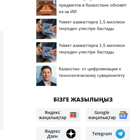
предметов в Казахстане обновят
из-за ИИ
Үкімет азаматтарға 1,5 миллион
теңгеден үлестіре бастады
Үкімет азаматтарға 1,5 миллион
теңгеден үлестіре бастады
Казахстан: от цифровизации к
технологическому суверенитету
БІЗГЕ ЖАЗЫЛЫҢЫЗ
Яндекс
Google
жаңалықтар
жаңалықтар
Яндекс
Telegram
Дзен