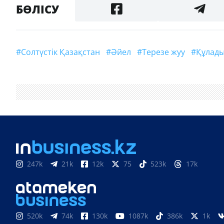
БӨЛІСУ
#Солтүстік Қазақстан
#әйел
#терезе жуу
#құлад
247k
21k
12k
75
523k
17k
520k
74k
130k
1087k
386k
1k