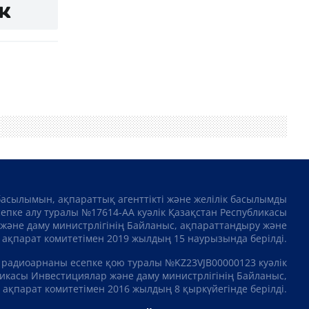
басылымын, ақпараттық агенттікті және желілік басылымды
сепке алу туралы №17614-АА куәлік Қазақстан Республикасы
және даму министрлігінің Байланыс, ақпараттандыру және
ақпарат комитетімен 2019 жылдың 15 наурызында берілді.
 радиоарнаны есепке қою туралы №KZ23VJB00000123 куәлік
икасы Инвестициялар және даму министрлігінің Байланыс,
ақпарат комитетімен 2016 жылдың 8 қыркүйегінде берілді.