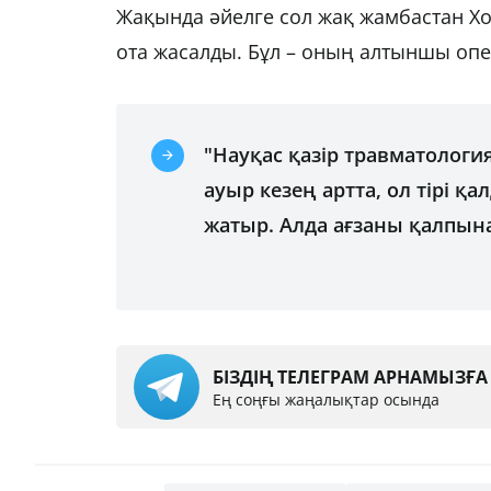
Жақында әйелге сол жақ жамбастан 
ота жасалды. Бұл – оның алтыншы оп
"Науқас қазір травматологи
ауыр кезең артта, ол тірі қ
жатыр. Алда ағзаны қалпына 
БІЗДІҢ ТЕЛЕГРАМ АРНАМЫЗҒ
Ең соңғы жаңалықтар осында